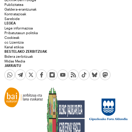
Publizitatea
Galdera-erantzunak
Kontratazioak
Sarebide
LEGEA
Lege informazioa
Pribatutasun politika
Cookieak
cc Lizentzia
Kanal etikoa
BESTELAKO ZERBITZUAK
Bidera zerbitzuak
Midas Media
JARRAITU