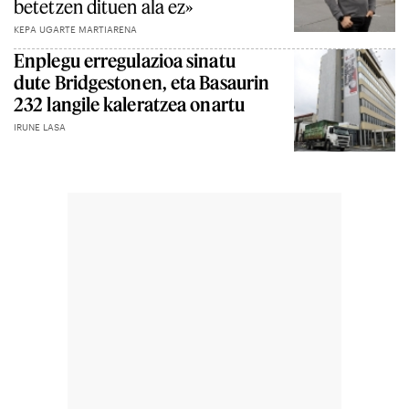
betetzen dituen ala ez»
KEPA UGARTE MARTIARENA
Enplegu erregulazioa sinatu
dute Bridgestonen, eta Basaurin
232 langile kaleratzea onartu
IRUNE LASA