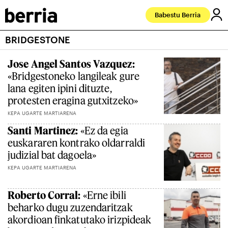
Babestu Berria
BRIDGESTONE
Jose Angel Santos Vazquez:
«Bridgestoneko langileak gure
lana egiten ipini dituzte,
protesten eragina gutxitzeko»
KEPA UGARTE MARTIARENA
Santi Martinez:
«Ez da egia
euskararen kontrako oldarraldi
judizial bat dagoela»
KEPA UGARTE MARTIARENA
Roberto Corral:
«Erne ibili
beharko dugu zuzendaritzak
akordioan finkatutako irizpideak