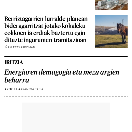
Berriztagarrien lurralde planean
bideragarritzat jotako kokaleku
eolikoen ia erdiak baztertu egin
dituzte ingurumen tramitazioan
IÑAKI PETXARROMAN
IRITZIA
Energiaren demagogia eta mezu argien
beharra
ARTIKULUA
ARANTXA TAPIA