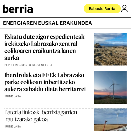
Babestu Berria
ENERGIAREN EUSKAL ERAKUNDEA
Eskatu dute zigor espedienteak
irekitzeko Labrazako zentral
eolikoaren eraikuntza lanen
aurka
PERU AMORRORTU BARRENETXEA
Iberdrolak eta EEEk Labrazako
parke eolikoan inbertitzeko
aukera zabaldu diete herritarrei
IRUNE LASA
Bateria finkoak, berriztagarrien
iraultzarako gakoa
IRUNE LASA