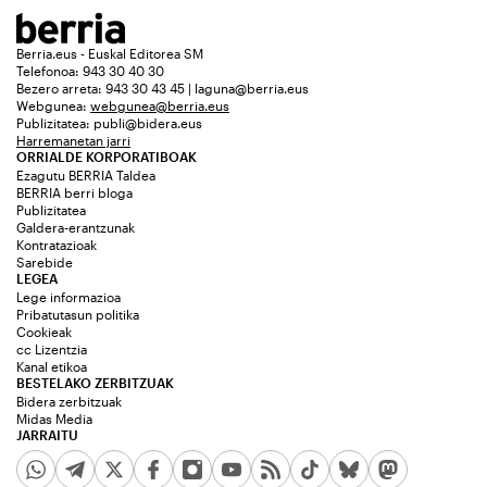
Berria.eus - Euskal Editorea SM
Telefonoa: 943 30 40 30
Bezero arreta: 943 30 43 45 | laguna@berria.eus
Webgunea:
webgunea@berria.eus
Publizitatea:
publi@bidera.eus
Harremanetan jarri
ORRIALDE KORPORATIBOAK
Ezagutu BERRIA Taldea
BERRIA berri bloga
Publizitatea
Galdera-erantzunak
Kontratazioak
Sarebide
LEGEA
Lege informazioa
Pribatutasun politika
Cookieak
cc Lizentzia
Kanal etikoa
BESTELAKO ZERBITZUAK
Bidera zerbitzuak
Midas Media
JARRAITU