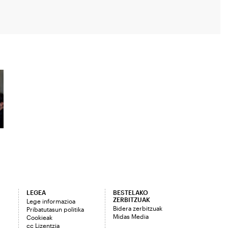
LEGEA
BESTELAKO
ZERBITZUAK
Lege informazioa
Bidera zerbitzuak
Pribatutasun politika
Midas Media
Cookieak
cc Lizentzia