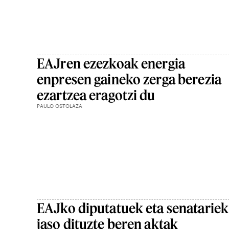
EAJren ezezkoak energia
enpresen gaineko zerga berezia
ezartzea eragotzi du
PAULO OSTOLAZA
EAJko diputatuek eta senatariek
jaso dituzte beren aktak