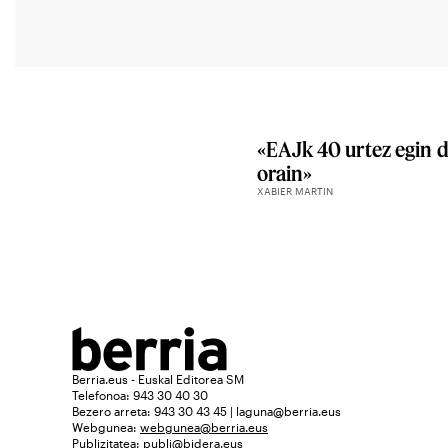
«EAJk 40 urtez egin d
orain»
XABIER MARTIN
Berria.eus - Euskal Editorea SM
Telefonoa: 943 30 40 30
Bezero arreta: 943 30 43 45 | laguna@berria.eus
Webgunea:
webgunea@berria.eus
Publizitatea:
publi@bidera.eus