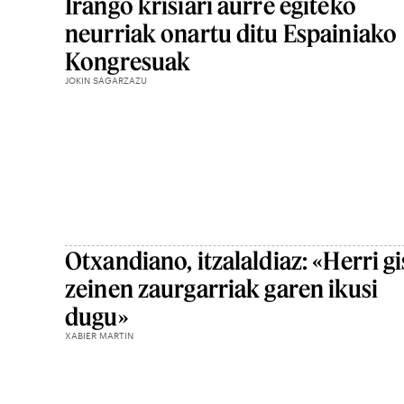
Irango krisiari aurre egiteko
neurriak onartu ditu Espainiako
Kongresuak
JOKIN SAGARZAZU
Otxandiano, itzalaldiaz: «Herri gi
zeinen zaurgarriak garen ikusi
dugu»
XABIER MARTIN