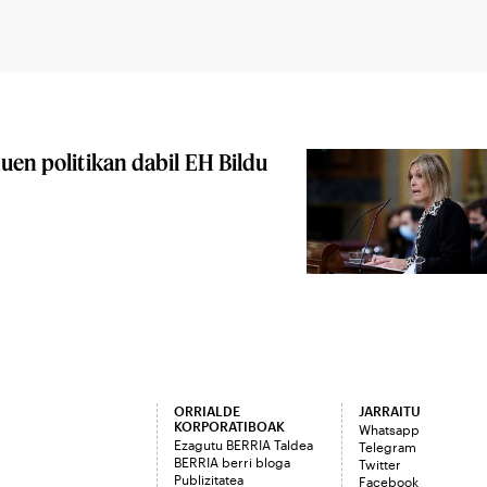
uen politikan dabil EH Bildu
ORRIALDE
JARRAITU
KORPORATIBOAK
Whatsapp
Ezagutu BERRIA Taldea
Telegram
BERRIA berri bloga
Twitter
Publizitatea
Facebook