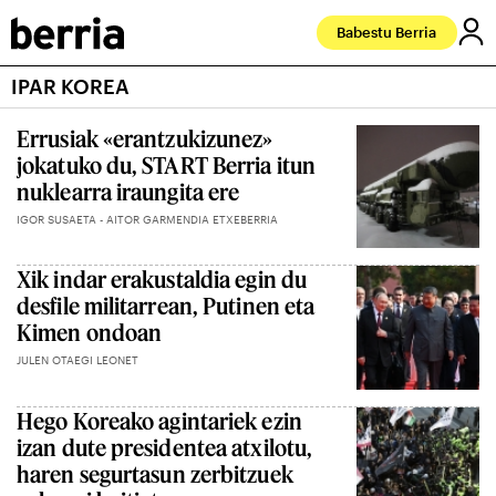
Babestu Berria
IPAR KOREA
Errusiak «erantzukizunez»
jokatuko du, START Berria itun
nuklearra iraungita ere
IGOR SUSAETA - AITOR GARMENDIA ETXEBERRIA
Xik indar erakustaldia egin du
desfile militarrean, Putinen eta
Kimen ondoan
JULEN OTAEGI LEONET
Hego Koreako agintariek ezin
izan dute presidentea atxilotu,
haren segurtasun zerbitzuek