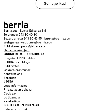
Gehiago ikusi
Berria.eus - Euskal Editorea SM
Telefonoa: 943 30 40 30
Bezero arreta: 943 30 43 45 | laguna@berria.eus
Webgunea:
webgunea@berria.eus
Publizitatea:
publi@bidera.eus
Harremanetan jarri
ORRIALDE KORPORATIBOAK
Ezagutu BERRIA Taldea
BERRIA berri bloga
Publizitatea
Galdera-erantzunak
Kontratazioak
Sarebide
LEGEA
Lege informazioa
Pribatutasun politika
Cookieak
cc Lizentzia
Kanal etikoa
BESTELAKO ZERBITZUAK
Bidera zerbitzuak