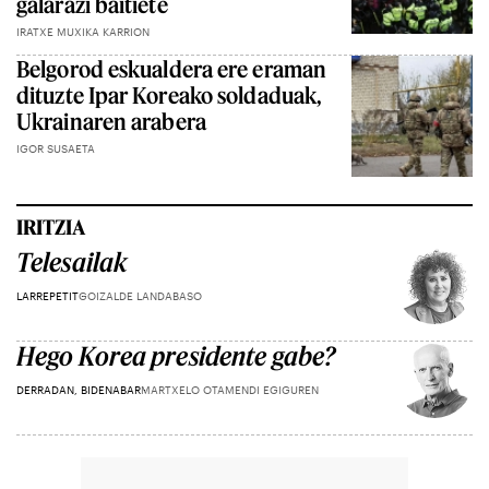
galarazi baitiete
IRATXE MUXIKA KARRION
Belgorod eskualdera ere eraman
dituzte Ipar Koreako soldaduak,
Ukrainaren arabera
IGOR SUSAETA
IRITZIA
Telesailak
LARREPETIT
GOIZALDE LANDABASO
Hego Korea presidente gabe?
DERRADAN, BIDENABAR
MARTXELO OTAMENDI EGIGUREN