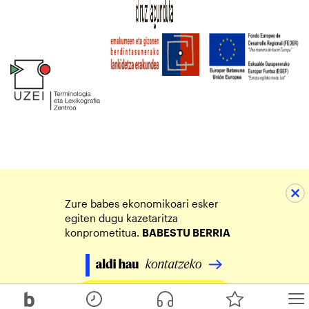
Zure babes ekonomikoari esker
egiten dugu kazetaritza
konprometitua.
BABESTU BERRIA
Egin zure ekarpena