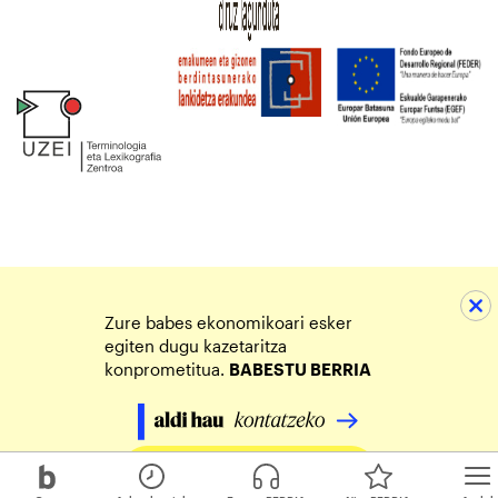
Zure babes ekonomikoari esker
egiten dugu kazetaritza
konprometitua.
BABESTU BERRIA
Egin zure ekarpena