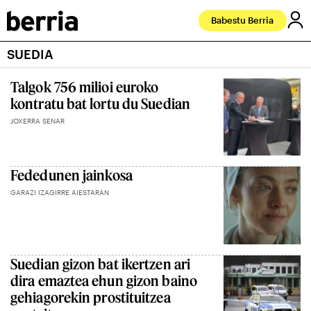
Babestu Berria
SUEDIA
Talgok 756 milioi euroko
kontratu bat lortu du Suedian
JOXERRA SENAR
Fededunen jainkosa
GARAZI IZAGIRRE AIESTARAN
Suedian gizon bat ikertzen ari
dira emaztea ehun gizon baino
gehiagorekin prostituitzea