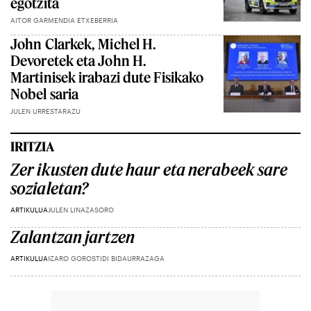
egotzita
AITOR GARMENDIA ETXEBERRIA
John Clarkek, Michel H.
Devoretek eta John H.
Martinisek irabazi dute Fisikako
Nobel saria
JULEN URRESTARAZU
IRITZIA
Zer ikusten dute haur eta nerabeek sare
sozialetan?
ARTIKULUA
JULEN LINAZASORO
Zalantzan jartzen
ARTIKULUA
IZARO GOROSTIDI BIDAURRAZAGA