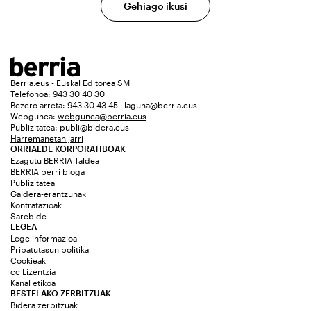
Gehiago ikusi
Berria.eus - Euskal Editorea SM
Telefonoa: 943 30 40 30
Bezero arreta: 943 30 43 45 | laguna@berria.eus
Webgunea:
webgunea@berria.eus
Publizitatea:
publi@bidera.eus
Harremanetan jarri
ORRIALDE KORPORATIBOAK
Ezagutu BERRIA Taldea
BERRIA berri bloga
Publizitatea
Galdera-erantzunak
Kontratazioak
Sarebide
LEGEA
Lege informazioa
Pribatutasun politika
Cookieak
cc Lizentzia
Kanal etikoa
BESTELAKO ZERBITZUAK
Bidera zerbitzuak