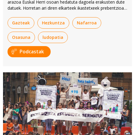
arazoa Euskal Herri osoan hedatuta dagoela erakusten dute
datuek. Horretan ari diren elkarteek ikastetxeek prebentzioan
duten eginkizuna azpimarratu dute.
Gazteak
Hezkuntza
Nafarroa
Osasuna
ludopatia
Podcastak