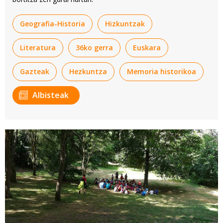
Geografia-Historia
Hizkuntzak
Literatura
36ko gerra
Euskara
Gazteak
Hezkuntza
Memoria historikoa
Albisteak