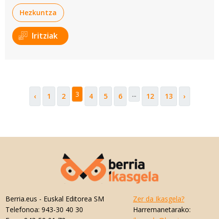
Hezkuntza
Iritziak
3
...
‹
1
2
4
5
6
12
13
›
Berria.eus
- Euskal Editorea SM
Zer da Ikasgela?
Telefonoa:
943-30 40 30
Harremanetarako: