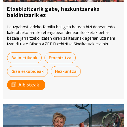
Etxebizitzarik gabe, hezkuntzarako
baldintzarik ez
Lauzpabost kideko familia bat gela batean bizi denean edo
kaleratzeko arrisku etengabean denean ikasketak behar
bezala jarraitzeko izaten diren zailtasunak agerian utzi nahi
izan dituzte Bilbon AZET Etxebizitza Sindikatuak eta hiru
familia elkartek. Erakundeen babesa eskatu dute.
Balio etikoak
Etxebizitza
Giza eskubideak
Hezkuntza
Albisteak