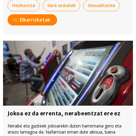
Hezkuntza
Sare sozialak
Sexualitatea
Elkarrizketak
Jokoa ez da errenta, nerabeentzat ere ez
Nerabe eta gazteek jokoarekin duten harremana gero eta
arazo larriagoa da. Nafarroan eman dute abisua, baina