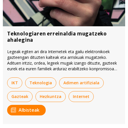
Teknologiaren erreinaldia mugatzeko
ahalegina
Legeak egiten ari dira Internetek eta gailu elektronikoek
gazteengan dituzten kalteak eta arriskuak mugatzeko.
Adituen iritziz, ordea, legeek mugak izango dituzte, gazteek
eurek eta euren familiek arduraz erabiltzeko konpromisoa
hartu ezean.
IKT
Teknologia
Adimen artifiziala
Gazteak
Hezkuntza
Internet
Albisteak