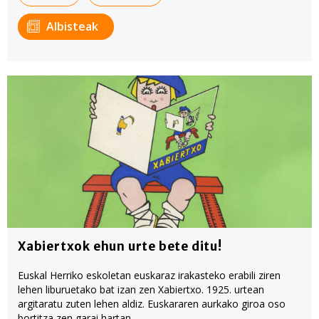
fitxategiak erabiltzen ditu. Zure esperientzia eta
zerbitzuak hobetzeko asmoz, cookie teknologiaz
Albisteak
baliatzen gara. Ohar hau onartuz gero, teknologia hori
erabiltzeko baimen esplizitua ematen diguzu.
Gehiago
irakurri
Xabiertxok ehun urte bete ditu!
Euskal Herriko eskoletan euskaraz irakasteko erabili ziren
lehen liburuetako bat izan zen Xabiertxo. 1925. urtean
argitaratu zuten lehen aldiz. Euskararen aurkako giroa oso
bortitza zen garai hartan.