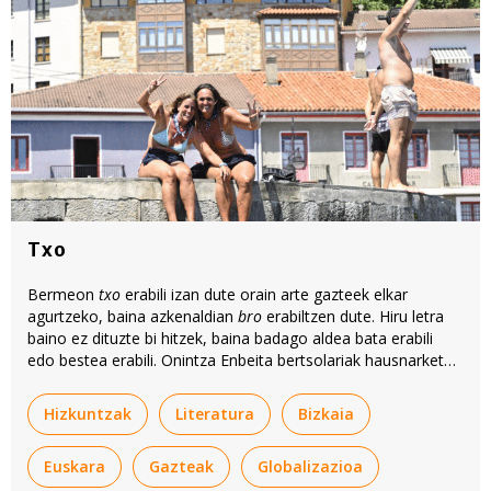
Txo
Bermeon
txo
erabili izan dute orain arte gazteek elkar
agurtzeko, baina azkenaldian
bro
erabiltzen dute. Hiru letra
baino ez dituzte bi hitzek, baina badago aldea bata erabili
edo bestea erabili. Onintza Enbeita bertsolariak hausnarketa
interesgarria egiten du iritzi artikulu honetan.
Hizkuntzak
Literatura
Bizkaia
Euskara
Gazteak
Globalizazioa