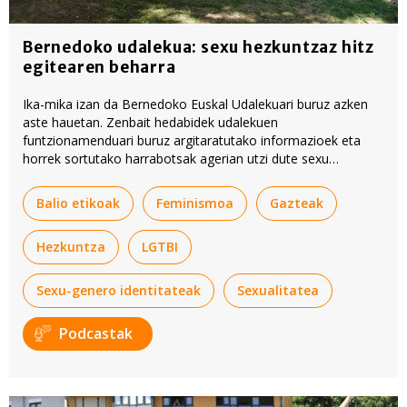
Bernedoko udalekua: sexu hezkuntzaz hitz
egitearen beharra
Ika-mika izan da Bernedoko Euskal Udalekuari buruz azken
aste hauetan. Zenbait hedabidek udalekuen
funtzionamenduari buruz argitaratutako informazioek eta
horrek sortutako harrabotsak agerian utzi dute sexu
hezkuntzaz gehiago hitz egin beharra dagoela.
Balio etikoak
Feminismoa
Gazteak
Hezkuntza
LGTBI
Sexu-genero identitateak
Sexualitatea
Podcastak