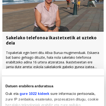
Sakelako telefonoa ikastetxetik at uzteko
deia
Topaketak egin berri ditu Altxa Burua mugimenduak. Eskaera
bat baino gehiago dituzte, hala nola sakelako telefonoa
erabiltzeko adina 16 urtera atzeratzea. Ikastetxeetan ere
jarria dute arreta: eskola sakelakorik gabeko gunea izatea
nahi dute. Mugimenduaren eledun Miren Ros mintzatu da
BERRIArekin.
IKT
Teknologia
Hezkuntza
Datuen erabilera arduratsua
Sare sozialak
Guk eta
gure 1022 kideek
sure informacio pertsonala,
zure IP zenbakia, esaterako, prozesatzen ditugu, cookie
Elkarrizketak
bezalako teknologiak erabiliz eta zure gailuko