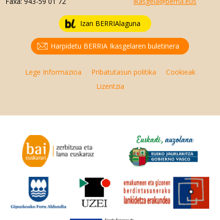
Faxa:
943-59 01 72
ikasgela@berria.eus
Izan BERRIAlaguna
Harpidetu BERRIA Ikasgelaren buletinera
Lege Informazioa
Pribatutasun politika
Cookieak
Lizentzia