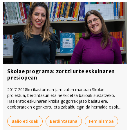
Skolae programa: zortzi urte eskuinaren
presiopean
2017-2018ko ikasturtean jarri zuten martxan Skolae
proiektua, berdintasun eta hezkidetza balioak sustatzeko.
Hasieratik eskuinaren kritika gogorrak jaso baditu ere,
denborarekin egonkortu eta zabaldu egin da herrialde osoko
eskoletara.
Balio etikoak
Berdintasuna
Feminismoa