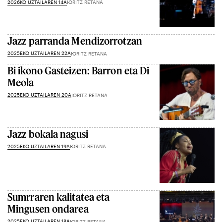
2026KO UZTAILAREN 14A
IORITZ RETANA
Jazz parranda Mendizorrotzan
2025EKO UZTAILAREN 22A
IORITZ RETANA
Bi ikono Gasteizen: Barron eta Di
Meola
2025EKO UZTAILAREN 20A
IORITZ RETANA
Jazz bokala nagusi
2025EKO UZTAILAREN 19A
IORITZ RETANA
Sumrraren kalitatea eta
Mingusen ondarea
2025EKO UZTAILAREN 18A
IORITZ RETANA