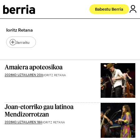
Babestu Berria
Ioritz Retana
Jarraitu
Amaiera apoteosikoa
2026KO UZTAILAREN 20A
IORITZ RETANA
Joan-etorriko gau latinoa
Mendizorrotzan
2026KO UZTAILAREN 18A
IORITZ RETANA