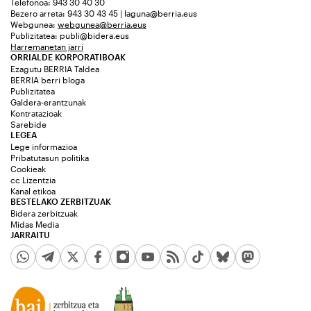
Telefonoa: 943 30 40 30
Bezero arreta: 943 30 43 45 | laguna@berria.eus
Webgunea:
webgunea@berria.eus
Publizitatea:
publi@bidera.eus
Harremanetan jarri
ORRIALDE KORPORATIBOAK
Ezagutu BERRIA Taldea
BERRIA berri bloga
Publizitatea
Galdera-erantzunak
Kontratazioak
Sarebide
LEGEA
Lege informazioa
Pribatutasun politika
Cookieak
cc Lizentzia
Kanal etikoa
BESTELAKO ZERBITZUAK
Bidera zerbitzuak
Midas Media
JARRAITU