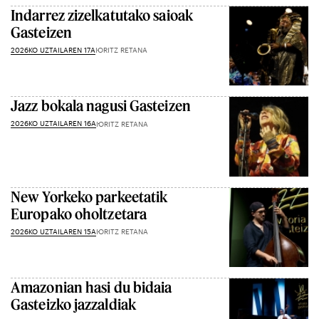
Indarrez zizelkatutako saioak
Gasteizen
2026KO UZTAILAREN 17A
IORITZ RETANA
Jazz bokala nagusi Gasteizen
2026KO UZTAILAREN 16A
IORITZ RETANA
New Yorkeko parkeetatik
Europako oholtzetara
2026KO UZTAILAREN 15A
IORITZ RETANA
Amazonian hasi du bidaia
Gasteizko jazzaldiak