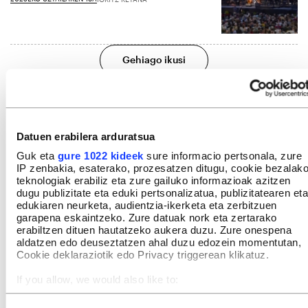
Gehiago ikusi
Datuen erabilera arduratsua
Guk eta
gure 1022 kideek
sure informacio pertsonala, zure
IP zenbakia, esaterako, prozesatzen ditugu, cookie bezalak
teknologiak erabiliz eta zure gailuko informazioak azitzen
dugu publizitate eta eduki pertsonalizatua, publizitatearen eta
edukiaren neurketa, audientzia-ikerketa eta zerbitzuen
garapena eskaintzeko. Zure datuak nork eta zertarako
erabiltzen dituen hautatzeko aukera duzu. Zure onespena
aldatzen edo deuseztatzen ahal duzu edozein momentutan,
Cookie deklaraziotik edo Privacy triggerean klikatuz.
If you allow, we would also like to:
Collect information about your geographical location
which can be accurate to within several meters