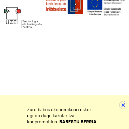
Zure babes ekonomikoari esker
egiten dugu kazetaritza
konprometitua.
BABESTU
BERRIA