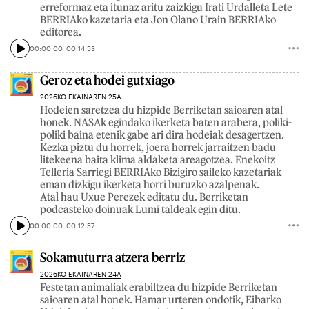
erreformaz eta itunaz aritu zaizkigu Irati Urdalleta Lete
BERRIAko kazetaria eta Jon Olano Urain BERRIAko
editorea.
00:00:00
00:14:53
Geroz eta hodei gutxiago
2026KO EKAINAREN 25A
Hodeien saretzea du hizpide Berriketan saioaren atal
honek. NASAk egindako ikerketa baten arabera, poliki-
poliki baina etenik gabe ari dira hodeiak desagertzen.
Kezka piztu du horrek, joera horrek jarraitzen badu
litekeena baita klima aldaketa areagotzea. Enekoitz
Telleria Sarriegi BERRIAko Bizigiro saileko kazetariak
eman dizkigu ikerketa horri buruzko azalpenak.
Atal hau Uxue Perezek editatu du. Berriketan
podcasteko doinuak Lumi taldeak egin ditu.
00:00:00
00:12:57
Sokamuturra atzera berriz
2026KO EKAINAREN 24A
Festetan animaliak erabiltzea du hizpide Berriketan
saioaren atal honek. Hamar urteren ondotik, Eibarko