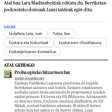
Atal hau Lara Madinabeitiak editatu du. Berriketan
podcasteko doinuak Lumi taldeak egin ditu.
GAIAK
Urdalleta Lete, Irati
Tubia, Iker
Euskara eta hizkuntzak
Euskararen ofizialtasuna
Euskalgintzaren Kontseilua
ATAL GEHIAGO
Proba egiteko hitzarmen bat
2026KO EKAINAREN 26A
Enplegu Publikoko Legearen erreforma du hizpide
Berriketan saioaren atal honek. Euskara eskakizunen
aurkako epaiei hesia paratzeko bi proposamen zeuden
mahai gainean: EAJrena eta EH Bildurena. Adostasunik
ez dutenez lortu, EAJrena onartzea ahalbidetu du EH
Bilduk, zenbait baldintza adostuta. Bi alderdi horien
artean itun bat egitea ez da batere ohikoa. Lege