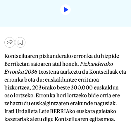
Kontseiluaren pizkunderako erronka du hizpide
Berriketan saioaren atal honek.
Pizkunderako
Erronka 2036
txostena aurkeztu du Kontseiluak eta
erronka bota du: euskalduntze erritmoa
bizkortzea, 2036rako beste 300.000 euskaldun
oso lortzeko. Erronka hori lortzeko bide orria ere
zehaztu du euskalgintzaren erakunde nagusiak.
Irati Urdalleta Lete BERRIAko euskara gaietako
kazetariak aletu digu Kontseiluaren egitasmoa.