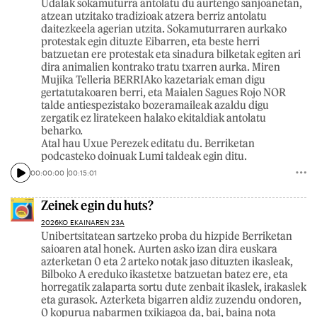
Udalak sokamuturra antolatu du aurtengo sanjoanetan,
atzean utzitako tradizioak atzera berriz antolatu
daitezkeela agerian utzita. Sokamuturraren aurkako
protestak egin dituzte Eibarren, eta beste herri
batzuetan ere protestak eta sinadura bilketak egiten ari
dira animalien kontrako tratu txarren aurka. Miren
Mujika Telleria BERRIAko kazetariak eman digu
gertatutakoaren berri, eta Maialen Sagues Rojo NOR
talde antiespezistako bozeramaileak azaldu digu
zergatik ez liratekeen halako ekitaldiak antolatu
beharko.
Atal hau Uxue Perezek editatu du. Berriketan
podcasteko doinuak Lumi taldeak egin ditu.
00:00:00
00:15:01
Zeinek egin du huts?
2026KO EKAINAREN 23A
Unibertsitatean sartzeko proba du hizpide Berriketan
saioaren atal honek. Aurten asko izan dira euskara
azterketan 0 eta 2 arteko notak jaso dituzten ikasleak,
Bilboko A ereduko ikastetxe batzuetan batez ere, eta
horregatik zalaparta sortu dute zenbait ikaslek, irakaslek
eta gurasok. Azterketa bigarren aldiz zuzendu ondoren,
0 kopurua nabarmen txikiagoa da, bai, baina nota