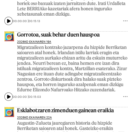
horiek oso baxuak izaten jarraitzen dute. Irati Urdalleta
Lete BERRIAko kazetariak afera honen inguruko
xehetasunak eman dizkigu.
00:00:00
00:15:13
Gorrotoa, suak behar duen hauspoa
2026KO EKAINAREN 19A
Migratzaileen kontrako jazarpena du hizpide Berriketan
saioaren atal honek. Irlandan istilu larriak eragin eta
migratzaileen aurkako ehizan aritu da eskuin muturreko
jendea. Neurri berean ez, baina hemen ere izan dira
istiluak migratzaileen kontra, Martzillan esaterako. Zizur
Nagusian ere ituan dute adingabe migratzaileentzako
zentroa. Gorroto diskurtsoak dira halako suak pizteko
hauspoa, eta horren inguruko azalpenak eman dizkigu
Edurne Elizondo Nafarroako Hitzako zuzendariak.
00:00:00
00:15:03
Esklabotzaren zimenduen gainean eraikia
2026KO EKAINAREN 22A
Augustin-Zulueta jauregiaren historia du hizpide
Berriketan saioaren atal honek. Gasteizko eraikin