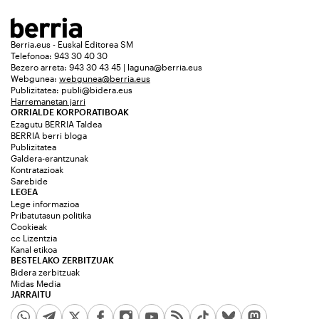
Berria.eus - Euskal Editorea SM
Telefonoa: 943 30 40 30
Bezero arreta: 943 30 43 45 | laguna@berria.eus
Webgunea:
webgunea@berria.eus
Publizitatea:
publi@bidera.eus
Harremanetan jarri
ORRIALDE KORPORATIBOAK
Ezagutu BERRIA Taldea
BERRIA berri bloga
Publizitatea
Galdera-erantzunak
Kontratazioak
Sarebide
LEGEA
Lege informazioa
Pribatutasun politika
Cookieak
cc Lizentzia
Kanal etikoa
BESTELAKO ZERBITZUAK
Bidera zerbitzuak
Midas Media
JARRAITU