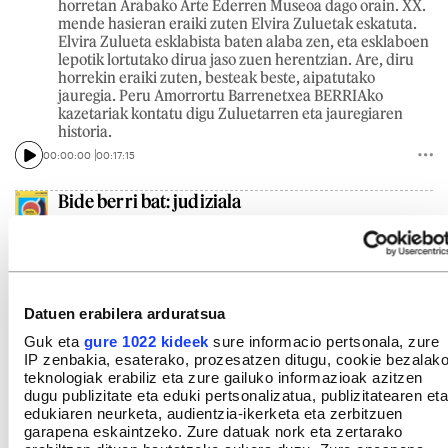
horretan Arabako Arte Ederren Museoa dago orain. XX.
mende hasieran eraiki zuten Elvira Zuluetak eskatuta.
Elvira Zulueta esklabista baten alaba zen, eta esklaboen
lepotik lortutako dirua jaso zuen herentzian. Are, diru
horrekin eraiki zuten, besteak beste, aipatutako
jauregia. Peru Amorrortu Barrenetxea BERRIAko
kazetariak kontatu digu Zuluetarren eta jauregiaren
historia.
00:00:00
00:17:15
Bide berri bat: judiziala
2026KO EKAINAREN 18A
Vida Nueva zentro ebanjelista du hizpide Berriketan
saioaren atal honek. Newtrall hedabideak han egondako
bost lagunen testigantza gogorrak zabaldu ondoren, hiru
emakumek salaketa paratu dute eta Iruñeko 4.
Datuen erabilera arduratsua
epaitegian ikertzen ari dira auzia. Gainera, zentroak
aurrerantzean ezin izanen du diru publikorik jaso. Vida
Guk eta
gure 1022 kideek
sure informacio pertsonala, zure
Nuevan egon direnek salatu dute exorzismoak, tratu
IP zenbakia, esaterako, prozesatzen ditugu, cookie bezalak
txarrak, konbertsio terapiak eta ezkontza behartuak
teknologiak erabiliz eta zure gailuko informazioak azitzen
izan direla leku hartan. Isabel Jaurena BERRIAko
dugu publizitate eta eduki pertsonalizatua, publizitatearen eta
Gizarte saileko koordinatzaileak eta Ion Orzaiz
edukiaren neurketa, audientzia-ikerketa eta zerbitzuen
Nafarroako gizarte gaietako kazetariak kontatu dizkigute
garapena eskaintzeko. Zure datuak nork eta zertarako
auziaren berritasuna.