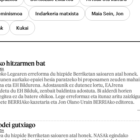
eminismoa
Indarkeria matxista
Maia Sein, Jon
ak
Kukai
ko hitzarmen bat
26A
ko Legearen erreforma du hizpide Berriketan saioaren atal honek.
zunen aurkako epaiei hesia paratzeko bi proposamen zeuden mahai
a eta EH Bildurena. Adostasunik ez dutenez lortu, EAJrena
detu du EH Bilduk, zenbait baldintza adostuta. Bi alderdi horien
egitea ez da batere ohikoa. Lege erreformaz eta itunaz aritu zaizkig
 Lete BERRIAko kazetaria eta Jon Olano Urain BERRIAko editorea.
odei gutxiago
25A
a du hizpide Berriketan saioaren atal honek. NASAk egindako