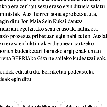
ikoa eta zenbait sexu eraso egin dituela salatu
inistak. Auzi horren sona aprobetxatuta,
egin ditu Jon Maia Sein Kukai dantza
dariari egotzitako sexu erasoak, nahiz eta
zio prozesua pribatuan egin nahi zuten. Auzia
exu erasoen biktimak erdigunean jartzeko
 horien kudeaketari buruzko argipenak eman
aurena BERRIAko Gizarte saileko kudeatzaileak.
odilek editatu du. Berriketan podcasteko
eak egin ditu.
ipuzkoa
Bertsozale Elkartea
Arteak eta kultura