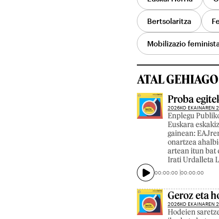
Bertsolaritza
F
Mobilizazio feminist
ATAL GEHIAGO
Proba egite
2026KO EKAINAREN 
Enplegu Publiko
Euskara eskaki
gainean: EAJren
onartzea ahalbi
artean itun bat 
Irati Urdalleta
00:00:00
00:00:00
Geroz eta h
2026KO EKAINAREN 
Hodeien saretze