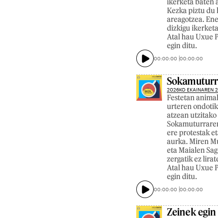
ikerketa baten a
Kezka piztu du 
areagotzea. Ene
dizkigu ikerket
Atal hau Uxue P
egin ditu.
00:00:00
00:00:00
Sokamuturra
2026KO EKAINAREN 
Festetan animal
urteren ondotik
atzean utzitako 
Sokamuturraren 
ere protestak et
aurka. Miren Mu
eta Maialen Sag
zergatik ez lira
Atal hau Uxue P
egin ditu.
00:00:00
00:00:00
Zeinek egin