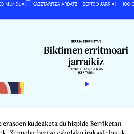
KO MUNDUAK
KAZETARITZA ARDATZ
BERTSO JARRIAK
100 
BERRIA BERRIKETAN
Biktimen erritmoari
jarraikiz
2026KO EKAINAREN 3A
IKER TUBIA
u erasoen kudeaketa du hizpide Berriketan
ek. Xenpelar bertso eskolako irakasle batek