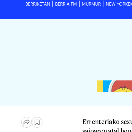
BERRIKETAN
BERRIA FM
MURMUR
NEW YORKE
Errenteriako sex
saioaren atal hon