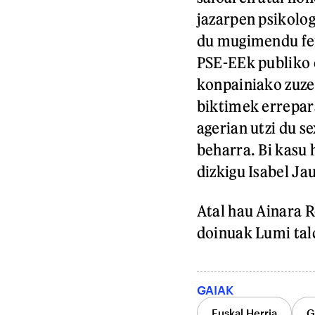
jazarpen psikolog
du mugimendu fem
PSE-EEk publiko 
konpainiako zuzen
biktimek errepara
agerian utzi du s
beharra. Bi kasu
dizkigu Isabel J
Atal hau Ainara R
doinuak Lumi tald
GAIAK
Euskal Herria
G