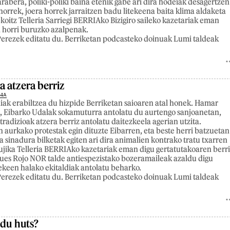
rabera, poliki-poliki baina etenik gabe ari dira hodeiak desagertzen
horrek, joera horrek jarraitzen badu litekeena baita klima aldaketa
koitz Telleria Sarriegi BERRIAko Bizigiro saileko kazetariak eman
a horri buruzko azalpenak.
erezek editatu du. Berriketan podcasteko doinuak Lumi taldeak
 atzera berriz
24A
iak erabiltzea du hizpide Berriketan saioaren atal honek. Hamar
, Eibarko Udalak sokamuturra antolatu du aurtengo sanjoanetan,
tradizioak atzera berriz antolatu daitezkeela agerian utzita.
aurkako protestak egin dituzte Eibarren, eta beste herri batzuetan
a sinadura bilketak egiten ari dira animalien kontrako tratu txarren
jika Telleria BERRIAko kazetariak eman digu gertatutakoaren berri
ues Rojo NOR talde antiespezistako bozeramaileak azaldu digu
tekeen halako ekitaldiak antolatu beharko.
erezek editatu du. Berriketan podcasteko doinuak Lumi taldeak
 du huts?