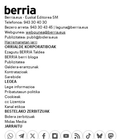
Berria.eus - Euskal Editorea SM
Telefonoa: 943 30 40 30
Bezero arreta: 943 30 43 45 | laguna@berria.eus
Webgunea:
webgunea@berria.eus
Publizitatea:
publi@bidera.eus
Harremanetan jarri
ORRIALDE KORPORATIBOAK
Ezagutu BERRIA Taldea
BERRIA berri bloga
Publizitatea
Galdera-erantzunak
Kontratazioak
Sarebide
LEGEA
Lege informazioa
Pribatutasun politika
Cookieak
cc Lizentzia
Kanal etikoa
BESTELAKO ZERBITZUAK
Bidera zerbitzuak
Midas Media
JARRAITU