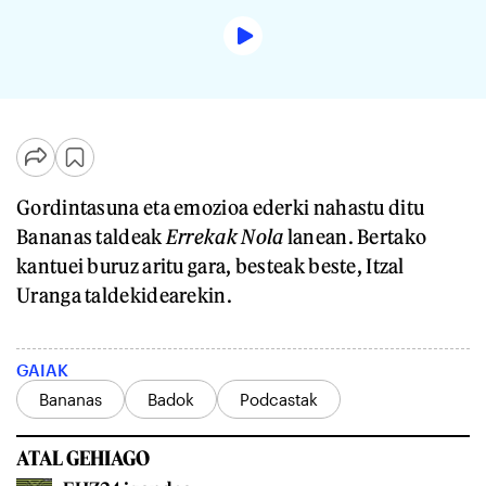
Gordintasuna eta emozioa ederki nahastu ditu
Bananas taldeak
Errekak Nola
lanean. Bertako
kantuei buruz aritu gara, besteak beste, Itzal
Uranga taldekidearekin.
GAIAK
Bananas
Badok
Podcastak
ATAL GEHIAGO