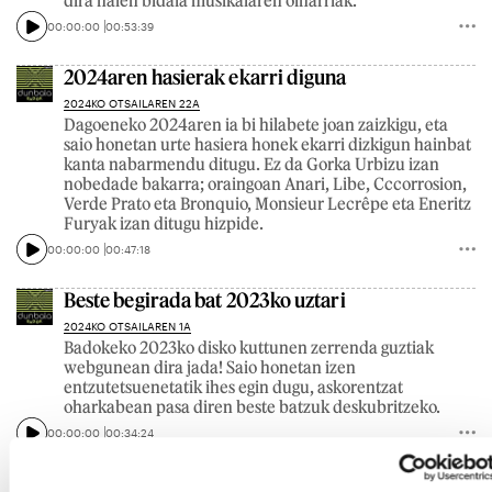
dira haien bidaia musikalaren oinarriak.
00:00:00
00:53:39
2024aren hasierak ekarri diguna
2024KO OTSAILAREN 22A
Dagoeneko 2024aren ia bi hilabete joan zaizkigu, eta
saio honetan urte hasiera honek ekarri dizkigun hainbat
kanta nabarmendu ditugu. Ez da Gorka Urbizu izan
nobedade bakarra; oraingoan Anari, Libe, Cccorrosion,
Verde Prato eta Bronquio, Monsieur Lecrêpe eta Eneritz
Furyak izan ditugu hizpide.
00:00:00
00:47:18
Beste begirada bat 2023ko uztari
2024KO OTSAILAREN 1A
Badokeko 2023ko disko kuttunen zerrenda guztiak
webgunean dira jada! Saio honetan izen
entzutetsuenetatik ihes egin dugu, askorentzat
oharkabean pasa diren beste batzuk deskubritzeko.
00:00:00
00:34:24
2023ko uzta