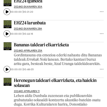
EHZ24 igandea
2024KO EKAINAREN 30A
00:00:00
00:31:20
EHZ24 larunbata
2024KO EKAINAREN 29A
00:00:00
00:44:16
Bananas taldeari elkarrizketa
2024KO APIRILAREN 25A
Gordintasuna eta emozioa ederki nahastu ditu Bananas
taldeak
Errekak Nola
lanean. Bertako kantuei buruz
aritu gara, besteak beste, Itzal Uranga taldekidearekin.
00:00:00
00:48:05
Herenegun taldeari elkarrizketa, eta haiekin
solasean
2024KO APIRILAREN 11
Lehen aldiz Dunbala zuzenean eta publikoarekin
grabatutako solasaldi-kontzertu akustiko batekin osatu
dugu. Korrika Kulturalaren harira, Donostiako