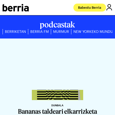
Babestu Berria
podcastak
BERRIKETAN
BERRIA FM
MURMUR
NEW YORKEKO MUNDU
DUNBALA
Bananas taldeari elkarrizketa