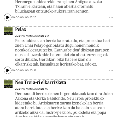
Herenegun taldearekin izan ginen Antigua auzoko
Txirain elkartean, eta haien abestiak formatu
biluziagoan entzuteko aukera izan genuen.
00:00:00
00:47:25
Pelax
2024KO MARTXOAREN 21A
Pelax taldeak lan berria kaleratu du, eta proiektua hasi
zuen Unai Pelayo gonbidatu dugu honen nondik
norakoak ezagutzeko. 'Esan gabe doa' diskoan garapen
musikal luzeak alde batera utzi eta abesti zuzenagoak
sortu dituzte. Gertakari bitxi bat ere izan du
elkarrizketak, kasualitate horietako bat, edo ez.
00:00:00
00:45:31
Neu Troia-ri elkarrizketa
2024KO MARTXOAREN 7A
Denboraldi berriko lehen bi gonbidatuak izan dira Julen
Azkona eta Gorka Gabilondo, Neu Troia proiektuko
kideetako bi. Arriskuaren xarma izeneko lan berria
atera berri dute, eta horixe izan da haiekin solasean
aritzeko aitzakia. Instrospekzioa, psikodelia eta popa