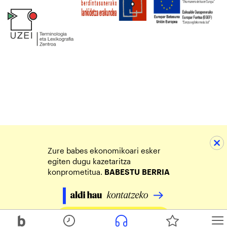
Zure babes ekonomikoari esker
egiten dugu kazetaritza
konprometitua.
BABESTU
BERRIA
Egin zure ekarpena