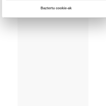
hau onartuz gero, teknologia hori erabiltzeko baimen
esplizitua ematen diguzu.
Gehiago irakurri
Baztertu cookie-ak