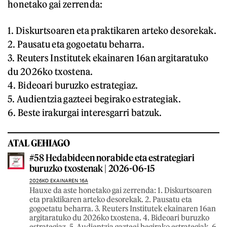
honetako gai zerrenda:
1. Diskurtsoaren eta praktikaren arteko desorekak.
2. Pausatu eta gogoetatu beharra.
3. Reuters Institutek ekainaren 16an argitaratuko
du 2026ko txostena.
4. Bideoari buruzko estrategiaz.
5. Audientzia gazteei begirako estrategiak.
6. Beste irakurgai interesgarri batzuk.
ATAL GEHIAGO
#58 Hedabideen norabide eta estrategiari
buruzko txostenak | 2026-06-15
2026KO EKAINAREN 16A
Hauxe da aste honetako gai zerrenda: 1. Diskurtsoaren
eta praktikaren arteko desorekak. 2. Pausatu eta
gogoetatu beharra. 3. Reuters Institutek ekainaren 16an
argitaratuko du 2026ko txostena. 4. Bideoari buruzko
estrategiaz. ​​​5. Audientzia gazteei begirako estrategiak. 6.