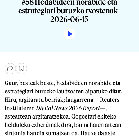
#58 Hedabideen norabide eta
estrategiari buruzko txostenak |
2026-06-15
Gaur, besteak beste, hedabideen norabide eta
estrategiari buruzko lau txosten aipatuko ditut.
Hiru, argitaratu berriak; laugarrena —Reuters
Instituteren
Digital News 2026 Report
—,
asteartean argitaratzekoa. Gogoetari ekiteko
helduleku ezberdinak dira, baina haien artean
sintonia handia sumatzen da. Hauxe da aste