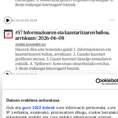
Beste irakurgai interesgarri batzuk.
00:00:00
00:28:58
#57 Informazioaren eta kazetaritzaren balioa,
arriskuan | 2026-06-08
2026KO EKAINAREN 12A
Hauxek dira aste honetako gaiak: 1. Informazioaren eta
kazetaritzaren balioa, arriskuan. 2. Gazako kazetari
grafikoen mezua. 3. Gazan kazetari Israelgo armadaren
eskutik. 4. 'Spilnews': konexioan oinarritutako eredua.
5. Beste irakurgai interesgarri batzuk.
00:00:00
00:23:48
Datuen erabilera arduratsua
Guk eta
gure 1022 kideek
sure informacio pertsonala, zure
IP zenbakia, esaterako, prozesatzen ditugu, cookie bezalak
teknologiak erabiliz eta zure gailuko informazioak azitzen