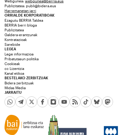
Webgunea:
webgunea@berria.eus
Publizitatea:
publi@bidera.eus
Harremanetan jarri
ORRIALDE KORPORATIBOAK
Ezagutu BERRIA Taldea
BERRIA berri bloga
Publizitatea
Galdera-erantzunak
Kontratazioak
Sarebide
LEGEA
Lege informazioa
Pribatutasun politika
Cookieak
cc Lizentzia
Kanal etikoa
BESTELAKO ZERBITZUAK
Bidera zerbitzuak
Midas Media
JARRAITU