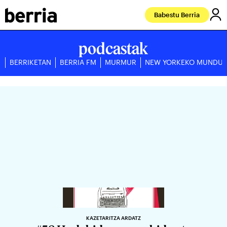
Babestu Berria
podcastak
BERRIKETAN
BERRIA FM
MURMUR
NEW YORKEKO MUNDU
KAZETARITZA ARDATZ