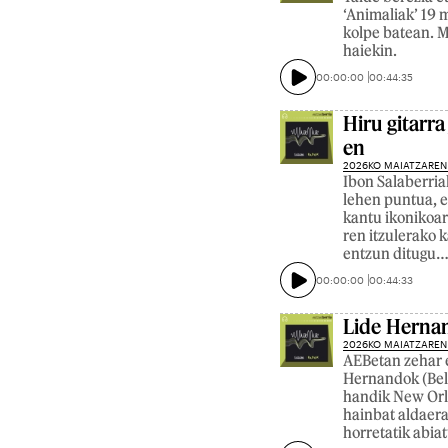
‘Animaliak’ 19 
kolpe batean. M
haiekin.
00:00:00
00:44:35
Hiru gitarra
en
2026KO MAIATZAREN
Ibon Salaberria
lehen puntua, e
kantu ikonikoar
ren itzulerako 
entzun ditugu… 
00:00:00
00:44:33
Lide Hernan
2026KO MAIATZAREN
AEBetan zehar 
Hernandok (Bele
handik New Orle
hainbat aldaera
horretatik abiat