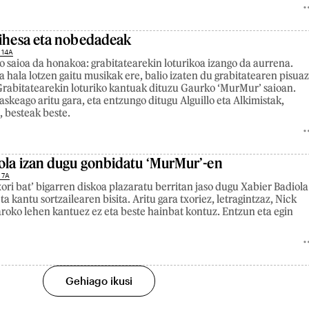
 ihesa eta nobedadeak
 14A
o saioa da honakoa: grabitatearekin loturikoa izango da aurrena.
a hala lotzen gaitu musikak ere, balio izaten du grabitatearen pisua
Grabitatearekin loturiko kantuak dituzu Gaurko ‘MurMur’ saioan.
askeago aritu gara, eta entzungo ditugu Alguillo eta Alkimistak,
 besteak beste.
ola izan dugu gonbidatu ‘MurMur’-en
 7A
ori bat’ bigarren diskoa plazaratu berritan jaso dugu Xabier Badiola
eta kantu sortzailearen bisita. Aritu gara txoriez, letragintzaz, Nick
roko lehen kantuez ez eta beste hainbat kontuz. Entzun eta egin
Gehiago ikusi