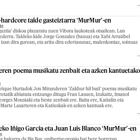
-hardcore talde gasteiztarra ‘MurMur’-en
8A
guztia’ diskoa plazaratu zuen Vibora laukoteak otsailean. Lan
 ederra. Taldeko kide Jorge Gonzalez (baxua) eta Xabi Arratibel
) izan dira gurean, eta aritu dira edertasunaz, malenkoniaz, soinuaz
ren poema musikatu zenbait eta azken kantuetako
1
nrique Hurtadok Jon Miranderen ‘Zakhur hil bati’ poema musikatu
retatik abiatuta entzungo ditugu Fran Lasuen, Izukaitz, Imanol
orges Moustaki eta beste zenbait ere. Baita ere, Kattalin eta
Marte Lasarteren eta Katiuskak-en azken kantuak ere.
deko Iñigo Garcia eta Juan Luis Blanco ‘MurMur’-en
4A
ta bakarra da Big Boy, unibertso propio bat bere horretan.