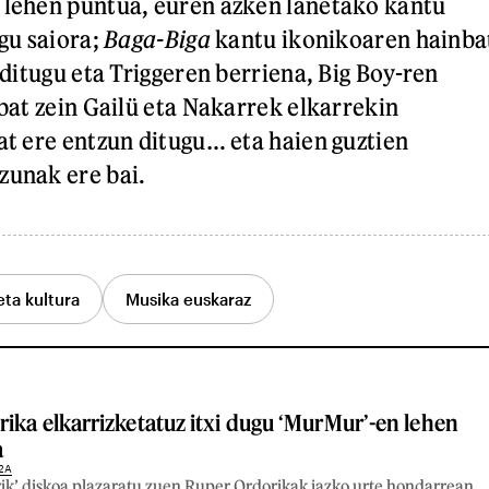
lehen puntua, euren azken lanetako kantu
gu saiora;
Baga-Biga
kantu ikonikoaren hainba
 ditugu eta Triggeren berriena, Big Boy-ren
bat zein Gailü eta Nakarrek elkarrekin
t ere entzun ditugu… eta haien guztien
unak ere bai.
eta kultura
Musika euskaraz
ika elkarrizketatuz itxi dugu ‘MurMur’-en lehen
a
2A
rik’ diskoa plazaratu zuen Ruper Ordorikak iazko urte hondarrean.