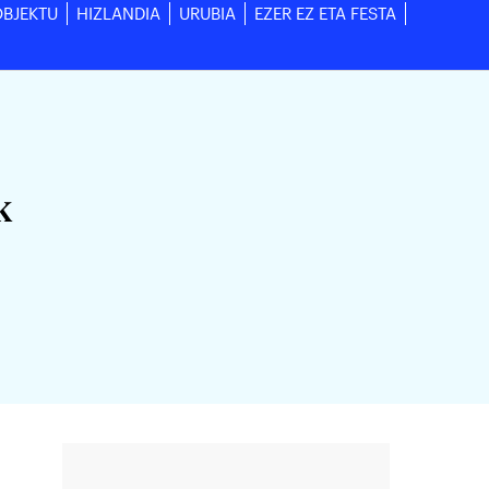
OBJEKTU
HIZLANDIA
URUBIA
EZER EZ ETA FESTA
k