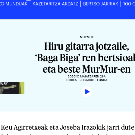
KO MUNDUAK
KAZETARITZA ARDATZ
BERTSO JARRIAK
100 
MURMUR
Hiru gitarra jotzaile,
‘Baga Biga’ ren bertsioa
eta beste MurMur-en
2026KO MAIATZAREN 28A
GORKA EROSTARBE LEUNDA
 Keu Agirretxeak eta Joseba Irazokik jarri dute