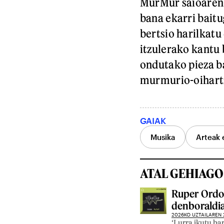
MurMur saioaren 
bana ekarri baitu
bertsio harilkatu
itzulerako kantu 
ondutako pieza ba
murmurio-oihartz
GAIAK
Musika
Arteak 
ATAL GEHIAGO
Ruper Ordor
denboraldi
2026KO UZTAILAREN 
‘Lurra ikutu ba