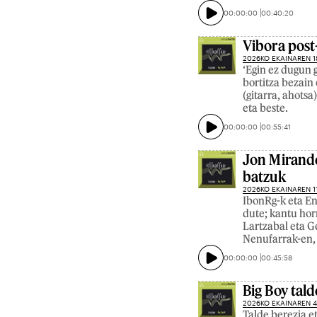
00:00:00
00:40:20
Vibora post
2026KO EKAINAREN 1
‘Egin ez dugun 
bortitza bezain
(gitarra, ahotsa
eta beste.
00:00:00
00:55:41
Jon Mirande
batzuk
2026KO EKAINAREN 1
IbonRg-k eta E
dute; kantu hor
Lartzabal eta Ge
Nenufarrak-en, 
00:00:00
00:45:58
Big Boy tal
2026KO EKAINAREN 
Talde berezia e