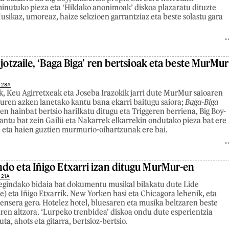
minutuko pieza eta ‘Hildako anonimoak’ diskoa plazaratu dituzte
usikaz, umoreaz, haize sekzioen garrantziaz eta beste solastu gara
 jotzaile, ‘Baga Biga’ ren bertsioak eta beste MurMur
 28A
k, Keu Agirretxeak eta Joseba Irazokik jarri dute MurMur saioaren
uren azken lanetako kantu bana ekarri baitugu saiora;
Baga-Biga
en hainbat bertsio harilkatu ditugu eta Triggeren berriena, Big Boy-
kantu bat zein Gailü eta Nakarrek elkarrekin ondutako pieza bat ere
eta haien guztien murmurio-oihartzunak ere bai.
do eta Iñigo Etxarri izan ditugu MurMur-en
 21A
egindako bidaia bat dokumentu musikal bilakatu dute Lide
) eta Iñigo Etxarrik. New Yorken hasi eta Chicagora lehenik, eta
nsera gero. Hotelez hotel, bluesaren eta musika beltzaren beste
ren altzora. ‘Lurpeko trenbidea’ diskoa ondu dute esperientzia
uta, ahots eta gitarra, bertsioz-bertsio.