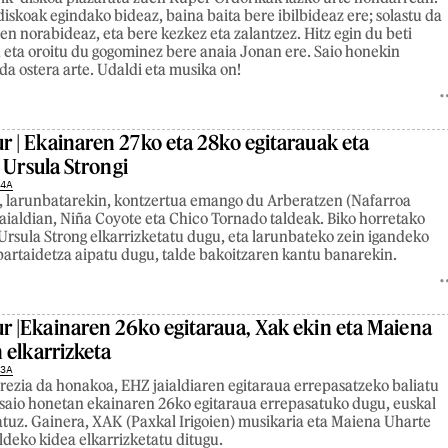
diskoak egindako bideaz, baina baita bere ibilbideaz ere; solastu da
n norabideaz, eta bere kezkez eta zalantzez. Hitz egin du beti
 eta oroitu du gogominez bere anaia Jonan ere. Saio honekin
da ostera arte. Udaldi eta musika on!
| Ekainaren 27ko eta 28ko egitarauak eta
 Ursula Strongi
24A
, larunbatarekin, kontzertua emango du Arberatzen (Nafarroa
aialdian, Niña Coyote eta Chico Tornado taldeak. Biko horretako
e Ursula Strong elkarrizketatu dugu, eta larunbateko zein igandeko
partaidetza aipatu dugu, talde bakoitzaren kantu banarekin.
|Ekainaren 26ko egitaraua, Xak ekin eta Maiena
 elkarrizketa
23A
ezia da honakoa, EHZ jaialdiaren egitaraua errepasatzeko baliatu
saio honetan ekainaren 26ko egitaraua errepasatuko dugu, euskal
atuz. Gainera, XAK (Paxkal Irigoien) musikaria eta Maiena Uharte
ldeko kidea elkarrizketatu ditugu.