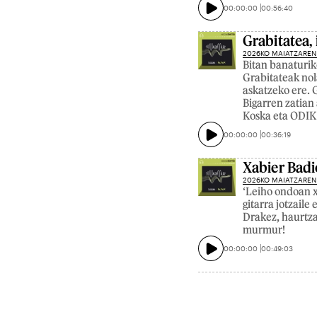
00:00:00
00:56:40
Grabitatea,
2026KO MAIATZAREN
Bitan banaturik
Grabitateak nol
askatzeko ere. 
Bigarren zatian 
Koska eta ODIK,
00:00:00
00:36:19
Xabier Badi
2026KO MAIATZAREN
‘Leiho ondoan x
gitarra jotzaile 
Drakez, haurtza
murmur!
00:00:00
00:49:03