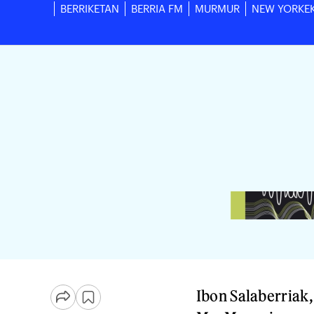
BERRIKETAN
BERRIA FM
MURMUR
NEW YORKE
Ibon Salaberriak,