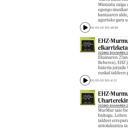
Mintzatu zaigu 
egungo musikare
kantuaren alde,
agurtuko gara u
00:00:00
00:46:59
EHZ-Murmur 
elkarrizketa
2026KO EKAINAREN 
Ekainaren 27an
Beherea), EHZ j
bateria jotzail
euskal taldeen 
00:00:00
00:41:21
EHZ-Murmur 
Uharterekin
2026KO EKAINAREN 
MurMur saio ber
baitugu. Lehen 
taldeei errepar
antolakuntza ta