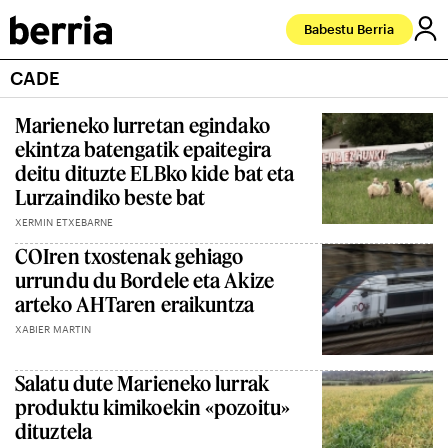
Babestu Berria
CADE
Marieneko lurretan egindako
ekintza batengatik epaitegira
deitu dituzte ELBko kide bat eta
Lurzaindiko beste bat
XERMIN ETXEBARNE
COIren txostenak gehiago
urrundu du Bordele eta Akize
arteko AHTaren eraikuntza
XABIER MARTIN
Salatu dute Marieneko lurrak
produktu kimikoekin «pozoitu»
dituztela