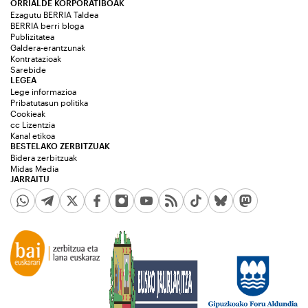
ORRIALDE KORPORATIBOAK
Ezagutu BERRIA Taldea
BERRIA berri bloga
Publizitatea
Galdera-erantzunak
Kontratazioak
Sarebide
LEGEA
Lege informazioa
Pribatutasun politika
Cookieak
cc Lizentzia
Kanal etikoa
BESTELAKO ZERBITZUAK
Bidera zerbitzuak
Midas Media
JARRAITU