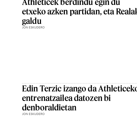
Athleticek berdindu egin du
etxeko azken partidan, eta Reala
galdu
JON ESKUDERO
Edin Terzic izango da Athleticek
entrenatzailea datozen bi
denboraldietan
JON ESKUDERO