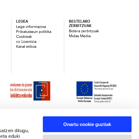
LEGEA
BESTELAKO
ZERBITZUAK
Lege informazioa
Bidera zerbitzuak
Pribatutasun politika
Midas Media
Cookieak
cc Lizentzia
Kanal etikoa
Onartu cookie guztiak
satzen ditugu,
 eta eduki