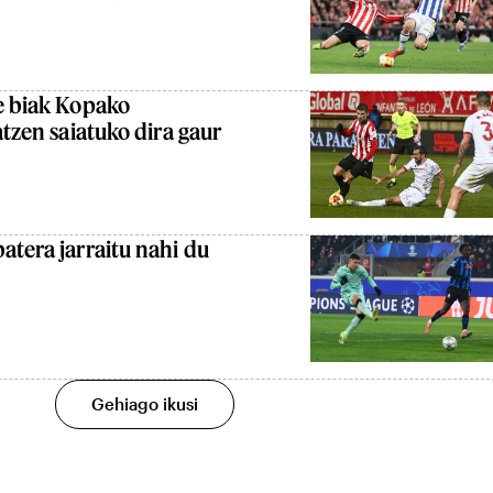
e biak Kopako
atzen saiatuko dira gaur
atera jarraitu nahi du
Gehiago ikusi