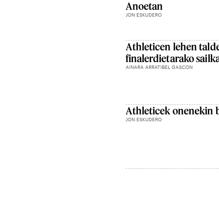
Anoetan
JON ESKUDERO
Athleticen lehen tald
finalerdietarako sailk
AINARA ARRATIBEL GASCON
Athleticek onenekin b
JON ESKUDERO