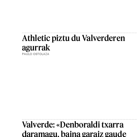
Athletic piztu du Valverderen
agurrak
PAULO OSTOLAZA
Valverde: «Denboraldi txarra
daramagu, baina garaiz gaude