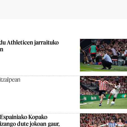
du Athleticen jarraituko
an
 itzalpean
k Espainiako Kopako
 izango dute jokoan gaur,