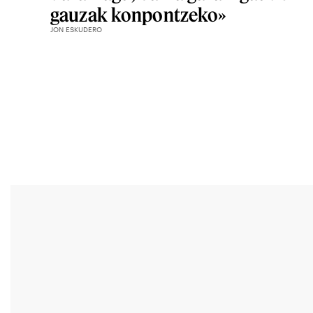
gauzak konpontzeko»
JON ESKUDERO