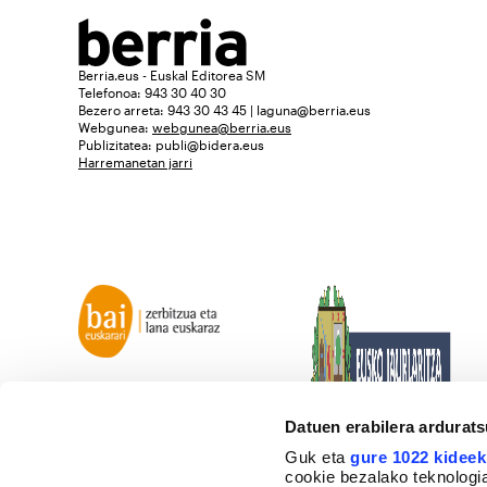
Berria.eus - Euskal Editorea SM
Telefonoa: 943 30 40 30
Bezero arreta: 943 30 43 45 | laguna@berria.eus
Webgunea:
webgunea@berria.eus
Publizitatea:
publi@bidera.eus
Harremanetan jarri
Datuen erabilera ardurat
Guk eta
gure 1022 kideek
cookie bezalako teknologia