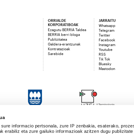
ORRIALDE
JARRAITU
KORPORATIBOAK
Whatsapp
Ezagutu BERRIA Taldea
Telegram
BERRIA berri bloga
Twitter
Publizitatea
Facebook
Galdera-erantzunak
Instagram
Kontratazioak
Youtube
Sarebide
RSS
Tik Tok
Bluesky
Mastodon
sua
sure informacio pertsonala, zure IP zenbakia, esaterako, proze
k erabiliz eta zure gailuko informazioak azitzen dugu publizitate