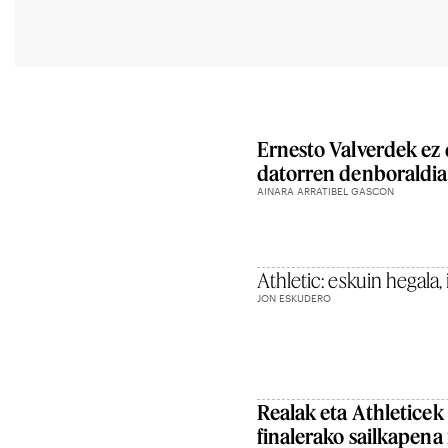
Ernesto Valverdek ez 
datorren denboraldi
AINARA ARRATIBEL GASCON
Athletic: eskuin hegala,
JON ESKUDERO
Realak eta Athletice
finalerako sailkapena