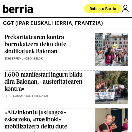
Babestu Berria
CGT (IPAR EUSKAL HERRIA, FRANTZIA)
Prekaritatearen kontra
borrokatzera deitu dute
sindikatuek Baionan
EKHI ERREMUNDEGI BELOKI
1.600 manifestari inguru bildu
dira Baionan, «austeritatearen
kontra»
LEIRE CASAMAJOU ELKEGARAI
«Aitzinkontu justuagoa»
eskatzeko, «masiboki»
mobilizatzera deitu dute