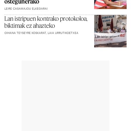
ostegunerako
LEIRE CASAMAJOU ELKEGARAI
Lan istripuen kontrako protokoloa,
biktimak ez ahazteko
OIHANA TEYSEYRE KOSKARAT, LAIA URRUTIKOETXEA