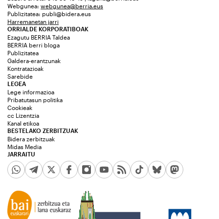
Webgunea:
webgunea@berria.eus
Publizitatea:
publi@bidera.eus
Harremanetan jarri
ORRIALDE KORPORATIBOAK
Ezagutu BERRIA Taldea
BERRIA berri bloga
Publizitatea
Galdera-erantzunak
Kontratazioak
Sarebide
LEGEA
Lege informazioa
Pribatutasun politika
Cookieak
cc Lizentzia
Kanal etikoa
BESTELAKO ZERBITZUAK
Bidera zerbitzuak
Midas Media
JARRAITU