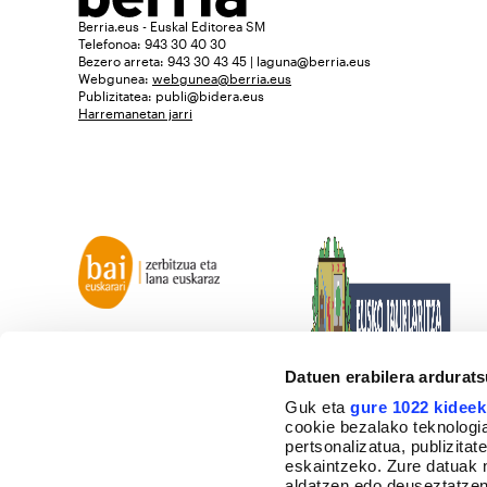
Berria.eus - Euskal Editorea SM
Telefonoa: 943 30 40 30
Bezero arreta: 943 30 43 45 | laguna@berria.eus
Webgunea:
webgunea@berria.eus
Publizitatea:
publi@bidera.eus
Harremanetan jarri
Datuen erabilera ardurat
Guk eta
gure 1022 kideek
cookie bezalako teknologia
pertsonalizatua, publizita
eskaintzeko. Zure datuak 
aldatzen edo deuseztatzen