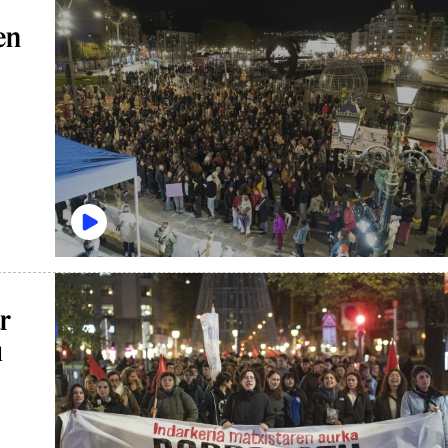
»
en
r
u