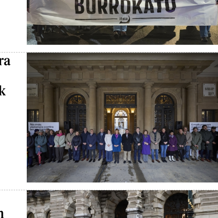
ra
ek
n