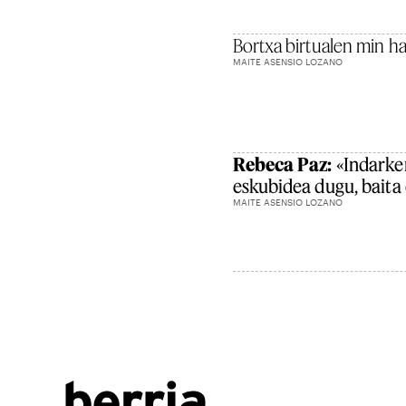
Bortxa birtualen min h
MAITE ASENSIO LOZANO
Rebeca Paz:
«Indarker
eskubidea dugu, baita 
MAITE ASENSIO LOZANO