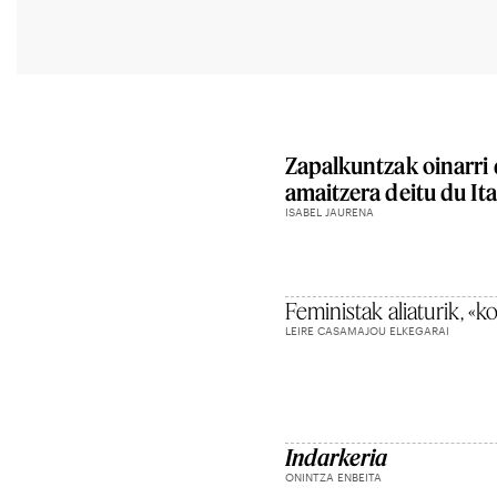
Zapalkuntzak oinarri 
amaitzera deitu du Ita
ISABEL JAURENA
Feministak aliaturik, «k
LEIRE CASAMAJOU ELKEGARAI
Indarkeria
ONINTZA ENBEITA