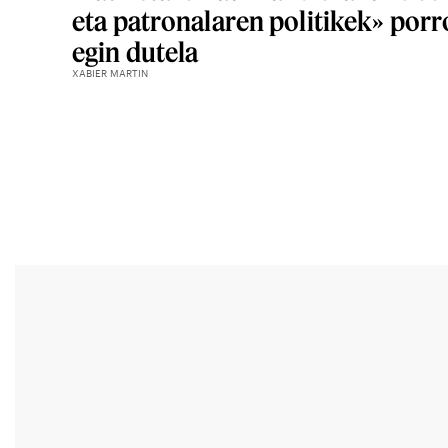
eta patronalaren politikek» porr
egin dutela
XABIER MARTIN