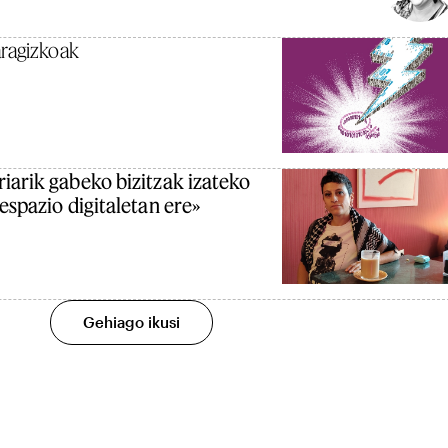
aragizkoak
iarik gabeko bizitzak izateko
espazio digitaletan ere»
Gehiago ikusi