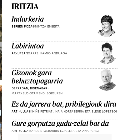
IRITZIA
Indarkeria
BERBEN POZA
ONINTZA ENBEITA
Labirintoa
ARKUPEAN
GARAZI KAMIO ANDUAGA
Gizonok gara
behaztopagarria
DERRADAN, BIDENABAR
MARTXELO OTAMENDI EGIGUREN
Ez da jarrera bat, pribilegioak dira
ARTIKULUA
EKHIÑE PETRIATI, NAIA KORTABERRIA ETA ELENE LOPETEGI
Gure gorputza gudu-zelai bat da
ARTIKULUA
MARIJE ETXEBARRIA EZPELETA ETA ANA PEREZ