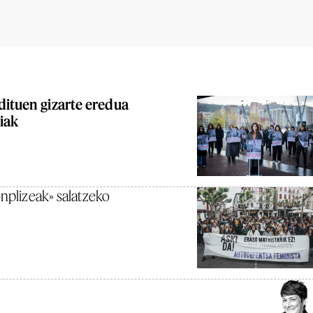
dituen gizarte eredua
iak
onplizeak» salatzeko