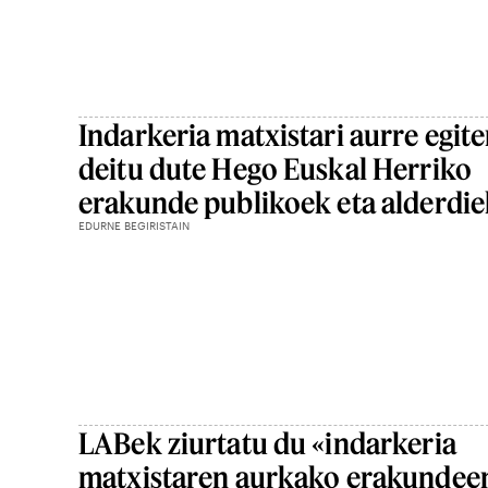
Indarkeria matxistari aurre egite
deitu dute Hego Euskal Herriko
erakunde publikoek eta alderdi
EDURNE BEGIRISTAIN
LABek ziurtatu du «indarkeria
matxistaren aurkako erakundee