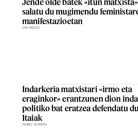
Jende olde batek «itun matxista
salatu du mugimendu feministar
manifestazioetan
ION ORZAIZ
Indarkeria matxistari «irmo eta
eraginkor» erantzunen dion inda
politiko bat eratzea defendatu d
Itaiak
ISABEL JAURENA