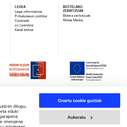
LEGEA
BESTELAKO
ZERBITZUAK
Lege informazioa
Bidera zerbitzuak
Pribatutasun politika
Midas Media
Cookieak
cc Lizentzia
Kanal etikoa
Onartu cookie guztiak
satzen ditugu,
 eta eduki
 garapena
Aukeratu
ure onespena
cy triggerean