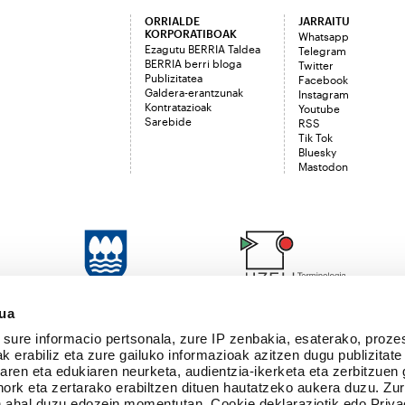
ORRIALDE
JARRAITU
KORPORATIBOAK
Whatsapp
Ezagutu BERRIA Taldea
Telegram
BERRIA berri bloga
Twitter
Publizitatea
Facebook
Galdera-erantzunak
Instagram
Kontratazioak
Youtube
Sarebide
RSS
Tik Tok
Bluesky
Mastodon
sua
sure informacio pertsonala, zure IP zenbakia, esaterako, proze
k erabiliz eta zure gailuko informazioak azitzen dugu publizitate
tearen eta edukiaren neurketa, audientzia-ikerketa eta zerbitzuen
nork eta zertarako erabiltzen dituen hautatzeko aukera duzu. Z
 ahal duzu edozein momentutan, Cookie deklaraziotik edo Priva