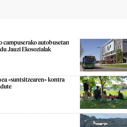
ko campuserako autobusetan
u du Jauzi Ekosozialak
ea «suntsitzearen» kontra
 dute