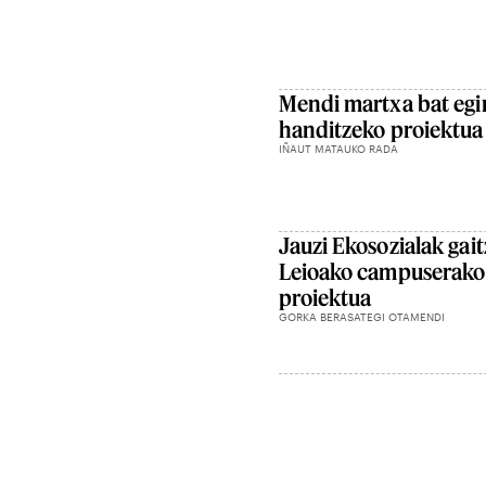
Mendi martxa bat egi
handitzeko proiektua
IÑAUT MATAUKO RADA
Jauzi Ekosozialak gai
Leioako campuserako
proiektua
GORKA BERASATEGI OTAMENDI