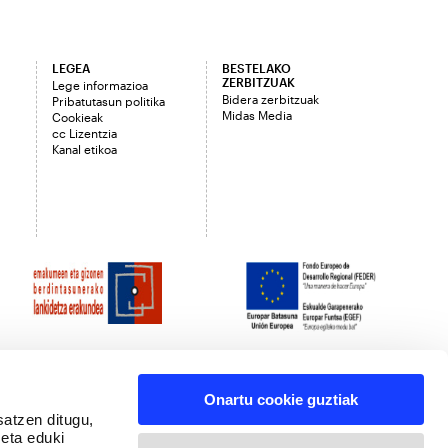
LEGEA
BESTELAKO
ZERBITZUAK
Lege informazioa
Bidera zerbitzuak
Pribatutasun politika
Midas Media
Cookieak
cc Lizentzia
Kanal etikoa
Onartu cookie guztiak
satzen ditugu,
 eta eduki