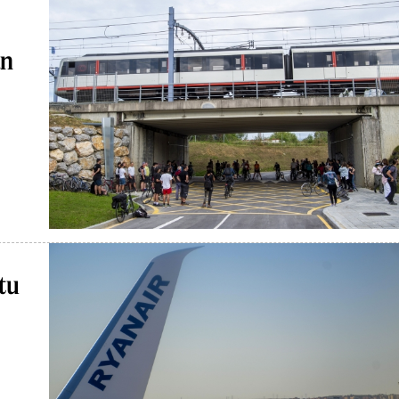
an
tu