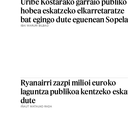
Uribe Kostarako garraio publiko
hobea eskatzeko elkarretaratze
bat egingo dute eguenean Sopel
IBAI MARURI BILBAO
Ryanairri zazpi milioi euroko
laguntza publikoa kentzeko eska
dute
IÑAUT MATAUKO RADA