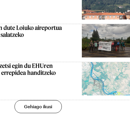
n dute Loiuko aireportua
 salatzeko
tzetsi egin du EHUren
 errepidea handitzeko
Gehiago ikusi