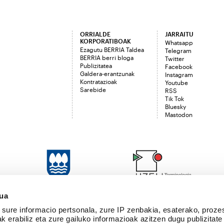
ORRIALDE
JARRAITU
KORPORATIBOAK
Whatsapp
Ezagutu BERRIA Taldea
Telegram
BERRIA berri bloga
Twitter
Publizitatea
Facebook
Galdera-erantzunak
Instagram
Kontratazioak
Youtube
Sarebide
RSS
Tik Tok
Bluesky
Mastodon
sua
sure informacio pertsonala, zure IP zenbakia, esaterako, proze
k erabiliz eta zure gailuko informazioak azitzen dugu publizitate