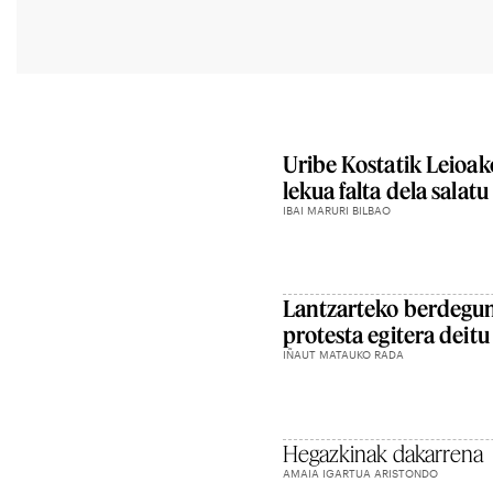
Uribe Kostatik Leioa
lekua falta dela salat
IBAI MARURI BILBAO
Lantzarteko berdegun
protesta egitera deitu
IÑAUT MATAUKO RADA
Hegazkinak dakarrena
AMAIA IGARTUA ARISTONDO