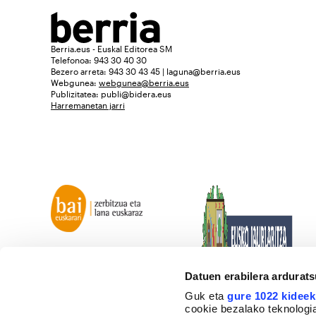
Berria.eus - Euskal Editorea SM
Telefonoa: 943 30 40 30
Bezero arreta: 943 30 43 45 | laguna@berria.eus
Webgunea:
webgunea@berria.eus
Publizitatea:
publi@bidera.eus
Harremanetan jarri
Datuen erabilera ardurat
Guk eta
gure 1022 kideek
cookie bezalako teknologia