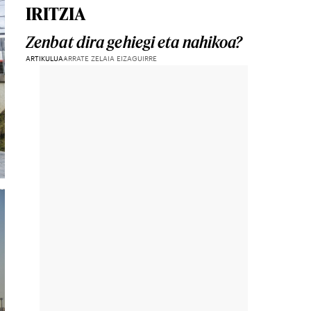
IRITZIA
Zenbat dira gehiegi eta nahikoa?
ARTIKULUA
ARRATE ZELAIA EIZAGUIRRE