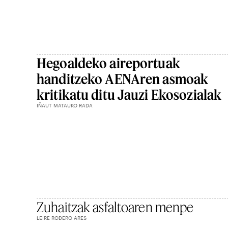
Hegoaldeko aireportuak
handitzeko AENAren asmoak
kritikatu ditu Jauzi Ekosozialak
IÑAUT MATAUKO RADA
Zuhaitzak asfaltoaren menpe
LEIRE RODERO ARES