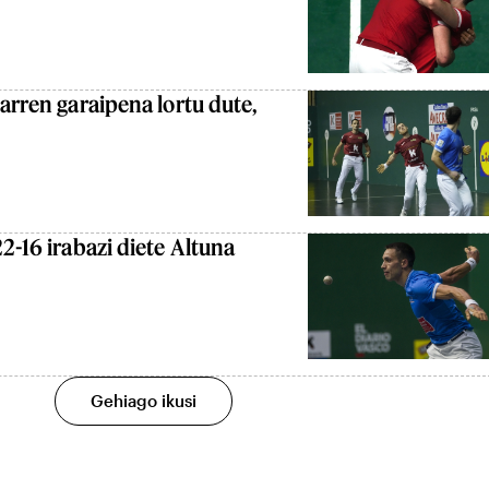
garren garaipena lortu dute,
2-16 irabazi diete Altuna
Gehiago ikusi