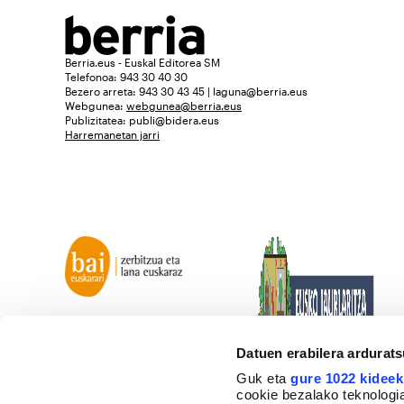
Berria.eus - Euskal Editorea SM
Telefonoa: 943 30 40 30
Bezero arreta: 943 30 43 45 | laguna@berria.eus
Webgunea:
webgunea@berria.eus
Publizitatea:
publi@bidera.eus
Harremanetan jarri
Datuen erabilera ardurat
Guk eta
gure 1022 kideek
cookie bezalako teknologia