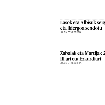
Lasok eta Albisuk sei
eta lidergoa sendotu
JULEN ETXEBERRIA
Zabalak eta Martijak 2
III.ari eta Ezkurdiari
JULEN ETXEBERRIA