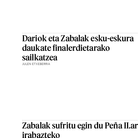
Dariok eta Zabalak esku-eskura
daukate finalerdietarako
sailkatzea
JULEN ETXEBERRIA
Zabalak sufritu egin du Peña II.ar
irabazteko