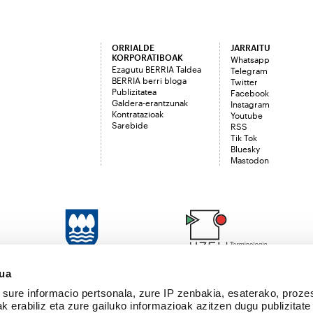
ORRIALDE
JARRAITU
KORPORATIBOAK
Whatsapp
Ezagutu BERRIA Taldea
Telegram
BERRIA berri bloga
Twitter
Publizitatea
Facebook
Galdera-erantzunak
Instagram
Kontratazioak
Youtube
Sarebide
RSS
Tik Tok
Bluesky
Mastodon
sua
sure informacio pertsonala, zure IP zenbakia, esaterako, proze
k erabiliz eta zure gailuko informazioak azitzen dugu publizitate