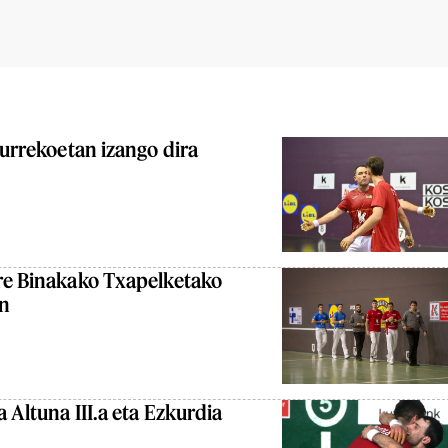
aurrekoetan izango dira
bre Binakako Txapelketako
an
 Altuna III.a eta Ezkurdia