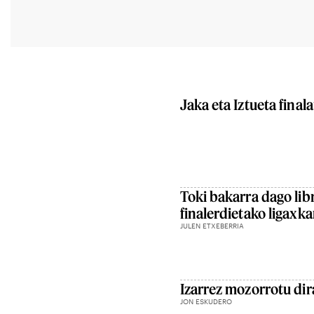
Jaka eta Iztueta final
Toki bakarra dago li
finalerdietako ligaxk
JULEN ETXEBERRIA
Izarrez mozorrotu dira
JON ESKUDERO