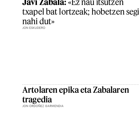
Javi Zabala:
«Ez nau itsutzen
txapel bat lortzeak; hobetzen seg
nahi dut»
JON ESKUDERO
Artolaren epika eta Zabalaren
tragedia
JON ORDOÑEZ GARMENDIA