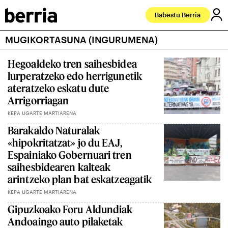
Babestu Berria
MUGIKORTASUNA (INGURUMENA)
Hegoaldeko tren saihesbidea
lurperatzeko edo herrigunetik
ateratzeko eskatu dute
Arrigorriagan
KEPA UGARTE MARTIARENA
Barakaldo Naturalak
«hipokritatzat» jo du EAJ,
Espainiako Gobernuari tren
saihesbidearen kalteak
arintzeko plan bat eskatzeagatik
KEPA UGARTE MARTIARENA
Gipuzkoako Foru Aldundiak
Andoaingo auto pilaketak