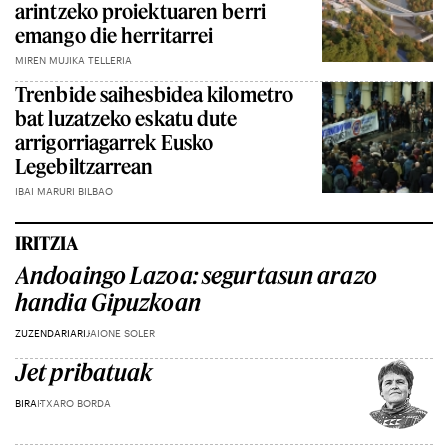
arintzeko proiektuaren berri
emango die herritarrei
MIREN MUJIKA TELLERIA
Trenbide saihesbidea kilometro
bat luzatzeko eskatu dute
arrigorriagarrek Eusko
Legebiltzarrean
IBAI MARURI BILBAO
IRITZIA
Andoaingo Lazoa: segurtasun arazo
handia Gipuzkoan
ZUZENDARIARI
JAIONE SOLER
Jet pribatuak
BIRA
ITXARO BORDA