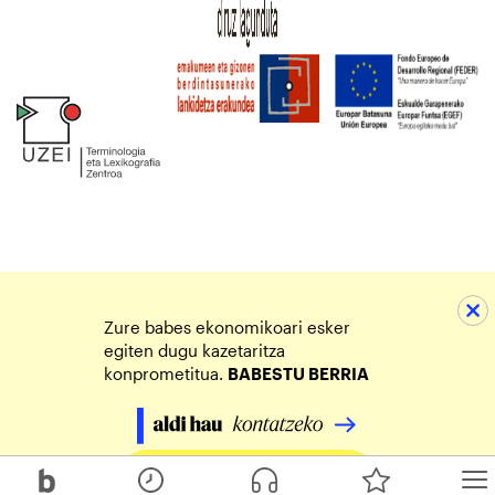
Zure babes ekonomikoari esker
egiten dugu kazetaritza
konprometitua.
BABESTU BERRIA
Egin zure ekarpena