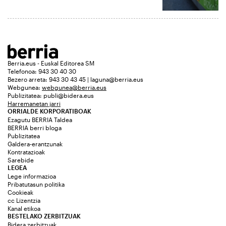
Berria.eus - Euskal Editorea SM
Telefonoa: 943 30 40 30
Bezero arreta: 943 30 43 45 | laguna@berria.eus
Webgunea:
webgunea@berria.eus
Publizitatea:
publi@bidera.eus
Harremanetan jarri
ORRIALDE KORPORATIBOAK
Ezagutu BERRIA Taldea
BERRIA berri bloga
Publizitatea
Galdera-erantzunak
Kontratazioak
Sarebide
LEGEA
Lege informazioa
Pribatutasun politika
Cookieak
cc Lizentzia
Kanal etikoa
BESTELAKO ZERBITZUAK
Bidera zerbitzuak