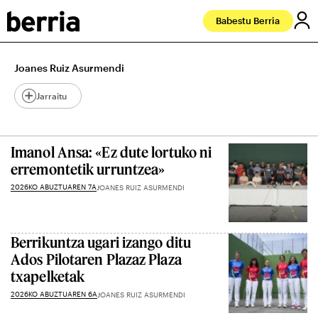
Babestu Berria
Joanes Ruiz Asurmendi
Jarraitu
Imanol Ansa: «Ez dute lortuko ni
erremontetik urruntzea»
2026KO ABUZTUAREN 7A
JOANES RUIZ ASURMENDI
Berrikuntza ugari izango ditu
Ados Pilotaren Plazaz Plaza
txapelketak
2026KO ABUZTUAREN 6A
JOANES RUIZ ASURMENDI