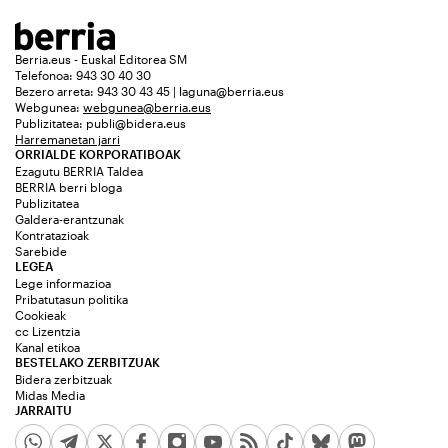
Berria.eus - Euskal Editorea SM
Telefonoa: 943 30 40 30
Bezero arreta: 943 30 43 45 | laguna@berria.eus
Webgunea:
webgunea@berria.eus
Publizitatea:
publi@bidera.eus
Harremanetan jarri
ORRIALDE KORPORATIBOAK
Ezagutu BERRIA Taldea
BERRIA berri bloga
Publizitatea
Galdera-erantzunak
Kontratazioak
Sarebide
LEGEA
Lege informazioa
Pribatutasun politika
Cookieak
cc Lizentzia
Kanal etikoa
BESTELAKO ZERBITZUAK
Bidera zerbitzuak
Midas Media
JARRAITU