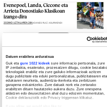
Evenepoel, Landa, Ciccone eta
Arrieta Donostiako Klasikoan
izango dira
2026KO UZTAILAREN 28A
JOANES RUIZ ASURMENDI
Gehiago ikusi
Datuen erabilera arduratsua
Guk eta
gure 1022 kideek
sure informacio pertsonala, zure
IP zenbakia, esaterako, prozesatzen ditugu, cookie bezalak
teknologiak erabiliz eta zure gailuko informazioak azitzen
dugu publizitate eta eduki pertsonalizatua, publizitatearen eta
edukiaren neurketa, audientzia-ikerketa eta zerbitzuen
garapena eskaintzeko. Zure datuak nork eta zertarako
erabiltzen dituen hautatzeko aukera duzu. Zure onespena
aldatzen edo deuseztatzen ahal duzu edozein momentutan,
Cookie deklaraziotik edo Privacy triggerean klikatuz.
If you allow, we would also like to: