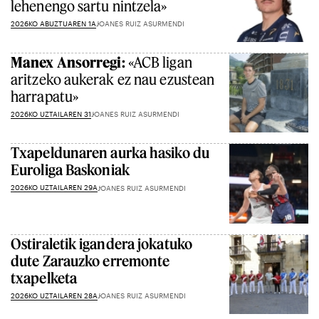
lehenengo sartu nintzela»
2026KO ABUZTUAREN 1A
JOANES RUIZ ASURMENDI
Manex Ansorregi:
«ACB ligan
aritzeko aukerak ez nau ezustean
harrapatu»
2026KO UZTAILAREN 31
JOANES RUIZ ASURMENDI
Txapeldunaren aurka hasiko du
Euroliga Baskoniak
2026KO UZTAILAREN 29A
JOANES RUIZ ASURMENDI
Ostiraletik igandera jokatuko
dute Zarauzko erremonte
txapelketa
2026KO UZTAILAREN 28A
JOANES RUIZ ASURMENDI