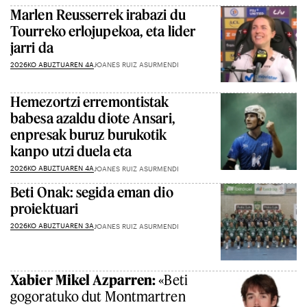
Marlen Reusserrek irabazi du
Tourreko erlojupekoa, eta lider
jarri da
2026KO ABUZTUAREN 4A
JOANES RUIZ ASURMENDI
Hemezortzi erremontistak
babesa azaldu diote Ansari,
enpresak buruz burukotik
kanpo utzi duela eta
2026KO ABUZTUAREN 4A
JOANES RUIZ ASURMENDI
Beti Onak: segida eman dio
proiektuari
2026KO ABUZTUAREN 3A
JOANES RUIZ ASURMENDI
Xabier Mikel Azparren:
«Beti
gogoratuko dut Montmartren