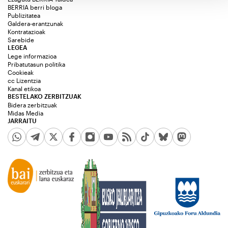
BERRIA berri bloga
Publizitatea
Galdera-erantzunak
Kontratazioak
Sarebide
LEGEA
Lege informazioa
Pribatutasun politika
Cookieak
cc Lizentzia
Kanal etikoa
BESTELAKO ZERBITZUAK
Bidera zerbitzuak
Midas Media
JARRAITU