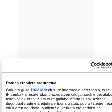
Datuen erabilera arduratsua
Guk eta
gure 1022 kideek
sure informacio pertsonala, zure
IP zenbakia, esaterako, prozesatzen ditugu, cookie bezalak
teknologiak erabiliz eta zure gailuko informazioak azitzen
dugu publizitate eta eduki pertsonalizatua, publizitatearen eta
edukiaren neurketa, audientzia-ikerketa eta zerbitzuen