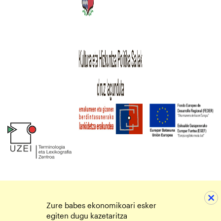
Zure babes ekonomikoari esker
egiten dugu kazetaritza