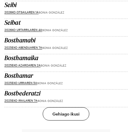
Seibi
2026KO OTSAILAREN 1A
SONIA GONZÁLEZ
Seibat
2026KO URTARRILAREN 4A
SONIA GONZÁLEZ
Bosthamabi
2025EKO ABENDUAREN 7A
SONIA GONZÁLEZ
Bosthamaika
2025EKO AZAROAREN 2A
SONIA GONZÁLEZ
Bosthamar
2025EKO URRIAREN 5A
SONIA GONZÁLEZ
Bostbederatzi
2025EKO IRAILAREN 7A
SONIA GONZÁLEZ
Gehiago ikusi