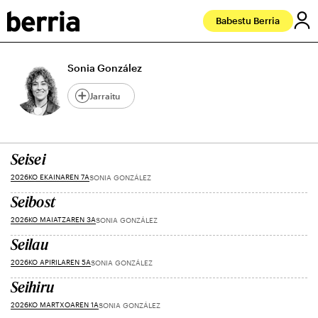
Babestu Berria
Sonia González
Jarraitu
Seisei
2026KO EKAINAREN 7A
SONIA GONZÁLEZ
Seibost
2026KO MAIATZAREN 3A
SONIA GONZÁLEZ
Seilau
2026KO APIRILAREN 5A
SONIA GONZÁLEZ
Seihiru
2026KO MARTXOAREN 1A
SONIA GONZÁLEZ