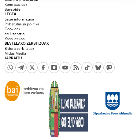
Kontratazioak
Sarebide
LEGEA
Lege informazioa
Pribatutasun politika
Cookieak
cc Lizentzia
Kanal etikoa
BESTELAKO ZERBITZUAK
Bidera zerbitzuak
Midas Media
JARRAITU