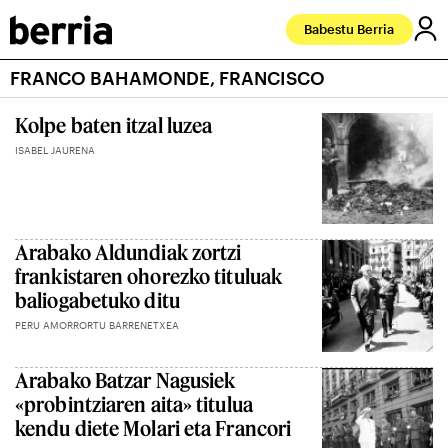
Babestu Berria
FRANCO BAHAMONDE, FRANCISCO
Kolpe baten itzal luzea
ISABEL JAURENA
Arabako Aldundiak zortzi
frankistaren ohorezko tituluak
baliogabetuko ditu
PERU AMORRORTU BARRENETXEA
Arabako Batzar Nagusiek
«probintziaren aita» titulua
kendu diete Molari eta Francori