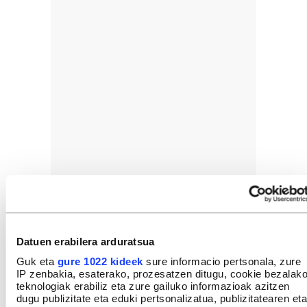
Datuen erabilera arduratsua
Guk eta
gure 1022 kideek
sure informacio pertsonala, zure
IP zenbakia, esaterako, prozesatzen ditugu, cookie bezalak
teknologiak erabiliz eta zure gailuko informazioak azitzen
dugu publizitate eta eduki pertsonalizatua, publizitatearen eta