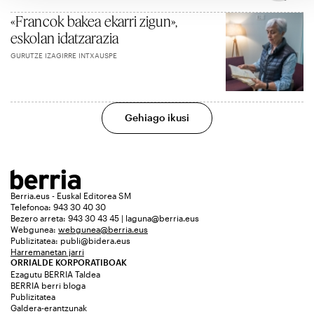
«Francok bakea ekarri zigun»,
eskolan idatzarazia
GURUTZE IZAGIRRE INTXAUSPE
Gehiago ikusi
Berria.eus - Euskal Editorea SM
Telefonoa: 943 30 40 30
Bezero arreta: 943 30 43 45 | laguna@berria.eus
Webgunea:
webgunea@berria.eus
Publizitatea:
publi@bidera.eus
Harremanetan jarri
ORRIALDE KORPORATIBOAK
Ezagutu BERRIA Taldea
BERRIA berri bloga
Publizitatea
Galdera-erantzunak