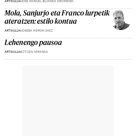
ARTIKULUA
JOSE MANUEL BUJANDA ARIZMENDI
Mola, Sanjurjo eta Franco lurpetik
ateratzen: estilo kontua
ARTIKULUA
JOSEBA ASIRON SAEZ
Lehenengo pausoa
ARTIKULUA
EZTIZEN MIRANDA