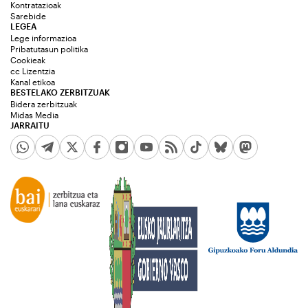
Kontratazioak
Sarebide
LEGEA
Lege informazioa
Pribatutasun politika
Cookieak
cc Lizentzia
Kanal etikoa
BESTELAKO ZERBITZUAK
Bidera zerbitzuak
Midas Media
JARRAITU