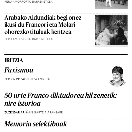
PERU AMORRORTU BARRENETXEA
Arabako Aldundiak begi onez
ikusi du Francori eta Molari
ohorezko tituluak kentzea
PERU AMORRORTU BARRENETXEA
IRITZIA
Faxismoa
BERBEN POZA
ONINTZA ENBEITA
50 urte Franco diktadorea hil zenetik:
nire istorioa
ZUZENDARIARI
IÑAKI GARTZIA ARANBARRI
Memoria selektiboak