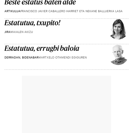
Beste estatus baten alde
ARTIKULUA
FRANCISCO JAVIER CABALLERO HARRIET ETA NEKANE BALLUERKA LASA
Estatutua, txupito!
JIRA
MAIALEN AKIZU
Estatutua, errugbi baloia
DERRADAN, BIDENABAR
MARTXELO OTAMENDI EGIGUREN