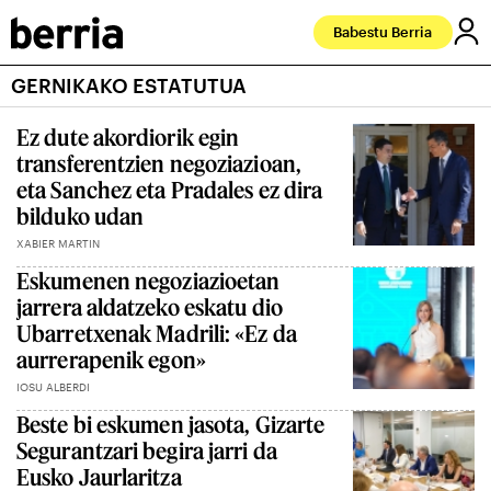
Babestu Berria
GERNIKAKO ESTATUTUA
Ez dute akordiorik egin
transferentzien negoziazioan,
eta Sanchez eta Pradales ez dira
bilduko udan
XABIER MARTIN
Eskumenen negoziazioetan
jarrera aldatzeko eskatu dio
Ubarretxenak Madrili: «Ez da
aurrerapenik egon»
IOSU ALBERDI
Beste bi eskumen jasota, Gizarte
Segurantzari begira jarri da
Eusko Jaurlaritza