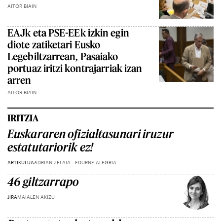
AITOR BIAIN
EAJk eta PSE-EEk izkin egin
diote zatiketari Eusko
Legebiltzarrean, Pasaiako
portuaz iritzi kontrajarriak izan
arren
AITOR BIAIN
IRITZIA
Euskararen ofizialtasunari iruzur
estatutariorik ez!
ARTIKULUA
ADRIAN ZELAIA - EDURNE ALEGRIA
46 giltzarrapo
JIRA
MAIALEN AKIZU