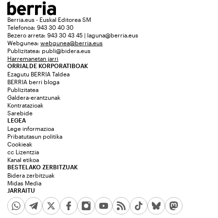
Berria.eus - Euskal Editorea SM
Telefonoa: 943 30 40 30
Bezero arreta: 943 30 43 45 | laguna@berria.eus
Webgunea:
webgunea@berria.eus
Publizitatea:
publi@bidera.eus
Harremanetan jarri
ORRIALDE KORPORATIBOAK
Ezagutu BERRIA Taldea
BERRIA berri bloga
Publizitatea
Galdera-erantzunak
Kontratazioak
Sarebide
LEGEA
Lege informazioa
Pribatutasun politika
Cookieak
cc Lizentzia
Kanal etikoa
BESTELAKO ZERBITZUAK
Bidera zerbitzuak
Midas Media
JARRAITU