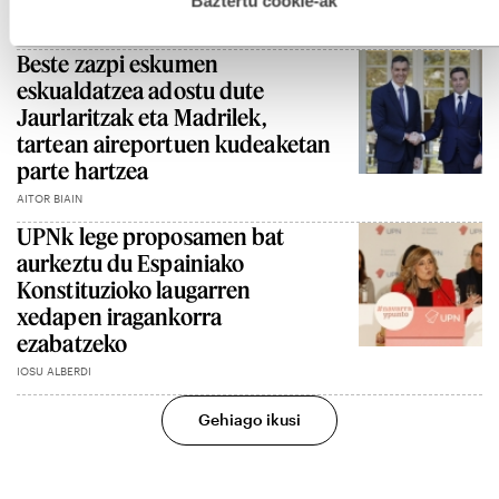
Baztertu cookie-ak
IOSU ALBERDI
Beste zazpi eskumen
eskualdatzea adostu dute
Jaurlaritzak eta Madrilek,
tartean aireportuen kudeaketan
parte hartzea
AITOR BIAIN
UPNk lege proposamen bat
aurkeztu du Espainiako
Konstituzioko laugarren
xedapen iragankorra
ezabatzeko
IOSU ALBERDI
Gehiago ikusi