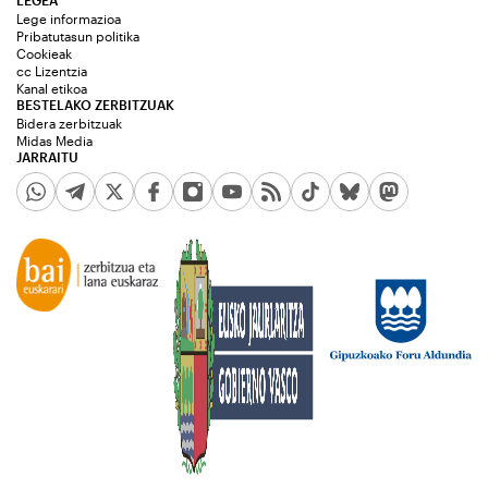
LEGEA
Lege informazioa
Pribatutasun politika
Cookieak
cc Lizentzia
Kanal etikoa
BESTELAKO ZERBITZUAK
Bidera zerbitzuak
Midas Media
JARRAITU