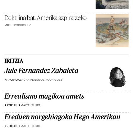
Doktrina bat, Amerika azpiratzeko
MIKEL RODRIGUEZ
IRITZIA
Jule Fernandez Zabaleta
NAFARROA
LAURA PENAGOS RODRIGUEZ
Errealismo magikoa amets
ARTIKULUA
MAITE ITURRE
Ereduen norgehiagoka Hego Amerikan
ARTIKULUA
MAITE ITURRE