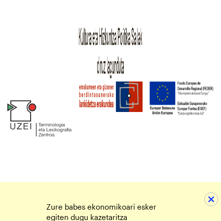
Zure babes ekonomikoari esker
egiten dugu kazetaritza