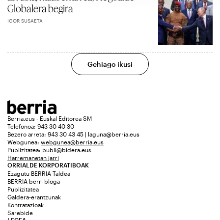
Globalera begira
IGOR SUSAETA
Gehiago ikusi
Berria.eus - Euskal Editorea SM
Telefonoa: 943 30 40 30
Bezero arreta: 943 30 43 45 | laguna@berria.eus
Webgunea:
webgunea@berria.eus
Publizitatea:
publi@bidera.eus
Harremanetan jarri
ORRIALDE KORPORATIBOAK
Ezagutu BERRIA Taldea
BERRIA berri bloga
Publizitatea
Galdera-erantzunak
Kontratazioak
Sarebide