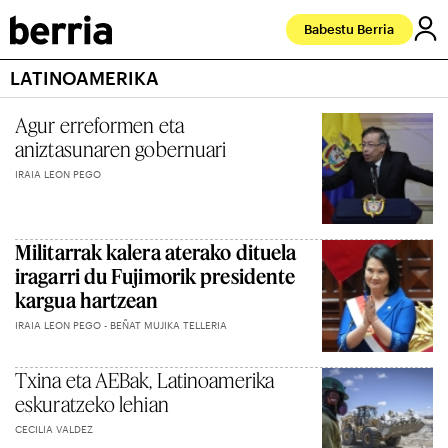
Babestu Berria
LATINOAMERIKA
Agur erreformen eta
aniztasunaren gobernuari
IRAIA LEON PEGO
Militarrak kalera aterako dituela
iragarri du Fujimorik presidente
kargua hartzean
IRAIA LEON PEGO - BEÑAT MUJIKA TELLERIA
Txina eta AEBak, Latinoamerika
eskuratzeko lehian
CECILIA VALDEZ