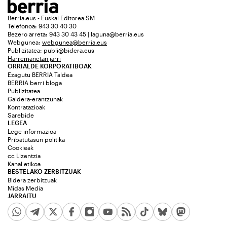
Berria.eus - Euskal Editorea SM
Telefonoa: 943 30 40 30
Bezero arreta: 943 30 43 45 | laguna@berria.eus
Webgunea:
webgunea@berria.eus
Publizitatea:
publi@bidera.eus
Harremanetan jarri
ORRIALDE KORPORATIBOAK
Ezagutu BERRIA Taldea
BERRIA berri bloga
Publizitatea
Galdera-erantzunak
Kontratazioak
Sarebide
LEGEA
Lege informazioa
Pribatutasun politika
Cookieak
cc Lizentzia
Kanal etikoa
BESTELAKO ZERBITZUAK
Bidera zerbitzuak
Midas Media
JARRAITU