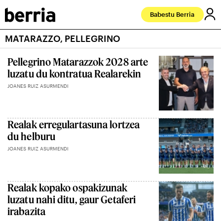
Babestu Berria
MATARAZZO, PELLEGRINO
Pellegrino Matarazzok 2028 arte
luzatu du kontratua Realarekin
JOANES RUIZ ASURMENDI
Realak erregulartasuna lortzea
du helburu
JOANES RUIZ ASURMENDI
Realak kopako ospakizunak
luzatu nahi ditu, gaur Getaferi
irabazita