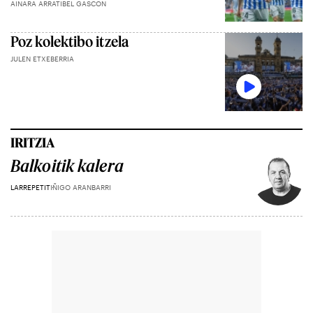
AINARA ARRATIBEL GASCON
Poz kolektibo itzela
JULEN ETXEBERRIA
IRITZIA
Balkoitik kalera
LARREPETIT
IÑIGO ARANBARRI