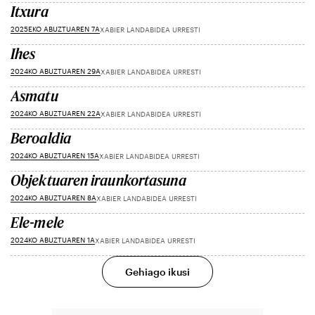
Itxura
2025EKO ABUZTUAREN 7A
XABIER LANDABIDEA URRESTI
Ihes
2024KO ABUZTUAREN 29A
XABIER LANDABIDEA URRESTI
Asmatu
2024KO ABUZTUAREN 22A
XABIER LANDABIDEA URRESTI
Beroaldia
2024KO ABUZTUAREN 15A
XABIER LANDABIDEA URRESTI
Objektuaren iraunkortasuna
2024KO ABUZTUAREN 8A
XABIER LANDABIDEA URRESTI
Ele-mele
2024KO ABUZTUAREN 1A
XABIER LANDABIDEA URRESTI
Gehiago ikusi