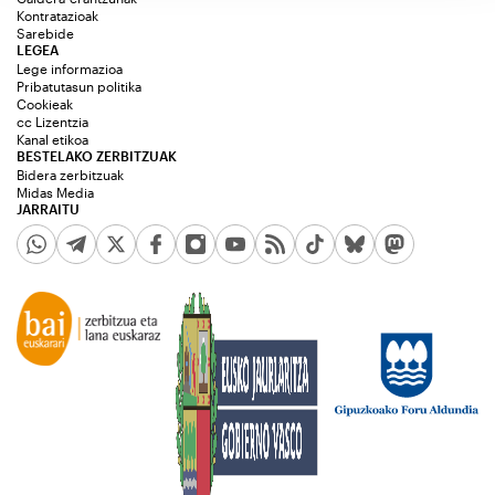
Kontratazioak
Sarebide
LEGEA
Lege informazioa
Pribatutasun politika
Cookieak
cc Lizentzia
Kanal etikoa
BESTELAKO ZERBITZUAK
Bidera zerbitzuak
Midas Media
JARRAITU