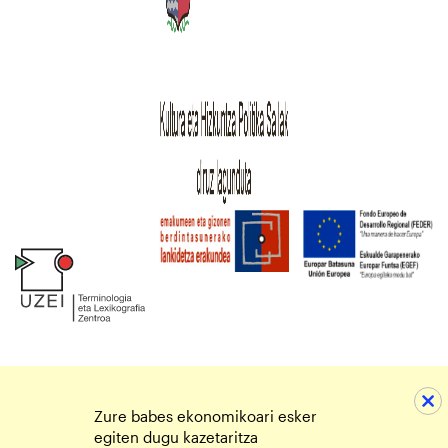
Zure babes ekonomikoari esker
egiten dugu kazetaritza