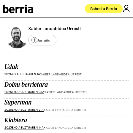
Babestu Berria
Xabier Landabidea Urresti
Jarraitu
Udak
2026KO ABUZTUAREN 1A
XABIER LANDABIDEA URRESTI
Doinu berrietara
2025EKO ABUZTUAREN 28A
XABIER LANDABIDEA URRESTI
Superman
2025EKO ABUZTUAREN 21A
XABIER LANDABIDEA URRESTI
Klabiera
2025EKO ABUZTUAREN 14A
XABIER LANDABIDEA URRESTI