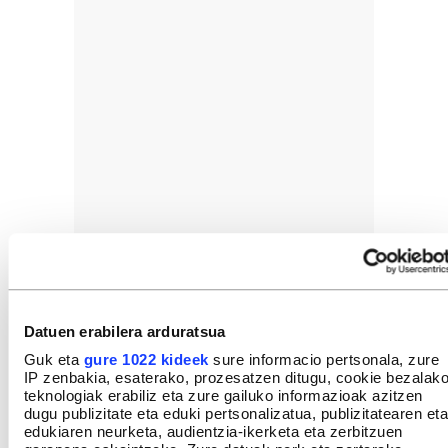
Datuen erabilera arduratsua
Guk eta
gure 1022 kideek
sure informacio pertsonala, zure
IP zenbakia, esaterako, prozesatzen ditugu, cookie bezalak
teknologiak erabiliz eta zure gailuko informazioak azitzen
dugu publizitate eta eduki pertsonalizatua, publizitatearen eta
edukiaren neurketa, audientzia-ikerketa eta zerbitzuen