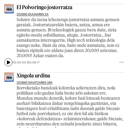
El Polvoringo jostorratza
2026KO EKAINAREN 2A
Solutre du izena lehenengo jostorratza asmatu genuen
garaiak. Jostorratzarekin batera, antza, amua ere
asmatu genuen. Bi teknologiek gauza bera dute, zizta
egiteko modu sofistikatua, alegia. Jostorratza...bai
asmakuntza interesgarria. High tech teknologia dela
esango nuke. Hain da ona, hain ondo asmatuta, non ez
baiten zipitzik ere aldatu joan diren 20.000 urteotan.
20.000! Azkar esaten da.
00:00:00
00:06:17
Xingola urdina
2026KO MAIATZAREN 26A
Borroketako bandoak koloreka adierazten dira, nola
politikan edo gudan hala beste arlo askotan ere.
Mundua mundu denetik, kolore bati lotzeak bestearen
aurkari bilakatzea dakar norgehiagoka guztietan, eta
baieztapen hori erlatibizatu nahi duenak galde biezaie
futbol zale porrokatuei, ez ote den hil ala bizikoa
«koloreak defendatzea» zelairatzerakoan; galde biezaie,
zein neurritaraino den zeinahi jendarte zinez bitarra,