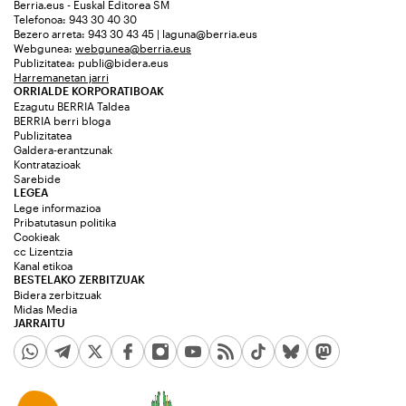
Berria.eus - Euskal Editorea SM
Telefonoa: 943 30 40 30
Bezero arreta: 943 30 43 45 | laguna@berria.eus
Webgunea:
webgunea@berria.eus
Publizitatea:
publi@bidera.eus
Harremanetan jarri
ORRIALDE KORPORATIBOAK
Ezagutu BERRIA Taldea
BERRIA berri bloga
Publizitatea
Galdera-erantzunak
Kontratazioak
Sarebide
LEGEA
Lege informazioa
Pribatutasun politika
Cookieak
cc Lizentzia
Kanal etikoa
BESTELAKO ZERBITZUAK
Bidera zerbitzuak
Midas Media
JARRAITU