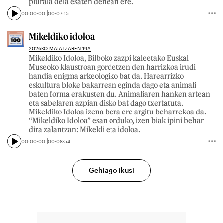
plurala dela esaten denean ere.
00:00:00
00:07:15
Mikeldiko idoloa
2026KO MAIATZAREN 19A
Mikeldiko Idoloa, Bilboko zazpi kaleetako Euskal
Museoko klaustroan gordetzen den harrizkoa irudi
handia enigma arkeologiko bat da. Harearrizko
eskultura bloke bakarrean eginda dago eta animali
baten forma erakusten du. Animaliaren hanken artean
eta sabelaren azpian disko bat dago txertatuta.
Mikeldiko Idoloa izena bera ere argitu beharrekoa da.
“Mikeldiko Idoloa” esan orduko, izen biak ipini behar
dira zalantzan: Mikeldi eta idoloa.
00:00:00
00:08:54
Gehiago ikusi