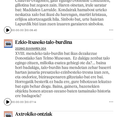
Chauvin-Dragonen, gaur egungo Donibane Lohizunen,
gillotina bat zegoen zain. Haren oinetan, irule saratar
bat: Maddalen Larralde. Kondairak hamabost urteko
neskatxa xalo bat ikusi du harengan, martiri kristaua,
erlijioa aitortzeagatik hila. Sinbolo bat, urte haietan
Lapurdik bizi izan zuen izuaren garaiaren sinboloa.
00:00:00
00:08:40
Ezkio-Itsasoko talo-burdina
2026KO EKAINAREN 30A
XVIII. mendeko talo-burdin bat ikus dezakezue
Donostiako San Telmo Museoan. Ez dakigu zenbat talo
egingo zituen, milioika esatea gehiegi ote da?... baina
hori badakigu, talo-burdin hau mendetan zehar baserri
hartan janaria presatzeko ezinbesteko tresna izan zen,
eta ondorioz, biziraupenaren giltzetako bat ere bai.
Horregatik besterik ez bada ere, gure bihotzean lekutxo
bat egin behar diogu. Baina, gainera, bazenekien
objektu honen atzean ozeano baten tamainako historia
ere badagoela?
00:00:00
00:07:14
Axtrokiko ontziak