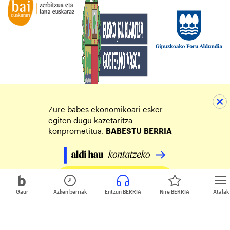
Zure babes ekonomikoari esker
egiten dugu kazetaritza
konprometitua.
BABESTU
BERRIA
Egin zure ekarpena
Gaur
Azken berriak
Entzun BERRIA
Nire BERRIA
Atalak