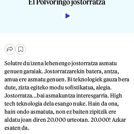
El Polvoringo jostorratza
Solutre du izena lehenengo jostorratza asmatu
genuen garaiak. Jostorratzarekin batera, antza,
amua ere asmatu genuen. Bi teknologiek gauza bera
dute, zizta egiteko modu sofistikatua, alegia.
Jostorratza...bai asmakuntza interesgarria. High
tech teknologia dela esango nuke. Hain da ona,
hain ondo asmatuta, non ez baiten zipitzik ere
aldatu joan diren 20.000 urteotan. 20.000! Azkar
esaten da.