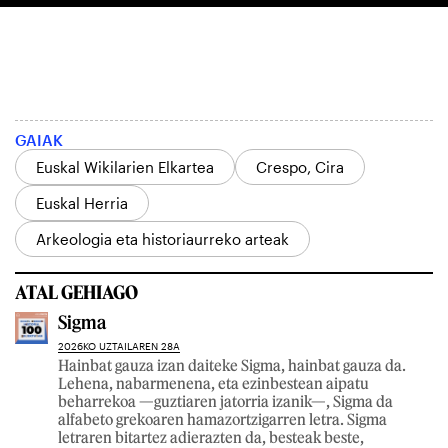
GAIAK
Euskal Wikilarien Elkartea
Crespo, Cira
Euskal Herria
Arkeologia eta historiaurreko arteak
ATAL GEHIAGO
Sigma
2026KO UZTAILAREN 28A
Hainbat gauza izan daiteke Sigma, hainbat gauza da.
Lehena, nabarmenena, eta ezinbestean aipatu
beharrekoa —guztiaren jatorria izanik—, Sigma da
alfabeto grekoaren hamazortzigarren letra. Sigma
letraren bitartez adierazten da, besteak beste,