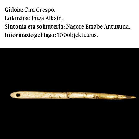
Gidoia:
Cira Crespo.
Lokuzioa:
Intza Alkain.
Sintonia eta soinuteria:
Nagore Etxabe Antuxuna.
Informazio gehiago:
100objektu.eus.