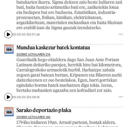
batukarien ikurra. Sigma deitzen zaio heste lodiaren zati
bati, baita funtzio aritmetiko bati ere, zatiketekin lotua
eta hedapen bat ere baduena. Estatistikan, industria-
prozesuetan, fisikan, kimikan, elektrizitatean,
argazkilaritzan, materialen mekanikan eta baita fikzioan
ere erabili izan da Sigma gauzak izendatzeko.
00:00:00
00:07:48
Mundua kaskezur batek kontatua
2026KO UZTAILAREN 21A
Guardiatik hego-ekialdera dago San Juan Ante Portam
Latinam deituriko parajea, herritik hiru bat kilometrora,
Carralogroñoko urmaeletik hurbil. Harkaizpe zabala
zegoen garai batean bertan, Kripanen eta Bilarren aurki
daitezkeenen ez oso bestelakoa. Egun, harri gorrixkaz
egindako horma batek markatzen digu tokia. Izena,
bertako mahastien ugazaba zen kofradiari zor zaio.
00:00:00
00:08:18
Sarako deportazio plaka
2026KO UZTAILAREN 14A
1794ko irailaren 19an. Arrasti partean, bostak aldera.