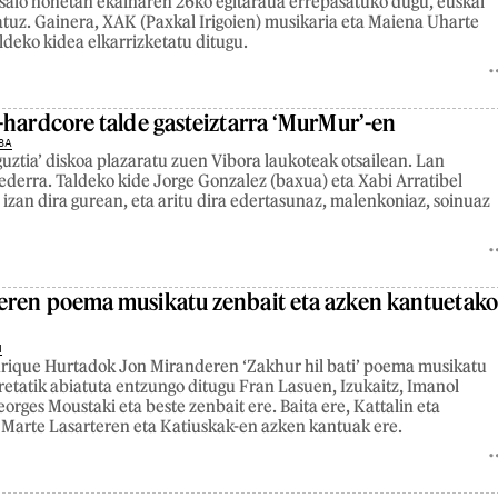
saio honetan ekainaren 26ko egitaraua errepasatuko dugu, euskal
atuz. Gainera, XAK (Paxkal Irigoien) musikaria eta Maiena Uharte
ldeko kidea elkarrizketatu ditugu.
-hardcore talde gasteiztarra ‘MurMur’-en
8A
guztia’ diskoa plazaratu zuen Vibora laukoteak otsailean. Lan
 ederra. Taldeko kide Jorge Gonzalez (baxua) eta Xabi Arratibel
) izan dira gurean, eta aritu dira edertasunaz, malenkoniaz, soinuaz
ren poema musikatu zenbait eta azken kantuetako
1
nrique Hurtadok Jon Miranderen ‘Zakhur hil bati’ poema musikatu
retatik abiatuta entzungo ditugu Fran Lasuen, Izukaitz, Imanol
orges Moustaki eta beste zenbait ere. Baita ere, Kattalin eta
Marte Lasarteren eta Katiuskak-en azken kantuak ere.