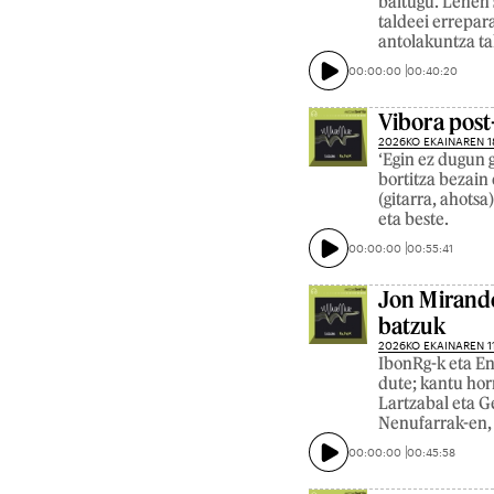
baitugu. Lehen 
taldeei errepar
antolakuntza ta
00:00:00
00:40:20
Vibora post
2026KO EKAINAREN 1
‘Egin ez dugun 
bortitza bezain
(gitarra, ahotsa
eta beste.
00:00:00
00:55:41
Jon Mirande
batzuk
2026KO EKAINAREN 1
IbonRg-k eta E
dute; kantu hor
Lartzabal eta Ge
Nenufarrak-en, 
00:00:00
00:45:58