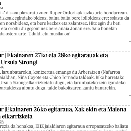
a
2A
rik’ diskoa plazaratu zuen Ruper Ordorikak iazko urte hondarrean.
diskoak egindako bideaz, baina baita bere ibilbideaz ere; solastu da
n norabideaz, eta bere kezkez eta zalantzez. Hitz egin du beti
 eta oroitu du gogominez bere anaia Jonan ere. Saio honekin
da ostera arte. Udaldi eta musika on!
| Ekainaren 27ko eta 28ko egitarauak eta
 Ursula Strongi
24A
, larunbatarekin, kontzertua emango du Arberatzen (Nafarroa
aialdian, Niña Coyote eta Chico Tornado taldeak. Biko horretako
e Ursula Strong elkarrizketatu dugu, eta larunbateko zein igandeko
partaidetza aipatu dugu, talde bakoitzaren kantu banarekin.
|Ekainaren 26ko egitaraua, Xak ekin eta Maiena
 elkarrizketa
23A
ezia da honakoa, EHZ jaialdiaren egitaraua errepasatzeko baliatu