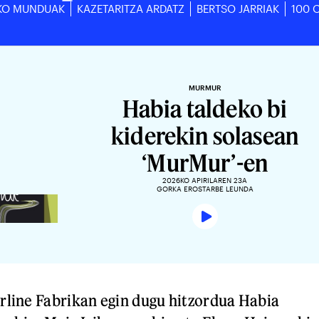
KO MUNDUAK
KAZETARITZA ARDATZ
BERTSO JARRIAK
100 
MURMUR
Habia taldeko bi
kiderekin solasean
‘MurMur’-en
2026KO APIRILAREN 23A
GORKA EROSTARBE LEUNDA
line Fabrikan egin dugu hitzordua Habia