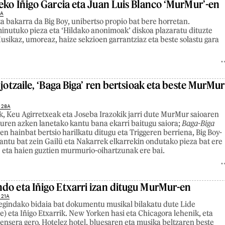
deko Iñigo Garcia eta Juan Luis Blanco ‘MurMur’-en
4A
ta bakarra da Big Boy, unibertso propio bat bere horretan.
minutuko pieza eta ‘Hildako anonimoak’ diskoa plazaratu dituzte
usikaz, umoreaz, haize sekzioen garrantziaz eta beste solastu gara
 jotzaile, ‘Baga Biga’ ren bertsioak eta beste MurMur
 28A
k, Keu Agirretxeak eta Joseba Irazokik jarri dute MurMur saioaren
uren azken lanetako kantu bana ekarri baitugu saiora;
Baga-Biga
en hainbat bertsio harilkatu ditugu eta Triggeren berriena, Big Boy-
kantu bat zein Gailü eta Nakarrek elkarrekin ondutako pieza bat ere
eta haien guztien murmurio-oihartzunak ere bai.
do eta Iñigo Etxarri izan ditugu MurMur-en
 21A
egindako bidaia bat dokumentu musikal bilakatu dute Lide
) eta Iñigo Etxarrik. New Yorken hasi eta Chicagora lehenik, eta
nsera gero. Hotelez hotel, bluesaren eta musika beltzaren beste