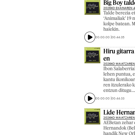
Big Boy tal
2026KO EKAINAREN 
Talde berezia e
‘Animaliak’ 19 
kolpe batean. M
haiekin.
00:00:00
00:44:35
Hiru gitarra
en
2026KO MAIATZAREN
Ibon Salaberria
lehen puntua, e
kantu ikonikoar
ren itzulerako 
entzun ditugu… 
00:00:00
00:44:33
Lide Hernan
2026KO MAIATZAREN
AEBetan zehar 
Hernandok (Bele
handik New Orle