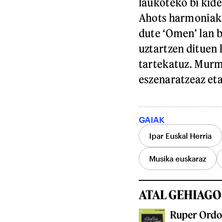
laukoteko bi kide
Ahots harmoniak 
dute ‘Omen’ lan b
uztartzen dituen 
tartekatuz. Murmu
eszenaratzeaz eta
GAIAK
Ipar Euskal Herria
Musika euskaraz
ATAL GEHIAGO
Ruper Ordor