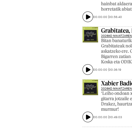
hainbat aldaera
horretatik abiat
00:00:00
00:56:40
Grabitatea,
2026KO MAIATZAREN
Bitan banaturik
Grabitateak nol
askatzeko ere. 
Bigarren zatian 
Koska eta ODIK,
00:00:00
00:36:19
Xabier Badi
2026KO MAIATZAREN
‘Leiho ondoan x
gitarra jotzaile 
Drakez, haurtza
murmur!
00:00:00
00:49:03