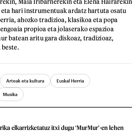
rekin, Maia Iribarnerekin eta Elena Hairarekin
eta hari instrumentuak ardatz hartuta osatu
erria, ahozko tradizioa, klasikoa eta popa
lengoaia propioa eta jolaserako espazioa
r batean aritu gara diskoaz, tradizioaz,
 beste.
Arteak eta kultura
Euskal Herria
Musika
ika elkarrizketatuz itxi dugu ‘MurMur’-en lehen