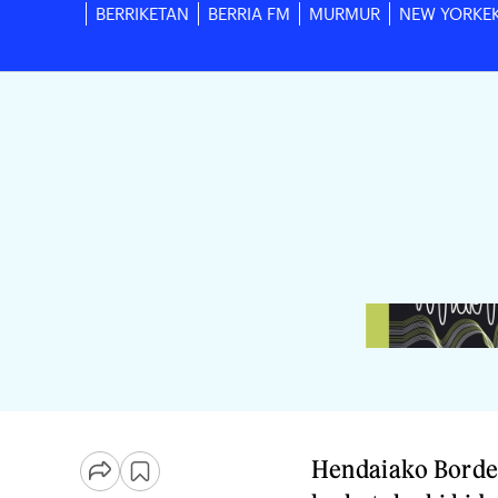
BERRIKETAN
BERRIA FM
MURMUR
NEW YORKE
Hendaiako Border