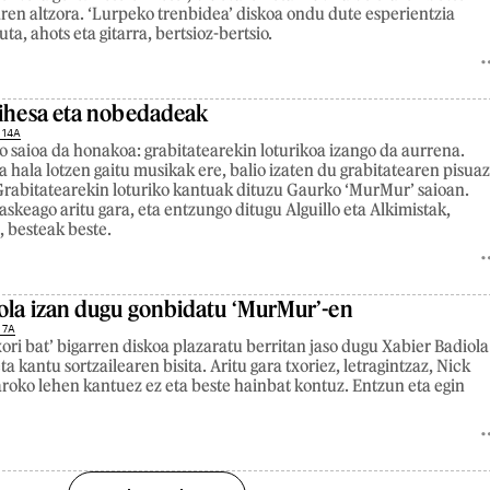
ren altzora. ‘Lurpeko trenbidea’ diskoa ondu dute esperientzia
uta, ahots eta gitarra, bertsioz-bertsio.
 ihesa eta nobedadeak
 14A
o saioa da honakoa: grabitatearekin loturikoa izango da aurrena.
a hala lotzen gaitu musikak ere, balio izaten du grabitatearen pisua
Grabitatearekin loturiko kantuak dituzu Gaurko ‘MurMur’ saioan.
askeago aritu gara, eta entzungo ditugu Alguillo eta Alkimistak,
 besteak beste.
ola izan dugu gonbidatu ‘MurMur’-en
 7A
ori bat’ bigarren diskoa plazaratu berritan jaso dugu Xabier Badiola
eta kantu sortzailearen bisita. Aritu gara txoriez, letragintzaz, Nick
roko lehen kantuez ez eta beste hainbat kontuz. Entzun eta egin