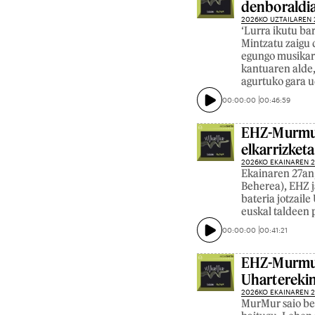
denboraldi
2026KO UZTAILAREN 
‘Lurra ikutu ba
Mintzatu zaigu 
egungo musikare
kantuaren alde,
agurtuko gara u
00:00:00
00:46:59
EHZ-Murmur 
elkarrizketa
2026KO EKAINAREN 
Ekainaren 27an
Beherea), EHZ j
bateria jotzail
euskal taldeen 
00:00:00
00:41:21
EHZ-Murmur 
Uharterekin
2026KO EKAINAREN 
MurMur saio ber