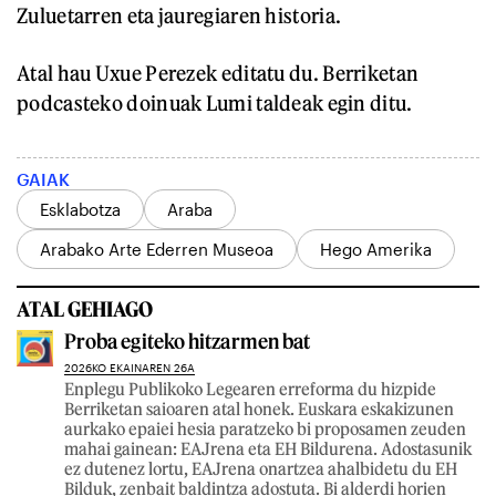
Zuluetarren eta jauregiaren historia.
Atal hau Uxue Perezek editatu du. Berriketan
podcasteko doinuak Lumi taldeak egin ditu.
GAIAK
Esklabotza
Araba
Arabako Arte Ederren Museoa
Hego Amerika
ATAL GEHIAGO
Proba egiteko hitzarmen bat
2026KO EKAINAREN 26A
Enplegu Publikoko Legearen erreforma du hizpide
Berriketan saioaren atal honek. Euskara eskakizunen
aurkako epaiei hesia paratzeko bi proposamen zeuden
mahai gainean: EAJrena eta EH Bildurena. Adostasunik
ez dutenez lortu, EAJrena onartzea ahalbidetu du EH
Bilduk, zenbait baldintza adostuta. Bi alderdi horien