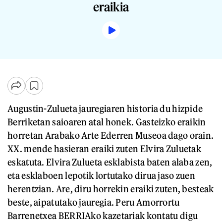
eraikia
Augustin-Zulueta jauregiaren historia du hizpide
Berriketan saioaren atal honek. Gasteizko eraikin
horretan Arabako Arte Ederren Museoa dago orain.
XX. mende hasieran eraiki zuten Elvira Zuluetak
eskatuta. Elvira Zulueta esklabista baten alaba zen,
eta esklaboen lepotik lortutako dirua jaso zuen
herentzian. Are, diru horrekin eraiki zuten, besteak
beste, aipatutako jauregia. Peru Amorrortu
Barrenetxea BERRIAko kazetariak kontatu digu