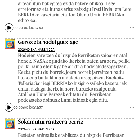
artean itun bat egitea ez da batere ohikoa. Lege
erreformaz eta itunaz aritu zaizkigu Irati Urdalleta Lete
BERRIAko kazetaria eta Jon Olano Urain BERRIAko
editorea.
00:00:00
00:14:53
Geroz eta hodei gutxiago
2026KO EKAINAREN 25A
Hodeien saretzea du hizpide Berriketan saioaren atal
honek. NASAk egindako ikerketa baten arabera, poliki-
poliki baina etenik gabe ari dira hodeiak desagertzen.
Kezka piztu du horrek, joera horrek jarraitzen badu
litekeena baita klima aldaketa areagotzea. Enekoitz
Telleria Sarriegi BERRIAko Bizigiro saileko kazetariak
eman dizkigu ikerketa horri buruzko azalpenak.
Atal hau Uxue Perezek editatu du. Berriketan
podcasteko doinuak Lumi taldeak egin ditu.
00:00:00
00:12:57
Sokamuturra atzera berriz
2026KO EKAINAREN 24A
Festetan animaliak erabiltzea du hizpide Berriketan