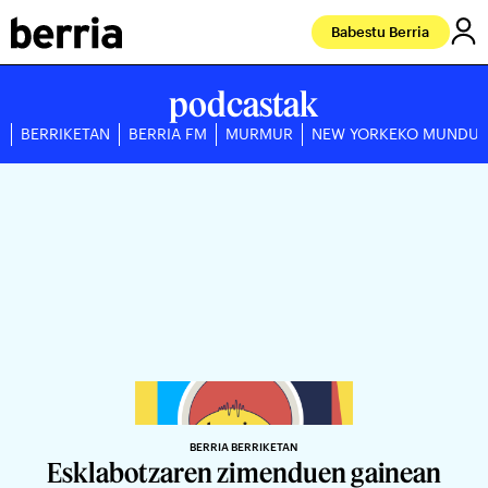
Babestu Berria
podcastak
BERRIKETAN
BERRIA FM
MURMUR
NEW YORKEKO MUNDU
BERRIA BERRIKETAN
Esklabotzaren zimenduen gainean