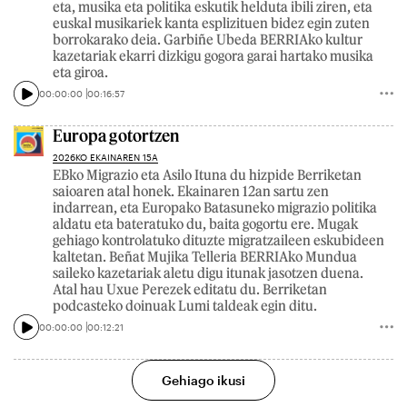
eta, musika eta politika eskutik helduta ibili ziren, eta
euskal musikariek kanta esplizituen bidez egin zuten
borrokarako deia. Garbiñe Ubeda BERRIAko kultur
kazetariak ekarri dizkigu gogora garai hartako musika
eta giroa.
00:00:00
00:16:57
Europa gotortzen
2026KO EKAINAREN 15A
EBko Migrazio eta Asilo Ituna du hizpide Berriketan
saioaren atal honek. Ekainaren 12an sartu zen
indarrean, eta Europako Batasuneko migrazio politika
aldatu eta bateratuko du, baita gogortu ere. Mugak
gehiago kontrolatuko dituzte migratzaileen eskubideen
kaltetan. Beñat Mujika Telleria BERRIAko Mundua
saileko kazetariak aletu digu itunak jasotzen duena.
Atal hau Uxue Perezek editatu du. Berriketan
podcasteko doinuak Lumi taldeak egin ditu.
00:00:00
00:12:21
Gehiago ikusi