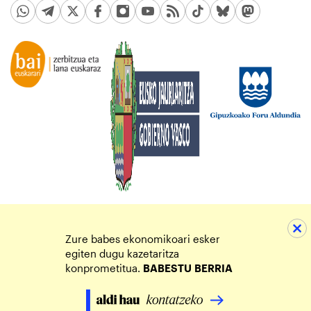
Zure babes ekonomikoari esker
egiten dugu kazetaritza
konprometitua.
BABESTU
BERRIA