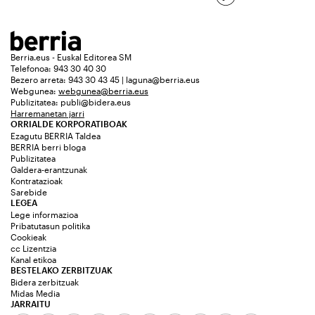
Berria.eus - Euskal Editorea SM
Telefonoa: 943 30 40 30
Bezero arreta: 943 30 43 45 | laguna@berria.eus
Webgunea:
webgunea@berria.eus
Publizitatea:
publi@bidera.eus
Harremanetan jarri
ORRIALDE KORPORATIBOAK
Ezagutu BERRIA Taldea
BERRIA berri bloga
Publizitatea
Galdera-erantzunak
Kontratazioak
Sarebide
LEGEA
Lege informazioa
Pribatutasun politika
Cookieak
cc Lizentzia
Kanal etikoa
BESTELAKO ZERBITZUAK
Bidera zerbitzuak
Midas Media
JARRAITU