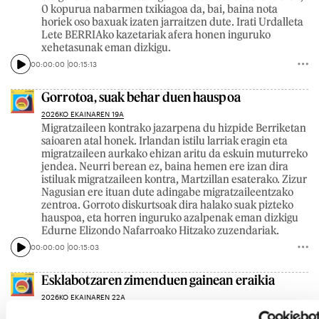
0 kopurua nabarmen txikiagoa da, bai, baina nota
horiek oso baxuak izaten jarraitzen dute. Irati Urdalleta
Lete BERRIAko kazetariak afera honen inguruko
xehetasunak eman dizkigu.
00:00:00
00:15:13
Gorrotoa, suak behar duen hauspoa
2026KO EKAINAREN 19A
Migratzaileen kontrako jazarpena du hizpide Berriketan
saioaren atal honek. Irlandan istilu larriak eragin eta
migratzaileen aurkako ehizan aritu da eskuin muturreko
jendea. Neurri berean ez, baina hemen ere izan dira
istiluak migratzaileen kontra, Martzillan esaterako. Zizur
Nagusian ere ituan dute adingabe migratzaileentzako
zentroa. Gorroto diskurtsoak dira halako suak pizteko
hauspoa, eta horren inguruko azalpenak eman dizkigu
Edurne Elizondo Nafarroako Hitzako zuzendariak.
00:00:00
00:15:03
Esklabotzaren zimenduen gainean eraikia
2026KO EKAINAREN 22A
Augustin-Zulueta jauregiaren historia du hizpide