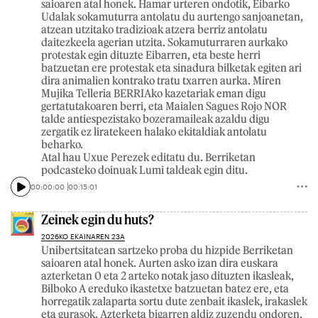
saioaren atal honek. Hamar urteren ondotik, Eibarko
Udalak sokamuturra antolatu du aurtengo sanjoanetan,
atzean utzitako tradizioak atzera berriz antolatu
daitezkeela agerian utzita. Sokamuturraren aurkako
protestak egin dituzte Eibarren, eta beste herri
batzuetan ere protestak eta sinadura bilketak egiten ari
dira animalien kontrako tratu txarren aurka. Miren
Mujika Telleria BERRIAko kazetariak eman digu
gertatutakoaren berri, eta Maialen Sagues Rojo NOR
talde antiespezistako bozeramaileak azaldu digu
zergatik ez liratekeen halako ekitaldiak antolatu
beharko.
Atal hau Uxue Perezek editatu du. Berriketan
podcasteko doinuak Lumi taldeak egin ditu.
00:00:00
00:15:01
Zeinek egin du huts?
2026KO EKAINAREN 23A
Unibertsitatean sartzeko proba du hizpide Berriketan
saioaren atal honek. Aurten asko izan dira euskara
azterketan 0 eta 2 arteko notak jaso dituzten ikasleak,
Bilboko A ereduko ikastetxe batzuetan batez ere, eta
horregatik zalaparta sortu dute zenbait ikaslek, irakaslek
eta gurasok. Azterketa bigarren aldiz zuzendu ondoren,