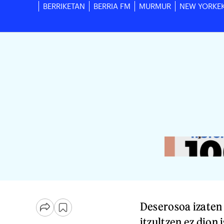
BERRIKETAN
BERRIA FM
MURMUR
NEW YORKE
Deserosoa izaten 
itzultzen ez dion 