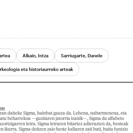
artea
Alkain, Intza
Sarriugarte, Danele
rkeologia eta historiaurreko arteak
28A
izan daiteke Sigma, hainbat gauza da. Lehena, nabarmenena, eta
atu beharrekoa —guztiaren jatorria izanik—, Sigma da alfabeto
ortzigarren letra. Sigma letraren bitartez adierazten da, besteak
n ikurra. Sigma deitzen zaio heste lodiaren zati bati, baita funtzio