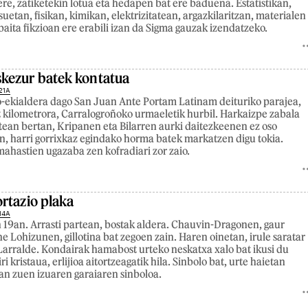
ere, zatiketekin lotua eta hedapen bat ere baduena. Estatistikan,
uetan, fisikan, kimikan, elektrizitatean, argazkilaritzan, materialen
aita fikzioan ere erabili izan da Sigma gauzak izendatzeko.
kezur batek kontatua
21A
-ekialdera dago San Juan Ante Portam Latinam deituriko parajea,
at kilometrora, Carralogroñoko urmaeletik hurbil. Harkaizpe zabala
tean bertan, Kripanen eta Bilarren aurki daitezkeenen ez oso
n, harri gorrixkaz egindako horma batek markatzen digu tokia.
mahastien ugazaba zen kofradiari zor zaio.
rtazio plaka
14A
n 19an. Arrasti partean, bostak aldera. Chauvin-Dragonen, gaur
 Lohizunen, gillotina bat zegoen zain. Haren oinetan, irule saratar
arralde. Kondairak hamabost urteko neskatxa xalo bat ikusi du
i kristaua, erlijioa aitortzeagatik hila. Sinbolo bat, urte haietan
zan zuen izuaren garaiaren sinboloa.