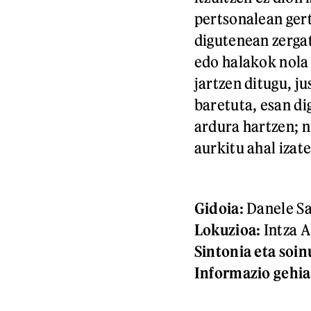
pertsonalean gert
digutenean zerga
edo halakok nola
jartzen ditugu, ju
baretuta, esan di
ardura hartzen; n
aurkitu ahal izate
Gidoia:
Danele Sa
Lokuzioa:
Intza A
Sintonia eta soin
Informazio gehia