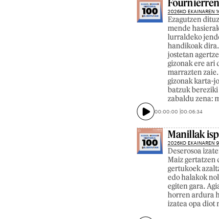
Fournierren
2026KO EKAINAREN 1
Ezagutzen ditu
mende hasierako
lurraldeko jend
handikoak dira
jostetan agertz
gizonak ere ari 
marrazten zaie.
gizonak karta-j
batzuk bereziki
zabaldu zena: 
00:00:00
00:06:34
Manillak isp
2026KO EKAINAREN 
Deserosoa izaten
Maiz gertatzen 
gertukoek azalt
edo halakok nol
egiten gara. Ag
horren ardura h
izatea opa diot 