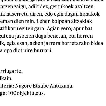
atzen zaigu, adibidez, gertukoek azaltzen
tik haserretu diren, edo egin dugun honakok
 eman dien min. Lehen kolpean aitzakiak
stifikatu egiten gara. Agian gero, apur bat
gutena jasotzen dugu benetan, eta horren
ik, egia esan, azken jarrera horretarako bidea
a opa diot nire buruari.
rriugarte.
lkain.
uteria:
Nagore Etxabe Antuxuna.
go:
100objektu.eus.