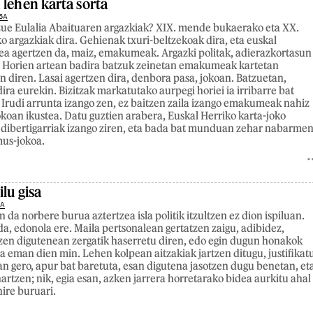
 lehen karta sorta
6A
zue Eulalia Abaituaren argazkiak? XIX. mende bukaerako eta XX.
 argazkiak dira. Gehienak txuri-beltzekoak dira, eta euskal
ea agertzen da, maiz, emakumeak. Argazki politak, adierazkortasun
. Horien artean badira batzuk zeinetan emakumeak kartetan
en diren. Lasai agertzen dira, denbora pasa, jokoan. Batzuetan,
dira eurekin. Bizitzak markatutako aurpegi horiei ia irribarre bat
 Irudi arrunta izango zen, ez baitzen zaila izango emakumeak nahiz
okoan ikustea. Datu guztien arabera, Euskal Herriko karta-joko
 dibertigarriak izango ziren, eta bada bat munduan zehar nabarme
mus-jokoa.
ilu gisa
9A
 da norbere burua aztertzea isla politik itzultzen ez dion ispiluan.
da, edonola ere. Maila pertsonalean gertatzen zaigu, adibidez,
zen digutenean zergatik haserretu diren, edo egin dugun honakok
a eman dien min. Lehen kolpean aitzakiak jartzen ditugu, justifikat
ian gero, apur bat baretuta, esan digutena jasotzen dugu benetan, et
artzen; nik, egia esan, azken jarrera horretarako bidea aurkitu ahal
nire buruari.