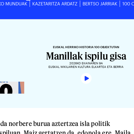
KO MUNDUAK
KAZETARITZA ARDATZ
BERTSO JARRIAK
100 
EUSKAL HERRIKO HISTORIA 100 OBJEKTUTAN
Manillak ispilu gisa
2026KO EKAINAREN 9A
EUSKAL WIKILARIEN KULTURA ELKARTEA ETA BERRIA
da norbere burua aztertzea isla politik
ispiluan. Maiz gertatzen da, edonola ere. Maila