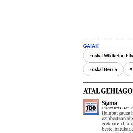
GAIAK
Euskal Wikilarien Elk
Euskal Herria
A
ATAL GEHIAGO
Sigma
2026KO UZTAILAREN 
Hainbat gauza 
ezinbestean aip
grekoaren hamaz
beste, batukarie