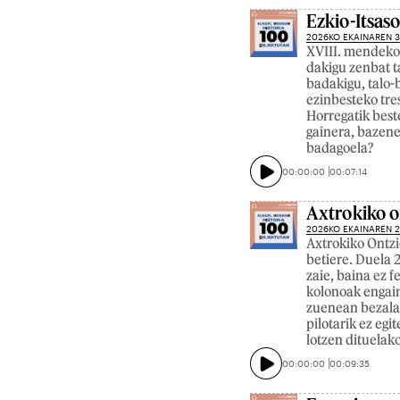
Ezkio-Itsas
2026KO EKAINAREN 
XVIII. mendeko
dakigu zenbat ta
badakigu, talo-
ezinbesteko tres
Horregatik best
gainera, bazene
badagoela?
00:00:00
00:07:14
Axtrokiko o
2026KO EKAINAREN 
Axtrokiko Ontzie
betiere. Duela 
zaie, baina ez f
kolonoak engai
zuenean bezala. 
pilotarik ez eg
lotzen dituelako
00:00:00
00:09:35