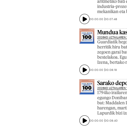
aritmetiko bati 
industria-prozes
mekanikan eta b
00:00:00
00:07:48
Mundua kas
2026KO UZTAILAREN 
Guardiatik hego
herritik hiru b
zegoen garai ba
bestelakoa. Egu
Izena, bertako 
00:00:00
00:08:18
Sarako depo
2026KO UZTAILAREN 
1794ko irailare
egungo Donibane
bat: Maddalen L
harengan, martir
Lapurdik bizi i
00:00:00
00:08:40