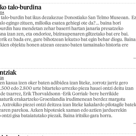
oko talo-burdina
30A
 talo-burdin bat ikus dezakezue Donostiako San Telmo Museoan. E
lo egingo zituen, milioika esatea gehiegi ote da?... baina hori
burdin hau mendetan zehar baserri hartan janaria presatzeko
na izan zen, eta ondorioz, biziraupenaren giltzetako bat ere bai.
erik ez bada ere, gure bihotzean lekutxo bat egin behar diogu. Baina
kien objektu honen atzean ozeano baten tamainako historia ere
ntziak
23A
n kasua izen oker baten adibidea izan liteke, zorrotz jarriz gero
2.500 edo 2.800 urte bitarteko urrezko pieza hauei ontzi deitu izan
ede txarrez, Erik Thorvaldsonn -Erik Gorriak- bere herrikide
naturik erakartzeko Groenlandia irudimenean berdez margotu
Axtrokiko piezei ontzi deitzea izan liteke kakalardo pilotagile bate
itearen parekoa. Azken hipotesiek xaman edo aztien jarduerekin
 ontzi gisa bataiatutako piezak. Baina iritsiko gara horra.