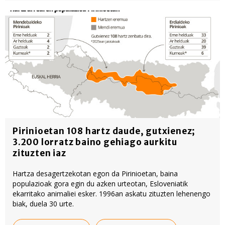
Pirinioetan 108 hartz daude, gutxienez;
3.200 lorratz baino gehiago aurkitu
zituzten iaz
Hartza desagertzekotan egon da Pirinioetan, baina
populazioak gora egin du azken urteotan, Esloveniatik
ekarritako animaliei esker. 1996an askatu zituzten lehenengo
biak, duela 30 urte.