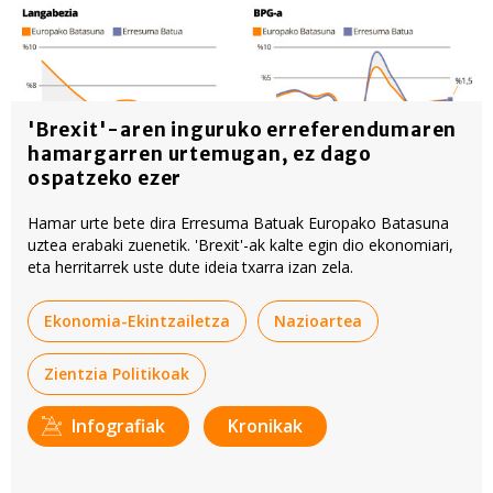
'Brexit'-aren inguruko erreferendumaren
hamargarren urtemugan, ez dago
ospatzeko ezer
Hamar urte bete dira Erresuma Batuak Europako Batasuna
uztea erabaki zuenetik. 'Brexit'-ak kalte egin dio ekonomiari,
eta herritarrek uste dute ideia txarra izan zela.
Ekonomia-Ekintzailetza
Nazioartea
Zientzia Politikoak
Infografiak
Kronikak