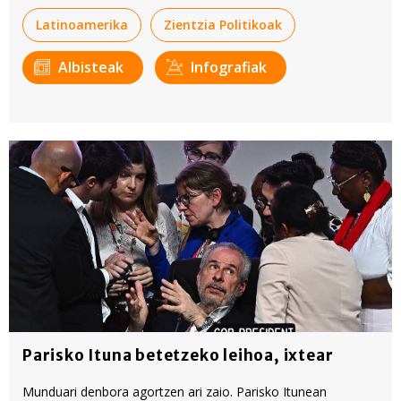
Latinoamerika
Zientzia Politikoak
Albisteak
Infografiak
Parisko Ituna betetzeko leihoa, ixtear
Munduari denbora agortzen ari zaio. Parisko Itunean