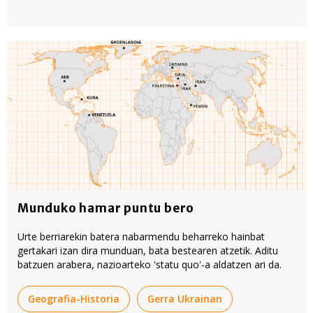
Munduko hamar puntu bero
Urte berriarekin batera nabarmendu beharreko hainbat
gertakari izan dira munduan, bata bestearen atzetik. Aditu
batzuen arabera, nazioarteko 'statu quo'-a aldatzen ari da.
Geografia-Historia
Gerra Ukrainan