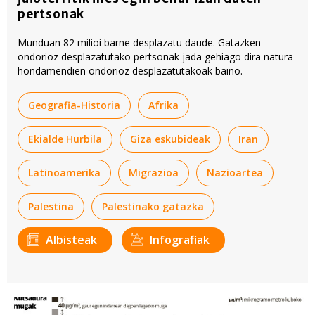
pertsonak
Munduan 82 milioi barne desplazatu daude. Gatazken
ondorioz desplazatutako pertsonak jada gehiago dira natura
hondamendien ondorioz desplazatutakoak baino.
Geografia-Historia
Afrika
Ekialde Hurbila
Giza eskubideak
Iran
Latinoamerika
Migrazioa
Nazioartea
Palestina
Palestinako gatazka
Albisteak
Infografiak