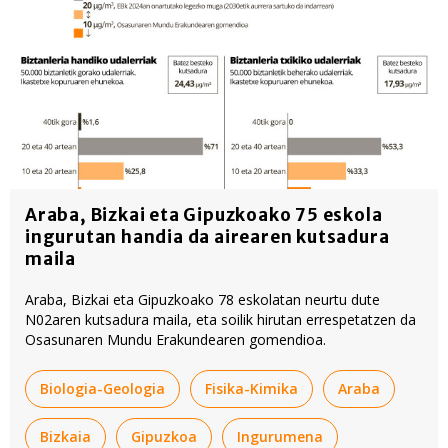
Araba, Bizkai eta Gipuzkoako 75 eskola
ingurutan handia da airearen kutsadura
maila
Araba, Bizkai eta Gipuzkoako 78 eskolatan neurtu dute
N02aren kutsadura maila, eta soilik hirutan errespetatzen da
Osasunaren Mundu Erakundearen gomendioa.
Biologia-Geologia
Fisika-Kimika
Araba
Bizkaia
Gipuzkoa
Ingurumena