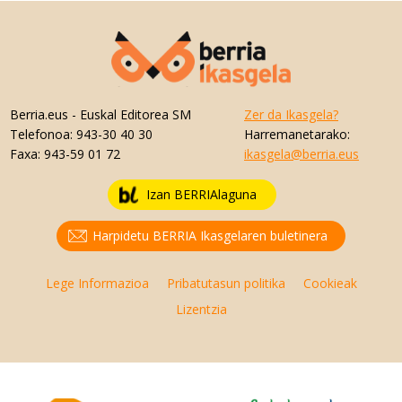
Berria.eus
- Euskal Editorea SM
Zer da Ikasgela?
Telefonoa:
943-30 40 30
Harremanetarako:
Faxa:
943-59 01 72
ikasgela@berria.eus
Izan BERRIAlaguna
Harpidetu BERRIA Ikasgelaren buletinera
Lege Informazioa
Pribatutasun politika
Cookieak
Lizentzia