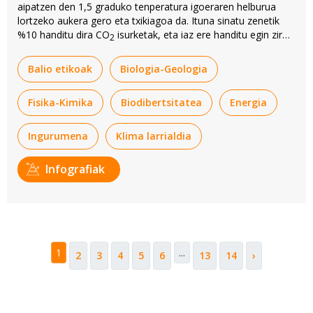
aipatzen den 1,5 graduko tenperatura igoeraren helburua
lortzeko aukera gero eta txikiagoa da. Ituna sinatu zenetik
%10 handitu dira CO
isurketak, eta iaz ere handitu egin ziren
2
aurreko urtekoen aldean.
Balio etikoak
Biologia-Geologia
Fisika-Kimika
Biodibertsitatea
Energia
Ingurumena
Klima larrialdia
Infografiak
1
...
2
3
4
5
6
13
14
›