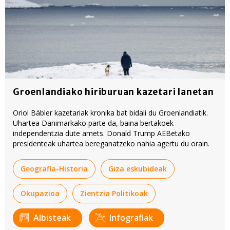
Groenlandiako hiriburuan kazetari lanetan
Oriol Bäbler kazetariak kronika bat bidali du Groenlandiatik.
Uhartea Danimarkako parte da, baina bertakoek
independentzia dute amets. Donald Trump AEBetako
presidenteak uhartea bereganatzeko nahia agertu du orain.
Geografia-Historia
Giza eskubideak
Okupazioa
Zientzia Politikoak
Albisteak
Infografiak