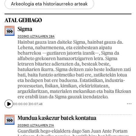
Arkeologia eta historiaurreko arteak
ATAL GEHIAGO
Sigma
2026KO UZTAILAREN 28A
Hainbat gauza izan daiteke Sigma, hainbat gauza da.
Lehena, nabarmenena, eta ezinbestean aipatu
beharrekoa —guztiaren jatorria izanik—, Sigma da
alfabeto grekoaren hamazortzigarren letra. Sigma
letraren bitartez adierazten da, besteak beste,
batukarien ikurra. Sigma deitzen zaio heste lodiaren zati
bati, baita funtzio aritmetiko bati ere, zatiketekin lotua
eta hedapen bat ere baduena. Estatistikan, industria-
prozesuetan, fisikan, kimikan, elektrizitatean,
argazkilaritzan, materialen mekanikan eta baita fikzioan
ere erabili izan da Sigma gauzak izendatzeko.
00:00:00
00:07:48
Mundua kaskezur batek kontatua
2026KO UZTAILAREN 21A
Guardiatik hego-ekialdera dago San Juan Ante Portam