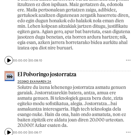
itzultzen ez dion ispiluan. Maiz gertatzen da, edonola
ere. Maila pertsonalean gertatzen zaigu, adibidez,
gertukoek azaltzen digutenean zergatik haserretu diren,
edo egin dugun honakok edo halakok nola eman dien
min. Lehen kolpean aitzakiak jartzen ditugu, justifikatu
egiten gara. Agian gero, apur bat baretuta, esan digutena
jasotzen dugu benetan, eta horren ardura hartzen; nik,
egia esan, azken jarrera horretarako bidea aurkitu ahal
izatea opa diot nire buruari.
00:00:00
00:08:10
El Polvoringo jostorratza
2026KO EKAINAREN 2A
Solutre du izena lehenengo jostorratza asmatu genuen
garaiak. Jostorratzarekin batera, antza, amua ere
asmatu genuen. Bi teknologiek gauza bera dute, zizta
egiteko modu sofistikatua, alegia. Jostorratza...bai
asmakuntza interesgarria. High tech teknologia dela
esango nuke. Hain da ona, hain ondo asmatuta, non ez
baiten zipitzik ere aldatu joan diren 20.000 urteotan.
20.000! Azkar esaten da.
00:00:00
00:06:17