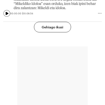
“Mikeldiko Idoloa” esan orduko, izen biak ipini behar
dira zalantzan: Mikeldi eta idoloa.
00:00:00
00:08:54
Gehiago ikusi