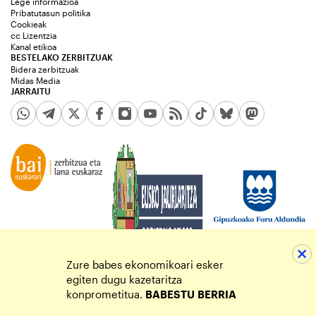
Lege informazioa
Pribatutasun politika
Cookieak
cc Lizentzia
Kanal etikoa
BESTELAKO ZERBITZUAK
Bidera zerbitzuak
Midas Media
JARRAITU
Zure babes ekonomikoari esker
egiten dugu kazetaritza
konprometitua.
BABESTU
BERRIA