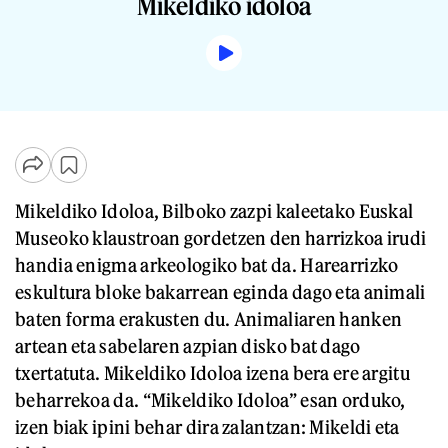
Mikeldiko idoloa
Mikeldiko Idoloa, Bilboko zazpi kaleetako Euskal
Museoko klaustroan gordetzen den harrizkoa irudi
handia enigma arkeologiko bat da. Harearrizko
eskultura bloke bakarrean eginda dago eta animali
baten forma erakusten du. Animaliaren hanken
artean eta sabelaren azpian disko bat dago
txertatuta. Mikeldiko Idoloa izena bera ere argitu
beharrekoa da. “Mikeldiko Idoloa” esan orduko,
izen biak ipini behar dira zalantzan: Mikeldi eta