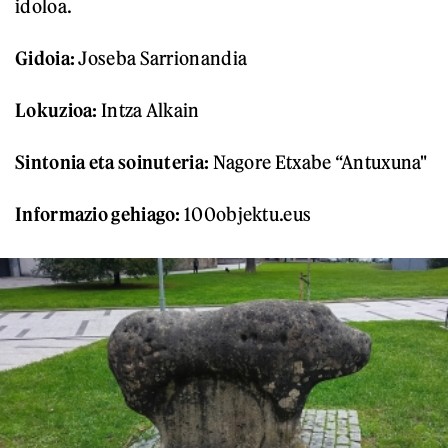
idoloa.
Gidoia:
Joseba Sarrionandia
Lokuzioa:
Intza Alkain
Sintonia eta soinuteria:
Nagore Etxabe “Antuxuna"
Informazio gehiago:
100objektu.eus