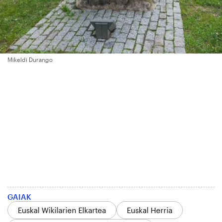
Mikeldi Durango
GAIAK
Euskal Wikilarien Elkartea
Euskal Herria