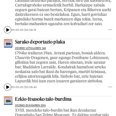
Latinam deituriko parajea, herritik hiru bat kilometrora,
Carralogroñoko urmaeletik hurbil. Harkaizpe zabala
zegoen garai batean bertan, Kripanen eta Bilarren aurki
daitezkeenen ez oso bestelakoa. Egun, harri gorrixkaz
egindako horma batek markatzen digu tokia. Izena,
bertako mahastien ugazaba zen kofradiari zor zaio.
00:00:00
00:08:18
Sarako deportazio plaka
2026KO UZTAILAREN 14A
1794ko irailaren 19an. Arrasti partean, bostak aldera.
Chauvin-Dragonen, gaur egungo Donibane Lohizunen,
gillotina bat zegoen zain. Haren oinetan, irule saratar
bat: Maddalen Larralde. Kondairak hamabost urteko
neskatxa xalo bat ikusi du harengan, martiri kristaua,
erlijioa aitortzeagatik hila. Sinbolo bat, urte haietan
Lapurdik bizi izan zuen izuaren garaiaren sinboloa.
00:00:00
00:08:40
Ezkio-Itsasoko talo-burdina
2026KO EKAINAREN 30A
XVIII. mendeko talo-burdin bat ikus dezakezue
Donostiako San Telmo Museoan. Ez dakigu zenbat talo