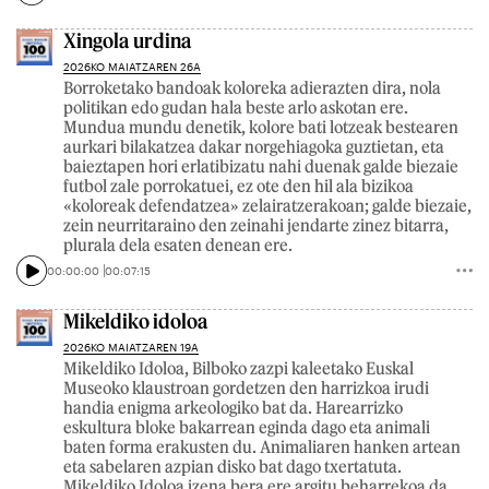
Xingola urdina
2026KO MAIATZAREN 26A
Borroketako bandoak koloreka adierazten dira, nola
politikan edo gudan hala beste arlo askotan ere.
Mundua mundu denetik, kolore bati lotzeak bestearen
aurkari bilakatzea dakar norgehiagoka guztietan, eta
baieztapen hori erlatibizatu nahi duenak galde biezaie
futbol zale porrokatuei, ez ote den hil ala bizikoa
«koloreak defendatzea» zelairatzerakoan; galde biezaie,
zein neurritaraino den zeinahi jendarte zinez bitarra,
plurala dela esaten denean ere.
00:00:00
00:07:15
Mikeldiko idoloa
2026KO MAIATZAREN 19A
Mikeldiko Idoloa, Bilboko zazpi kaleetako Euskal
Museoko klaustroan gordetzen den harrizkoa irudi
handia enigma arkeologiko bat da. Harearrizko
eskultura bloke bakarrean eginda dago eta animali
baten forma erakusten du. Animaliaren hanken artean
eta sabelaren azpian disko bat dago txertatuta.
Mikeldiko Idoloa izena bera ere argitu beharrekoa da.