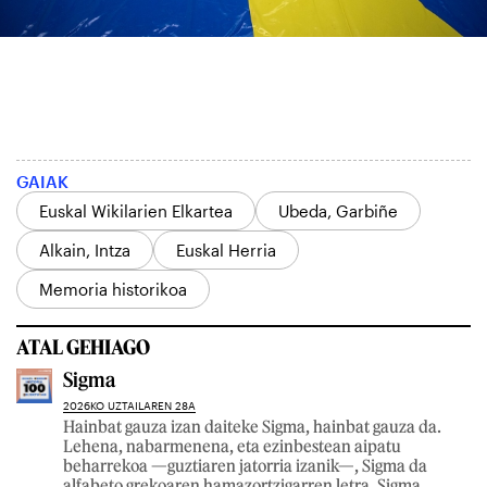
GAIAK
Euskal Wikilarien Elkartea
Ubeda, Garbiñe
Alkain, Intza
Euskal Herria
Memoria historikoa
ATAL GEHIAGO
Sigma
2026KO UZTAILAREN 28A
Hainbat gauza izan daiteke Sigma, hainbat gauza da.
Lehena, nabarmenena, eta ezinbestean aipatu
beharrekoa —guztiaren jatorria izanik—, Sigma da
alfabeto grekoaren hamazortzigarren letra. Sigma