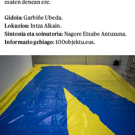
esaten denean ere.
Gidoia:
Garbiñe Ubeda.
Lokuzioa:
Intza Alkain.
Sintonia eta soinuteria:
Nagore Etxabe Antuxuna.
Informazio gehiago:
100objektu.eus.