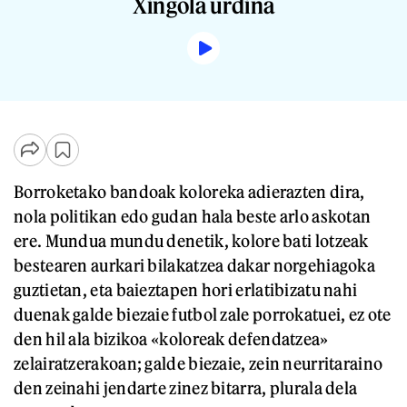
Xingola urdina
Borroketako bandoak koloreka adierazten dira,
nola politikan edo gudan hala beste arlo askotan
ere. Mundua mundu denetik, kolore bati lotzeak
bestearen aurkari bilakatzea dakar norgehiagoka
guztietan, eta baieztapen hori erlatibizatu nahi
duenak galde biezaie futbol zale porrokatuei, ez ote
den hil ala bizikoa «koloreak defendatzea»
zelairatzerakoan; galde biezaie, zein neurritaraino
den zeinahi jendarte zinez bitarra, plurala dela