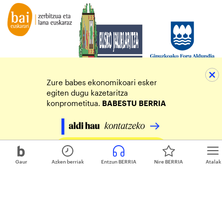
Zure babes ekonomikoari esker
egiten dugu kazetaritza
konprometitua.
BABESTU
BERRIA
Egin zure ekarpena
Gaur
Azken berriak
Entzun BERRIA
Nire BERRIA
Atalak