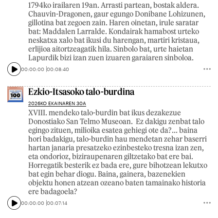
1794ko irailaren 19an. Arrasti partean, bostak aldera.
Chauvin-Dragonen, gaur egungo Donibane Lohizunen,
gillotina bat zegoen zain. Haren oinetan, irule saratar
bat: Maddalen Larralde. Kondairak hamabost urteko
neskatxa xalo bat ikusi du harengan, martiri kristaua,
erlijioa aitortzeagatik hila. Sinbolo bat, urte haietan
Lapurdik bizi izan zuen izuaren garaiaren sinboloa.
00:00:00
00:08:40
Ezkio-Itsasoko talo-burdina
2026KO EKAINAREN 30A
XVIII. mendeko talo-burdin bat ikus dezakezue
Donostiako San Telmo Museoan. Ez dakigu zenbat talo
egingo zituen, milioika esatea gehiegi ote da?... baina
hori badakigu, talo-burdin hau mendetan zehar baserri
hartan janaria presatzeko ezinbesteko tresna izan zen,
eta ondorioz, biziraupenaren giltzetako bat ere bai.
Horregatik besterik ez bada ere, gure bihotzean lekutxo
bat egin behar diogu. Baina, gainera, bazenekien
objektu honen atzean ozeano baten tamainako historia
ere badagoela?
00:00:00
00:07:14