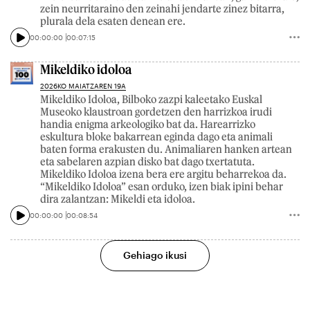
zein neurritaraino den zeinahi jendarte zinez bitarra,
plurala dela esaten denean ere.
00:00:00
00:07:15
Mikeldiko idoloa
2026KO MAIATZAREN 19A
Mikeldiko Idoloa, Bilboko zazpi kaleetako Euskal
Museoko klaustroan gordetzen den harrizkoa irudi
handia enigma arkeologiko bat da. Harearrizko
eskultura bloke bakarrean eginda dago eta animali
baten forma erakusten du. Animaliaren hanken artean
eta sabelaren azpian disko bat dago txertatuta.
Mikeldiko Idoloa izena bera ere argitu beharrekoa da.
“Mikeldiko Idoloa” esan orduko, izen biak ipini behar
dira zalantzan: Mikeldi eta idoloa.
00:00:00
00:08:54
Gehiago ikusi