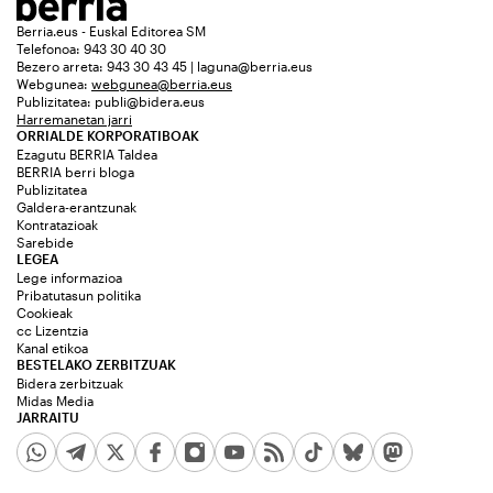
Berria.eus - Euskal Editorea SM
Telefonoa: 943 30 40 30
Bezero arreta: 943 30 43 45 | laguna@berria.eus
Webgunea:
webgunea@berria.eus
Publizitatea:
publi@bidera.eus
Harremanetan jarri
ORRIALDE KORPORATIBOAK
Ezagutu BERRIA Taldea
BERRIA berri bloga
Publizitatea
Galdera-erantzunak
Kontratazioak
Sarebide
LEGEA
Lege informazioa
Pribatutasun politika
Cookieak
cc Lizentzia
Kanal etikoa
BESTELAKO ZERBITZUAK
Bidera zerbitzuak
Midas Media
JARRAITU