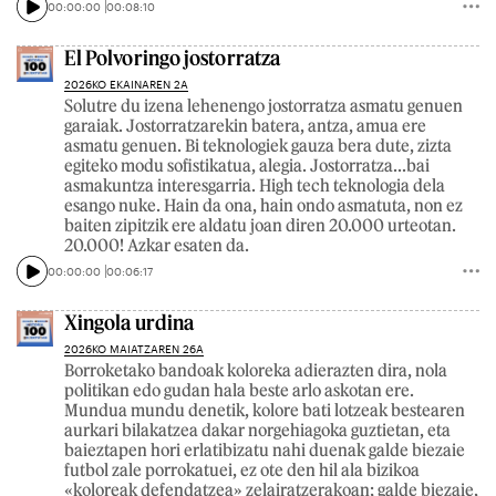
00:00:00
00:08:10
El Polvoringo jostorratza
2026KO EKAINAREN 2A
Solutre du izena lehenengo jostorratza asmatu genuen
garaiak. Jostorratzarekin batera, antza, amua ere
asmatu genuen. Bi teknologiek gauza bera dute, zizta
egiteko modu sofistikatua, alegia. Jostorratza...bai
asmakuntza interesgarria. High tech teknologia dela
esango nuke. Hain da ona, hain ondo asmatuta, non ez
baiten zipitzik ere aldatu joan diren 20.000 urteotan.
20.000! Azkar esaten da.
00:00:00
00:06:17
Xingola urdina
2026KO MAIATZAREN 26A
Borroketako bandoak koloreka adierazten dira, nola
politikan edo gudan hala beste arlo askotan ere.
Mundua mundu denetik, kolore bati lotzeak bestearen
aurkari bilakatzea dakar norgehiagoka guztietan, eta
baieztapen hori erlatibizatu nahi duenak galde biezaie
futbol zale porrokatuei, ez ote den hil ala bizikoa
«koloreak defendatzea» zelairatzerakoan; galde biezaie,