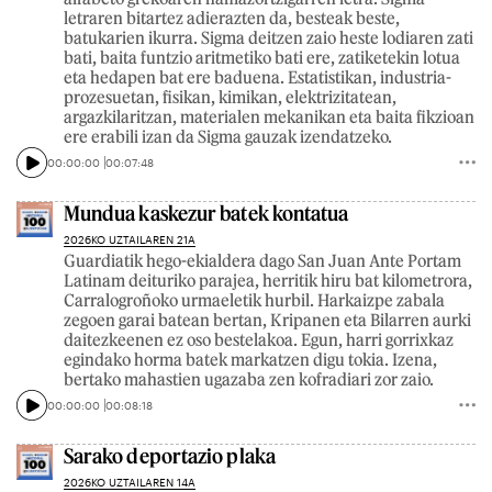
letraren bitartez adierazten da, besteak beste,
batukarien ikurra. Sigma deitzen zaio heste lodiaren zati
bati, baita funtzio aritmetiko bati ere, zatiketekin lotua
eta hedapen bat ere baduena. Estatistikan, industria-
prozesuetan, fisikan, kimikan, elektrizitatean,
argazkilaritzan, materialen mekanikan eta baita fikzioan
ere erabili izan da Sigma gauzak izendatzeko.
00:00:00
00:07:48
Mundua kaskezur batek kontatua
2026KO UZTAILAREN 21A
Guardiatik hego-ekialdera dago San Juan Ante Portam
Latinam deituriko parajea, herritik hiru bat kilometrora,
Carralogroñoko urmaeletik hurbil. Harkaizpe zabala
zegoen garai batean bertan, Kripanen eta Bilarren aurki
daitezkeenen ez oso bestelakoa. Egun, harri gorrixkaz
egindako horma batek markatzen digu tokia. Izena,
bertako mahastien ugazaba zen kofradiari zor zaio.
00:00:00
00:08:18
Sarako deportazio plaka
2026KO UZTAILAREN 14A