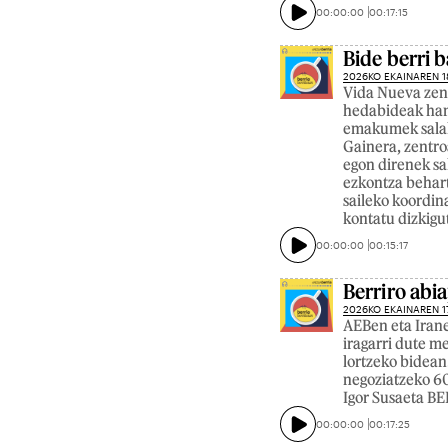
00:00:00
00:17:15
Bide berri b
2026KO EKAINAREN 1
Vida Nueva zent
hedabideak han
emakumek salake
Gainera, zentro
egon direnek sa
ezkontza behart
saileko koordin
kontatu dizkigu
00:00:00
00:15:17
Berriro abi
2026KO EKAINAREN 1
AEBen eta Irane
iragarri dute m
lortzeko bidean
negoziatzeko 60
Igor Susaeta B
00:00:00
00:17:25