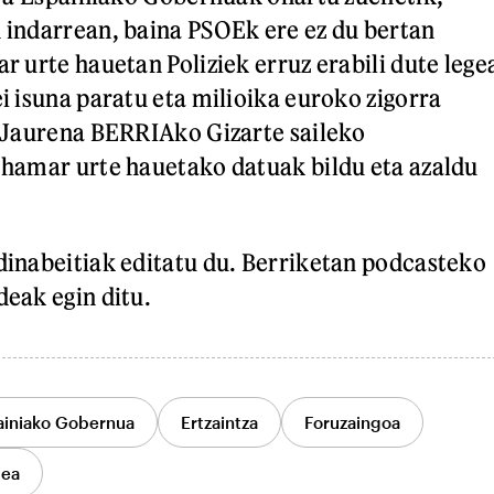
 indarrean, baina PSOEk ere ez du bertan
r urte hauetan Poliziek erruz erabili dute lege
i isuna paratu eta milioika euroko zigorra
l Jaurena BERRIAko Gizarte saileko
 hamar urte hauetako datuak bildu eta azaldu
dinabeitiak editatu du. Berriketan podcasteko
eak egin ditu.
ainiako Gobernua
Ertzaintza
Foruzaingoa
dea