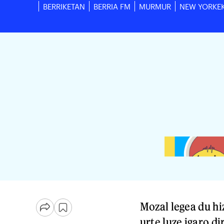
BERRIKETAN
BERRIA FM
MURMUR
NEW YORKE
Mozal legea du h
urte luze igaro d