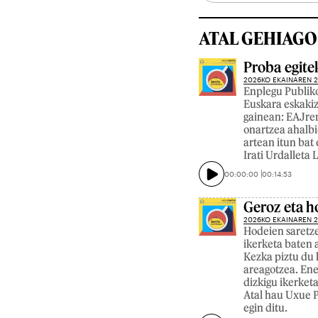
ATAL GEHIAGO
Proba egite
2026KO EKAINAREN 
Enplegu Publiko
Euskara eskaki
gainean: EAJren
onartzea ahalbi
artean itun bat 
Irati Urdalleta
00:00:00
00:14:53
Geroz eta h
2026KO EKAINAREN 
Hodeien saretze
ikerketa baten a
Kezka piztu du 
areagotzea. Ene
dizkigu ikerket
Atal hau Uxue P
egin ditu.