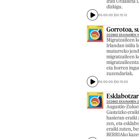
Irati Urdallet
dizkigu.
00:00:00
00:15:13
Gorrotoa, 
2026KO EKAINAREN 1
Migratzaileen k
Irlandan istilu 
muturreko jende
migratzaileen k
migratzaileentz
eta horren ing
zuzendariak.
00:00:00
00:15:03
Esklabotzar
2026KO EKAINAREN 
Augustin-Zuluet
Gasteizko erai
hasieran eraiki 
zen, eta esklabo
eraiki zuten, b
BERRIAko kazeta