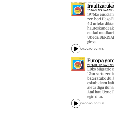
Iraultzarak
2026KO EKAINAREN 1
1976ko euskal m
zen hori Hego E
40 urteko dikta
hauteskundeak. H
euskal musikari
Ubeda BERRIAko 
giroa.
00:00:00
00:16:57
Europa got
2026KO EKAINAREN 1
EBko Migrazio e
12an sartu zen 
bateratuko du, 
eskubideen kalt
aletu digu itun
Atal hau Uxue P
egin ditu.
00:00:00
00:12:21