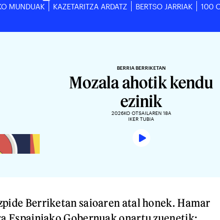
KO MUNDUAK
KAZETARITZA ARDATZ
BERTSO JARRIAK
100 
BERRIA BERRIKETAN
Mozala ahotik kendu
ezinik
2026KO OTSAILAREN 18A
IKER TUBIA
izpide Berriketan saioaren atal honek. Hamar
ira Espainiako Gobernuak onartu zuenetik;