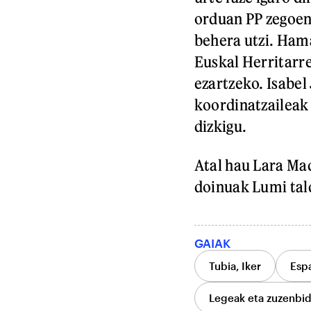
orduan PP zegoen
behera utzi. Hama
Euskal Herritarre
ezartzeko. Isabe
koordinatzaileak
dizkigu.
Atal hau Lara Ma
doinuak Lumi tald
GAIAK
Tubia, Iker
Esp
Legeak eta zuzenbi