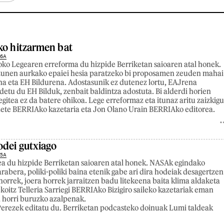
ko hitzarmen bat
26A
ko Legearen erreforma du hizpide Berriketan saioaren atal honek.
zunen aurkako epaiei hesia paratzeko bi proposamen zeuden mahai
a eta EH Bildurena. Adostasunik ez dutenez lortu, EAJrena
detu du EH Bilduk, zenbait baldintza adostuta. Bi alderdi horien
egitea ez da batere ohikoa. Lege erreformaz eta itunaz aritu zaizkig
 Lete BERRIAko kazetaria eta Jon Olano Urain BERRIAko editorea.
odei gutxiago
25A
a du hizpide Berriketan saioaren atal honek. NASAk egindako
rabera, poliki-poliki baina etenik gabe ari dira hodeiak desagertzen
horrek, joera horrek jarraitzen badu litekeena baita klima aldaketa
koitz Telleria Sarriegi BERRIAko Bizigiro saileko kazetariak eman
a horri buruzko azalpenak.
erezek editatu du. Berriketan podcasteko doinuak Lumi taldeak