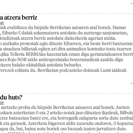
 atzera berriz
24A
iak erabiltzea du hizpide Berriketan saioaren atal honek. Hamar
, Eibarko Udalak sokamuturra antolatu du aurtengo sanjoanetan,
tradizioak atzera berriz antolatu daitezkeela agerian utzita.
aurkako protestak egin dituzte Eibarren, eta beste herri batzuetan
a sinadura bilketak egiten ari dira animalien kontrako tratu txarren
jika Telleria BERRIAko kazetariak eman digu gertatutakoaren berri
ues Rojo NOR talde antiespezistako bozeramaileak azaldu digu
tekeen halako ekitaldiak antolatu beharko.
erezek editatu du. Berriketan podcasteko doinuak Lumi taldeak
 du huts?
23A
 sartzeko proba du hizpide Berriketan saioaren atal honek. Aurten
uskara azterketan 0 eta 2 arteko notak jaso dituzten ikasleak, Bilbok
etxe batzuetan batez ere, eta horregatik zalaparta sortu dute zenbai
lek eta gurasok. Azterketa bigarren aldiz zuzendu ondoren, 0 kopuru
goa da, bai, baina nota horiek oso baxuak izaten jarraitzen dute.