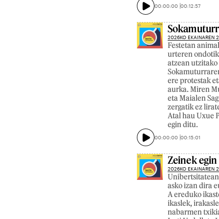
00:00:00
00:12:57
Sokamuturra
2026KO EKAINAREN 
Festetan animal
urteren ondotik
atzean utzitako 
Sokamuturraren 
ere protestak et
aurka. Miren Mu
eta Maialen Sag
zergatik ez lira
Atal hau Uxue P
egin ditu.
00:00:00
00:15:01
Zeinek egin
2026KO EKAINAREN 
Unibertsitatean
asko izan dira e
A ereduko ikast
ikaslek, irakas
nabarmen txikia