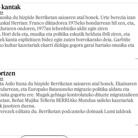
o kantak
6A
usika du hizpide Berriketan saioaren atal honek. Urte berezia izan
uskal Herrian: Franco diktadorea 1975eko hondarrean hil zen, eta,
duraren ondoren, 1977an lehenbiziko aldiz egin ziren
ori dela eta, musika eta politika eskutik helduta ibili ziren, eta
ek kanta esplizituen bidez egin zuten borrokarako deia. Garbiñe
kultur kazetariak ekarri dizkigu gogora garai hartako musika eta
ortzen
5A
ta Asilo Ituna du hizpide Berriketan saioaren atal honek. Ekainaren
indarrean, eta Europako Batasuneko migrazio politika aldatu eta
baita gogortu ere. Mugak gehiago kontrolatuko dituzte migratzailee
etan. Beñat Mujika Telleria BERRIAko Mundua saileko kazetariak
ak jasotzen duena.
erezek editatu du. Berriketan podcasteko doinuak Lumi taldeak