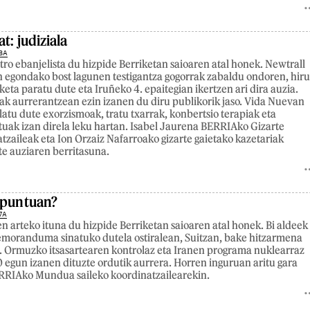
at: judiziala
8A
ro ebanjelista du hizpide Berriketan saioaren atal honek. Newtrall
 egondako bost lagunen testigantza gogorrak zabaldu ondoren, hir
ta paratu dute eta Iruñeko 4. epaitegian ikertzen ari dira auzia.
ak aurrerantzean ezin izanen du diru publikorik jaso. Vida Nuevan
latu dute exorzismoak, tratu txarrak, konbertsio terapiak eta
uak izan direla leku hartan. Isabel Jaurena BERRIAko Gizarte
atzaileak eta Ion Orzaiz Nafarroako gizarte gaietako kazetariak
te auziaren berritasuna.
apuntuan?
7A
n arteko ituna du hizpide Berriketan saioaren atal honek. Bi aldeek
emoranduma sinatuko dutela ostiralean, Suitzan, bake hitzarmena
. Ormuzko itsasartearen kontrolaz eta Iranen programa nuklearraz
 egun izanen dituzte ordutik aurrera. Horren inguruan aritu gara
ERRIAko Mundua saileko koordinatzailearekin.