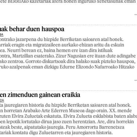
a Lete BERRIAko kazetariak afera honen inguruko xehetasunak eman
suak behar duen hauspoa
9A
ontrako jazarpena du hizpide Berriketan saioaren atal honek.
larriak eragin eta migratzaileen aurkako ehizan aritu da eskuin
a. Neurri berean ez, baina hemen ere izan dira istiluak
ontra, Martzillan esaterako. Zizur Nagusian ere ituan dute adingabe
ako zentroa. Gorroto diskurtsoak dira halako suak pizteko hauspoa,
uruko azalpenak eman dizkigu Edurne Elizondo Nafarroako Hitzako
en zimenduen gainean eraikia
22A
a jauregiaren historia du hizpide Berriketan saioaren atal honek.
kin horretan Arabako Arte Ederren Museoa dago orain. XX. mende
zuten Elvira Zuluetak eskatuta. Elvira Zulueta esklabista baten alab
en lepotik lortutako dirua jaso zuen herentzian. Are, diru horrekin
esteak beste, aipatutako jauregia. Peru Amorrortu Barrenetxea
riak kontatu digu Zuluetarren eta jauregiaren historia.