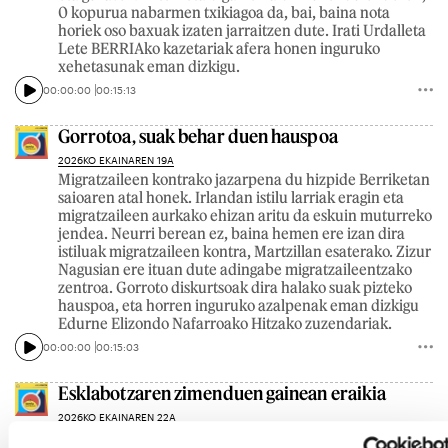
0 kopurua nabarmen txikiagoa da, bai, baina nota
horiek oso baxuak izaten jarraitzen dute. Irati Urdalleta
Lete BERRIAko kazetariak afera honen inguruko
xehetasunak eman dizkigu.
00:00:00
00:15:13
Gorrotoa, suak behar duen hauspoa
2026KO EKAINAREN 19A
Migratzaileen kontrako jazarpena du hizpide Berriketan
saioaren atal honek. Irlandan istilu larriak eragin eta
migratzaileen aurkako ehizan aritu da eskuin muturreko
jendea. Neurri berean ez, baina hemen ere izan dira
istiluak migratzaileen kontra, Martzillan esaterako. Zizur
Nagusian ere ituan dute adingabe migratzaileentzako
zentroa. Gorroto diskurtsoak dira halako suak pizteko
hauspoa, eta horren inguruko azalpenak eman dizkigu
Edurne Elizondo Nafarroako Hitzako zuzendariak.
00:00:00
00:15:03
Esklabotzaren zimenduen gainean eraikia
2026KO EKAINAREN 22A
Augustin-Zulueta jauregiaren historia du hizpide