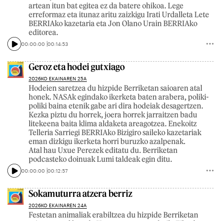
artean itun bat egitea ez da batere ohikoa. Lege
erreformaz eta itunaz aritu zaizkigu Irati Urdalleta Lete
BERRIAko kazetaria eta Jon Olano Urain BERRIAko
editorea.
00:00:00
00:14:53
Geroz eta hodei gutxiago
2026KO EKAINAREN 25A
Hodeien saretzea du hizpide Berriketan saioaren atal
honek. NASAk egindako ikerketa baten arabera, poliki-
poliki baina etenik gabe ari dira hodeiak desagertzen.
Kezka piztu du horrek, joera horrek jarraitzen badu
litekeena baita klima aldaketa areagotzea. Enekoitz
Telleria Sarriegi BERRIAko Bizigiro saileko kazetariak
eman dizkigu ikerketa horri buruzko azalpenak.
Atal hau Uxue Perezek editatu du. Berriketan
podcasteko doinuak Lumi taldeak egin ditu.
00:00:00
00:12:57
Sokamuturra atzera berriz
2026KO EKAINAREN 24A
Festetan animaliak erabiltzea du hizpide Berriketan