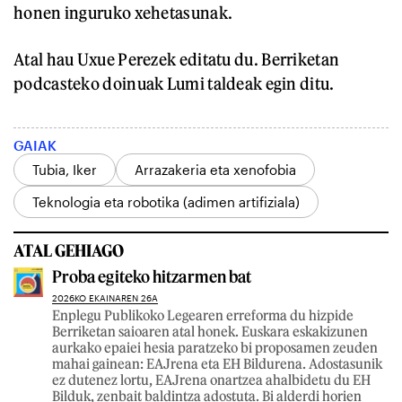
honen inguruko xehetasunak.
Atal hau Uxue Perezek editatu du. Berriketan
podcasteko doinuak Lumi taldeak egin ditu.
GAIAK
Tubia, Iker
Arrazakeria eta xenofobia
Teknologia eta robotika (adimen artifiziala)
ATAL GEHIAGO
Proba egiteko hitzarmen bat
2026KO EKAINAREN 26A
Enplegu Publikoko Legearen erreforma du hizpide
Berriketan saioaren atal honek. Euskara eskakizunen
aurkako epaiei hesia paratzeko bi proposamen zeuden
mahai gainean: EAJrena eta EH Bildurena. Adostasunik
ez dutenez lortu, EAJrena onartzea ahalbidetu du EH
Bilduk, zenbait baldintza adostuta. Bi alderdi horien