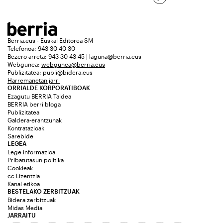
Berria.eus - Euskal Editorea SM
Telefonoa: 943 30 40 30
Bezero arreta: 943 30 43 45 | laguna@berria.eus
Webgunea:
webgunea@berria.eus
Publizitatea:
publi@bidera.eus
Harremanetan jarri
ORRIALDE KORPORATIBOAK
Ezagutu BERRIA Taldea
BERRIA berri bloga
Publizitatea
Galdera-erantzunak
Kontratazioak
Sarebide
LEGEA
Lege informazioa
Pribatutasun politika
Cookieak
cc Lizentzia
Kanal etikoa
BESTELAKO ZERBITZUAK
Bidera zerbitzuak
Midas Media
JARRAITU