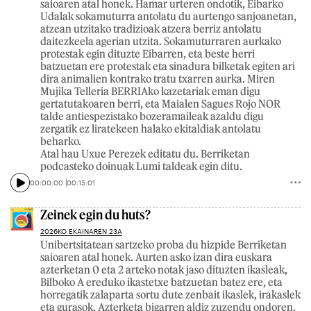
saioaren atal honek. Hamar urteren ondotik, Eibarko
Udalak sokamuturra antolatu du aurtengo sanjoanetan,
atzean utzitako tradizioak atzera berriz antolatu
daitezkeela agerian utzita. Sokamuturraren aurkako
protestak egin dituzte Eibarren, eta beste herri
batzuetan ere protestak eta sinadura bilketak egiten ari
dira animalien kontrako tratu txarren aurka. Miren
Mujika Telleria BERRIAko kazetariak eman digu
gertatutakoaren berri, eta Maialen Sagues Rojo NOR
talde antiespezistako bozeramaileak azaldu digu
zergatik ez liratekeen halako ekitaldiak antolatu
beharko.
Atal hau Uxue Perezek editatu du. Berriketan
podcasteko doinuak Lumi taldeak egin ditu.
00:00:00
00:15:01
Zeinek egin du huts?
2026KO EKAINAREN 23A
Unibertsitatean sartzeko proba du hizpide Berriketan
saioaren atal honek. Aurten asko izan dira euskara
azterketan 0 eta 2 arteko notak jaso dituzten ikasleak,
Bilboko A ereduko ikastetxe batzuetan batez ere, eta
horregatik zalaparta sortu dute zenbait ikaslek, irakaslek
eta gurasok. Azterketa bigarren aldiz zuzendu ondoren,