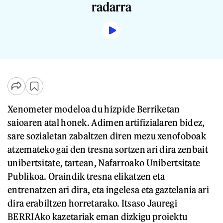
radarra
Xenometer modeloa du hizpide Berriketan
saioaren atal honek. Adimen artifizialaren bidez,
sare sozialetan zabaltzen diren mezu xenofoboak
atzemateko gai den tresna sortzen ari dira zenbait
unibertsitate, tartean, Nafarroako Unibertsitate
Publikoa. Oraindik tresna elikatzen eta
entrenatzen ari dira, eta ingelesa eta gaztelania ari
dira erabiltzen horretarako. Itsaso Jauregi
BERRIAko kazetariak eman dizkigu proiektu