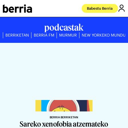
Babestu Berria
podcastak
BERRIKETAN
BERRIA FM
MURMUR
NEW YORKEKO MUNDU
BERRIA BERRIKETAN
Sareko xenofobia atzemateko