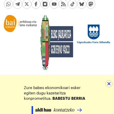
Zure babes ekonomikoari esker
egiten dugu kazetaritza
konprometitua.
BABESTU
BERRIA