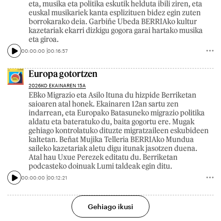
eta, musika eta politika eskutik helduta ibili ziren, eta
euskal musikariek kanta esplizituen bidez egin zuten
borrokarako deia. Garbiñe Ubeda BERRIAko kultur
kazetariak ekarri dizkigu gogora garai hartako musika
eta giroa.
00:00:00
00:16:57
Europa gotortzen
2026KO EKAINAREN 15A
EBko Migrazio eta Asilo Ituna du hizpide Berriketan
saioaren atal honek. Ekainaren 12an sartu zen
indarrean, eta Europako Batasuneko migrazio politika
aldatu eta bateratuko du, baita gogortu ere. Mugak
gehiago kontrolatuko dituzte migratzaileen eskubideen
kaltetan. Beñat Mujika Telleria BERRIAko Mundua
saileko kazetariak aletu digu itunak jasotzen duena.
Atal hau Uxue Perezek editatu du. Berriketan
podcasteko doinuak Lumi taldeak egin ditu.
00:00:00
00:12:21
Gehiago ikusi