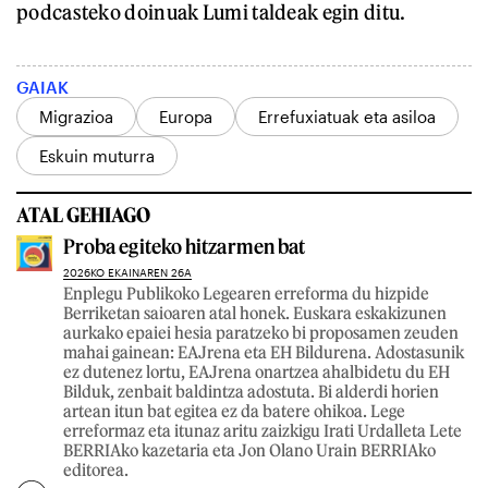
podcasteko doinuak Lumi taldeak egin ditu.
GAIAK
Migrazioa
Europa
Errefuxiatuak eta asiloa
Eskuin muturra
ATAL GEHIAGO
Proba egiteko hitzarmen bat
2026KO EKAINAREN 26A
Enplegu Publikoko Legearen erreforma du hizpide
Berriketan saioaren atal honek. Euskara eskakizunen
aurkako epaiei hesia paratzeko bi proposamen zeuden
mahai gainean: EAJrena eta EH Bildurena. Adostasunik
ez dutenez lortu, EAJrena onartzea ahalbidetu du EH
Bilduk, zenbait baldintza adostuta. Bi alderdi horien
artean itun bat egitea ez da batere ohikoa. Lege
erreformaz eta itunaz aritu zaizkigu Irati Urdalleta Lete
BERRIAko kazetaria eta Jon Olano Urain BERRIAko
editorea.