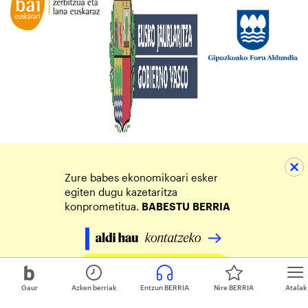
Zure babes ekonomikoari esker
egiten dugu kazetaritza
konprometitua.
BABESTU
BERRIA
Egin zure ekarpena
Gaur
Azken berriak
Entzun BERRIA
Nire BERRIA
Atalak