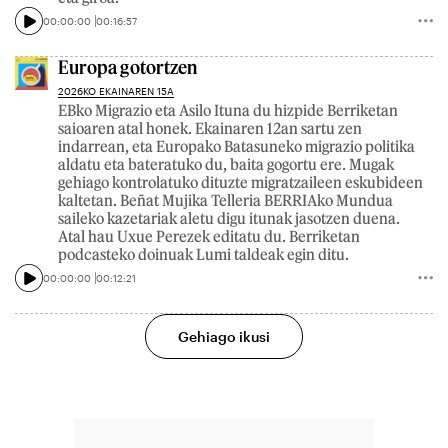
00:00:00
00:16:57
Europa gotortzen
2026KO EKAINAREN 15A
EBko Migrazio eta Asilo Ituna du hizpide Berriketan
saioaren atal honek. Ekainaren 12an sartu zen
indarrean, eta Europako Batasuneko migrazio politika
aldatu eta bateratuko du, baita gogortu ere. Mugak
gehiago kontrolatuko dituzte migratzaileen eskubideen
kaltetan. Beñat Mujika Telleria BERRIAko Mundua
saileko kazetariak aletu digu itunak jasotzen duena.
Atal hau Uxue Perezek editatu du. Berriketan
podcasteko doinuak Lumi taldeak egin ditu.
00:00:00
00:12:21
Gehiago ikusi