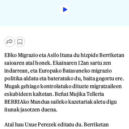
EBko Migrazio eta Asilo Ituna du hizpide Berriketan
saioaren atal honek. Ekainaren 12an sartu zen
indarrean, eta Europako Batasuneko migrazio
politika aldatu eta bateratuko du, baita gogortu ere.
Mugak gehiago kontrolatuko dituzte migratzaileen
eskubideen kaltetan. Beñat Mujika Telleria
BERRIAko Mundua saileko kazetariak aletu digu
itunak jasotzen duena.
Atal hau Uxue Perezek editatu du. Berriketan