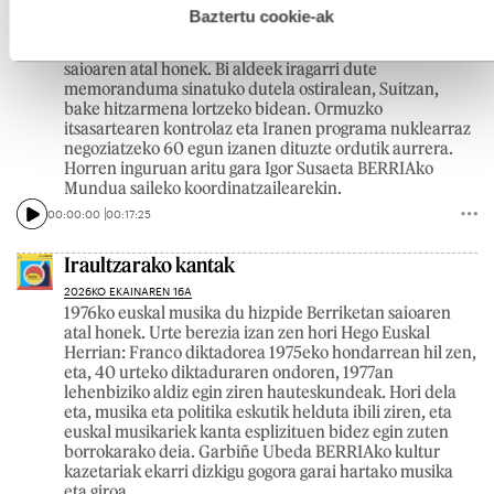
Berriro abiapuntuan?
esplizitua ematen diguzu.
Gehiago irakurri
Baztertu cookie-ak
2026KO EKAINAREN 17A
AEBen eta Iranen arteko ituna du hizpide Berriketan
saioaren atal honek. Bi aldeek iragarri dute
memoranduma sinatuko dutela ostiralean, Suitzan,
bake hitzarmena lortzeko bidean. Ormuzko
itsasartearen kontrolaz eta Iranen programa nuklearraz
negoziatzeko 60 egun izanen dituzte ordutik aurrera.
Horren inguruan aritu gara Igor Susaeta BERRIAko
Mundua saileko koordinatzailearekin.
00:00:00
00:17:25
Iraultzarako kantak
2026KO EKAINAREN 16A
1976ko euskal musika du hizpide Berriketan saioaren
atal honek. Urte berezia izan zen hori Hego Euskal
Herrian: Franco diktadorea 1975eko hondarrean hil zen,
eta, 40 urteko diktaduraren ondoren, 1977an
lehenbiziko aldiz egin ziren hauteskundeak. Hori dela
eta, musika eta politika eskutik helduta ibili ziren, eta
euskal musikariek kanta esplizituen bidez egin zuten
borrokarako deia. Garbiñe Ubeda BERRIAko kultur
kazetariak ekarri dizkigu gogora garai hartako musika
eta giroa.