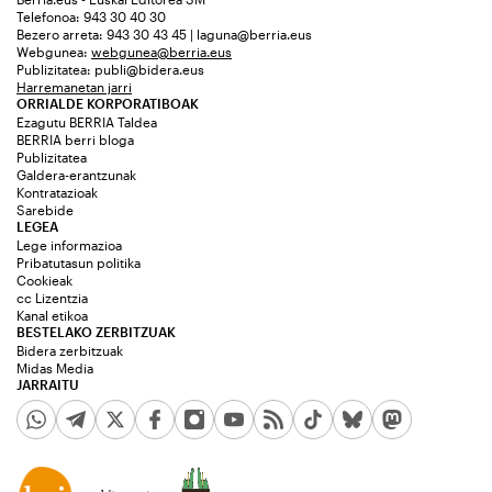
Telefonoa: 943 30 40 30
Bezero arreta: 943 30 43 45 | laguna@berria.eus
Webgunea:
webgunea@berria.eus
Publizitatea:
publi@bidera.eus
Harremanetan jarri
ORRIALDE KORPORATIBOAK
Ezagutu BERRIA Taldea
BERRIA berri bloga
Publizitatea
Galdera-erantzunak
Kontratazioak
Sarebide
LEGEA
Lege informazioa
Pribatutasun politika
Cookieak
cc Lizentzia
Kanal etikoa
BESTELAKO ZERBITZUAK
Bidera zerbitzuak
Midas Media
JARRAITU