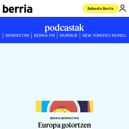
Babestu Berria
podcastak
BERRIKETAN
BERRIA FM
MURMUR
NEW YORKEKO MUNDU
BERRIA BERRIKETAN
Europa gotortzen