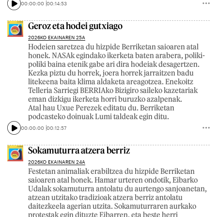
00:00:00
00:14:53
Geroz eta hodei gutxiago
2026KO EKAINAREN 25A
Hodeien saretzea du hizpide Berriketan saioaren atal
honek. NASAk egindako ikerketa baten arabera, poliki-
poliki baina etenik gabe ari dira hodeiak desagertzen.
Kezka piztu du horrek, joera horrek jarraitzen badu
litekeena baita klima aldaketa areagotzea. Enekoitz
Telleria Sarriegi BERRIAko Bizigiro saileko kazetariak
eman dizkigu ikerketa horri buruzko azalpenak.
Atal hau Uxue Perezek editatu du. Berriketan
podcasteko doinuak Lumi taldeak egin ditu.
00:00:00
00:12:57
Sokamuturra atzera berriz
2026KO EKAINAREN 24A
Festetan animaliak erabiltzea du hizpide Berriketan
saioaren atal honek. Hamar urteren ondotik, Eibarko
Udalak sokamuturra antolatu du aurtengo sanjoanetan,
atzean utzitako tradizioak atzera berriz antolatu
daitezkeela agerian utzita. Sokamuturraren aurkako
protestak egin dituzte Eibarren, eta beste herri