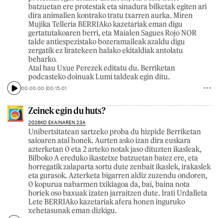
batzuetan ere protestak eta sinadura bilketak egiten ari
dira animalien kontrako tratu txarren aurka. Miren
Mujika Telleria BERRIAko kazetariak eman digu
gertatutakoaren berri, eta Maialen Sagues Rojo NOR
talde antiespezistako bozeramaileak azaldu digu
zergatik ez liratekeen halako ekitaldiak antolatu
beharko.
Atal hau Uxue Perezek editatu du. Berriketan
podcasteko doinuak Lumi taldeak egin ditu.
00:00:00
00:15:01
Zeinek egin du huts?
2026KO EKAINAREN 23A
Unibertsitatean sartzeko proba du hizpide Berriketan
saioaren atal honek. Aurten asko izan dira euskara
azterketan 0 eta 2 arteko notak jaso dituzten ikasleak,
Bilboko A ereduko ikastetxe batzuetan batez ere, eta
horregatik zalaparta sortu dute zenbait ikaslek, irakaslek
eta gurasok. Azterketa bigarren aldiz zuzendu ondoren,
0 kopurua nabarmen txikiagoa da, bai, baina nota
horiek oso baxuak izaten jarraitzen dute. Irati Urdalleta
Lete BERRIAko kazetariak afera honen inguruko
xehetasunak eman dizkigu.