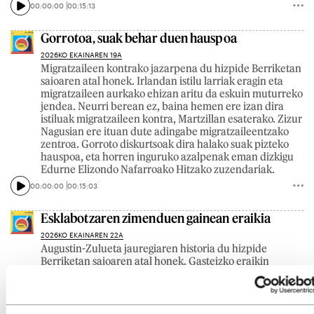
00:00:00
00:15:13
Gorrotoa, suak behar duen hauspoa
2026KO EKAINAREN 19A
Migratzaileen kontrako jazarpena du hizpide Berriketan
saioaren atal honek. Irlandan istilu larriak eragin eta
migratzaileen aurkako ehizan aritu da eskuin muturreko
jendea. Neurri berean ez, baina hemen ere izan dira
istiluak migratzaileen kontra, Martzillan esaterako. Zizur
Nagusian ere ituan dute adingabe migratzaileentzako
zentroa. Gorroto diskurtsoak dira halako suak pizteko
hauspoa, eta horren inguruko azalpenak eman dizkigu
Edurne Elizondo Nafarroako Hitzako zuzendariak.
00:00:00
00:15:03
Esklabotzaren zimenduen gainean eraikia
2026KO EKAINAREN 22A
Augustin-Zulueta jauregiaren historia du hizpide
Berriketan saioaren atal honek. Gasteizko eraikin
horretan Arabako Arte Ederren Museoa dago orain. XX.
mende hasieran eraiki zuten Elvira Zuluetak eskatuta.
Elvira Zulueta esklabista baten alaba zen, eta esklaboen
lepotik lortutako dirua jaso zuen herentzian. Are, diru