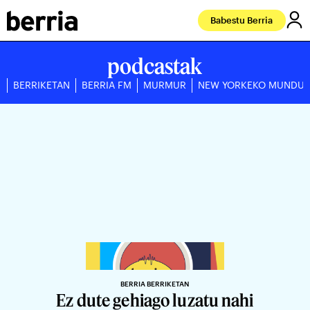
Babestu Berria
podcastak
BERRIKETAN
BERRIA FM
MURMUR
NEW YORKEKO MUNDU
BERRIA BERRIKETAN
Ez dute gehiago luzatu nahi