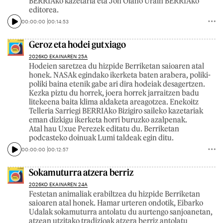
BERRIAko kazetaria eta Jon Olano Urain BERRIAko
editorea.
00:00:00
00:14:53
Geroz eta hodei gutxiago
2026KO EKAINAREN 25A
Hodeien saretzea du hizpide Berriketan saioaren atal
honek. NASAk egindako ikerketa baten arabera, poliki-
poliki baina etenik gabe ari dira hodeiak desagertzen.
Kezka piztu du horrek, joera horrek jarraitzen badu
litekeena baita klima aldaketa areagotzea. Enekoitz
Telleria Sarriegi BERRIAko Bizigiro saileko kazetariak
eman dizkigu ikerketa horri buruzko azalpenak.
Atal hau Uxue Perezek editatu du. Berriketan
podcasteko doinuak Lumi taldeak egin ditu.
00:00:00
00:12:57
Sokamuturra atzera berriz
2026KO EKAINAREN 24A
Festetan animaliak erabiltzea du hizpide Berriketan
saioaren atal honek. Hamar urteren ondotik, Eibarko
Udalak sokamuturra antolatu du aurtengo sanjoanetan,
atzean utzitako tradizioak atzera berriz antolatu