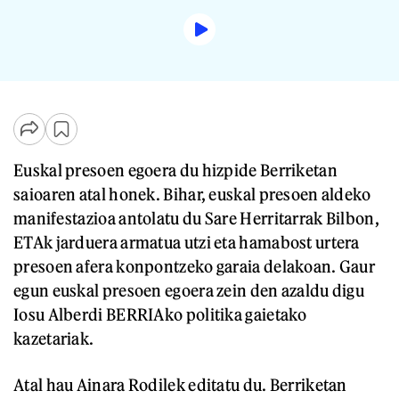
Euskal presoen egoera du hizpide Berriketan
saioaren atal honek. Bihar, euskal presoen aldeko
manifestazioa antolatu du Sare Herritarrak Bilbon,
ETAk jarduera armatua utzi eta hamabost urtera
presoen afera konpontzeko garaia delakoan. Gaur
egun euskal presoen egoera zein den azaldu digu
Iosu Alberdi BERRIAko politika gaietako
kazetariak.
Atal hau Ainara Rodilek editatu du. Berriketan