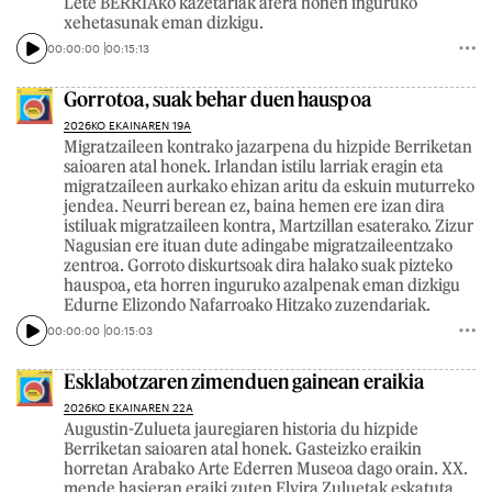
Lete BERRIAko kazetariak afera honen inguruko
xehetasunak eman dizkigu.
00:00:00
00:15:13
Gorrotoa, suak behar duen hauspoa
2026KO EKAINAREN 19A
Migratzaileen kontrako jazarpena du hizpide Berriketan
saioaren atal honek. Irlandan istilu larriak eragin eta
migratzaileen aurkako ehizan aritu da eskuin muturreko
jendea. Neurri berean ez, baina hemen ere izan dira
istiluak migratzaileen kontra, Martzillan esaterako. Zizur
Nagusian ere ituan dute adingabe migratzaileentzako
zentroa. Gorroto diskurtsoak dira halako suak pizteko
hauspoa, eta horren inguruko azalpenak eman dizkigu
Edurne Elizondo Nafarroako Hitzako zuzendariak.
00:00:00
00:15:03
Esklabotzaren zimenduen gainean eraikia
2026KO EKAINAREN 22A
Augustin-Zulueta jauregiaren historia du hizpide
Berriketan saioaren atal honek. Gasteizko eraikin
horretan Arabako Arte Ederren Museoa dago orain. XX.
mende hasieran eraiki zuten Elvira Zuluetak eskatuta.