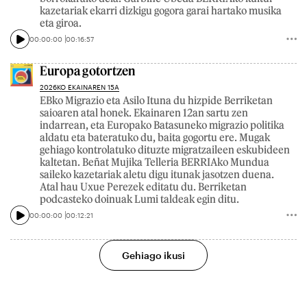
kazetariak ekarri dizkigu gogora garai hartako musika
eta giroa.
00:00:00
00:16:57
Europa gotortzen
2026KO EKAINAREN 15A
EBko Migrazio eta Asilo Ituna du hizpide Berriketan
saioaren atal honek. Ekainaren 12an sartu zen
indarrean, eta Europako Batasuneko migrazio politika
aldatu eta bateratuko du, baita gogortu ere. Mugak
gehiago kontrolatuko dituzte migratzaileen eskubideen
kaltetan. Beñat Mujika Telleria BERRIAko Mundua
saileko kazetariak aletu digu itunak jasotzen duena.
Atal hau Uxue Perezek editatu du. Berriketan
podcasteko doinuak Lumi taldeak egin ditu.
00:00:00
00:12:21
Gehiago ikusi