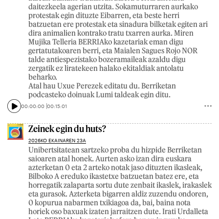
daitezkeela agerian utzita. Sokamuturraren aurkako
protestak egin dituzte Eibarren, eta beste herri
batzuetan ere protestak eta sinadura bilketak egiten ari
dira animalien kontrako tratu txarren aurka. Miren
Mujika Telleria BERRIAko kazetariak eman digu
gertatutakoaren berri, eta Maialen Sagues Rojo NOR
talde antiespezistako bozeramaileak azaldu digu
zergatik ez liratekeen halako ekitaldiak antolatu
beharko.
Atal hau Uxue Perezek editatu du. Berriketan
podcasteko doinuak Lumi taldeak egin ditu.
00:00:00
00:15:01
Zeinek egin du huts?
2026KO EKAINAREN 23A
Unibertsitatean sartzeko proba du hizpide Berriketan
saioaren atal honek. Aurten asko izan dira euskara
azterketan 0 eta 2 arteko notak jaso dituzten ikasleak,
Bilboko A ereduko ikastetxe batzuetan batez ere, eta
horregatik zalaparta sortu dute zenbait ikaslek, irakaslek
eta gurasok. Azterketa bigarren aldiz zuzendu ondoren,
0 kopurua nabarmen txikiagoa da, bai, baina nota
horiek oso baxuak izaten jarraitzen dute. Irati Urdalleta