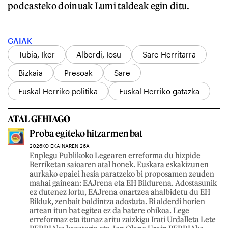
podcasteko doinuak Lumi taldeak egin ditu.
GAIAK
Tubia, Iker
Alberdi, Iosu
Sare Herritarra
Bizkaia
Presoak
Sare
Euskal Herriko politika
Euskal Herriko gatazka
ATAL GEHIAGO
Proba egiteko hitzarmen bat
2026KO EKAINAREN 26A
Enplegu Publikoko Legearen erreforma du hizpide
Berriketan saioaren atal honek. Euskara eskakizunen
aurkako epaiei hesia paratzeko bi proposamen zeuden
mahai gainean: EAJrena eta EH Bildurena. Adostasunik
ez dutenez lortu, EAJrena onartzea ahalbidetu du EH
Bilduk, zenbait baldintza adostuta. Bi alderdi horien
artean itun bat egitea ez da batere ohikoa. Lege
erreformaz eta itunaz aritu zaizkigu Irati Urdalleta Lete