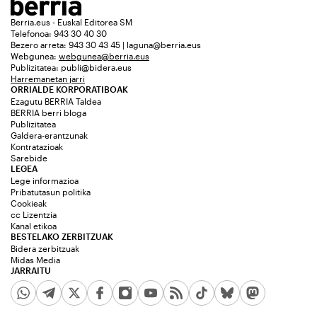
Berria.eus - Euskal Editorea SM
Telefonoa: 943 30 40 30
Bezero arreta: 943 30 43 45 | laguna@berria.eus
Webgunea:
webgunea@berria.eus
Publizitatea:
publi@bidera.eus
Harremanetan jarri
ORRIALDE KORPORATIBOAK
Ezagutu BERRIA Taldea
BERRIA berri bloga
Publizitatea
Galdera-erantzunak
Kontratazioak
Sarebide
LEGEA
Lege informazioa
Pribatutasun politika
Cookieak
cc Lizentzia
Kanal etikoa
BESTELAKO ZERBITZUAK
Bidera zerbitzuak
Midas Media
JARRAITU