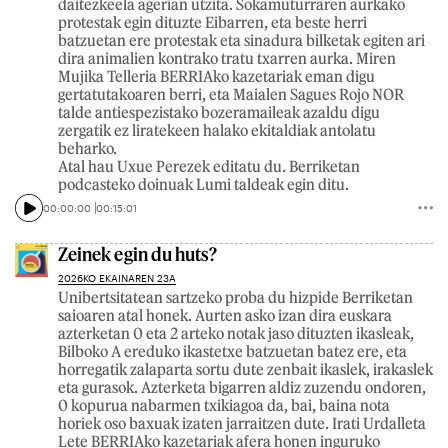
daitezkeela agerian utzita. Sokamuturraren aurkako
protestak egin dituzte Eibarren, eta beste herri
batzuetan ere protestak eta sinadura bilketak egiten ari
dira animalien kontrako tratu txarren aurka. Miren
Mujika Telleria BERRIAko kazetariak eman digu
gertatutakoaren berri, eta Maialen Sagues Rojo NOR
talde antiespezistako bozeramaileak azaldu digu
zergatik ez liratekeen halako ekitaldiak antolatu
beharko.
Atal hau Uxue Perezek editatu du. Berriketan
podcasteko doinuak Lumi taldeak egin ditu.
00:00:00
00:15:01
Zeinek egin du huts?
2026KO EKAINAREN 23A
Unibertsitatean sartzeko proba du hizpide Berriketan
saioaren atal honek. Aurten asko izan dira euskara
azterketan 0 eta 2 arteko notak jaso dituzten ikasleak,
Bilboko A ereduko ikastetxe batzuetan batez ere, eta
horregatik zalaparta sortu dute zenbait ikaslek, irakaslek
eta gurasok. Azterketa bigarren aldiz zuzendu ondoren,
0 kopurua nabarmen txikiagoa da, bai, baina nota
horiek oso baxuak izaten jarraitzen dute. Irati Urdalleta
Lete BERRIAko kazetariak afera honen inguruko