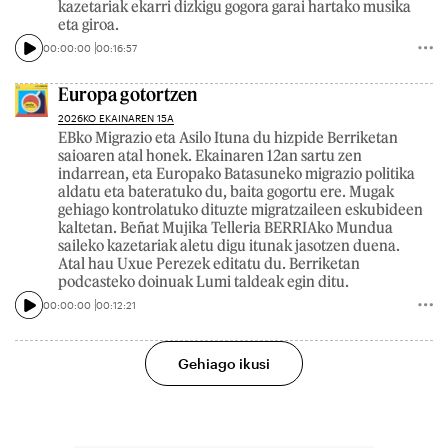
kazetariak ekarri dizkigu gogora garai hartako musika
eta giroa.
00:00:00
00:16:57
Europa gotortzen
2026KO EKAINAREN 15A
EBko Migrazio eta Asilo Ituna du hizpide Berriketan
saioaren atal honek. Ekainaren 12an sartu zen
indarrean, eta Europako Batasuneko migrazio politika
aldatu eta bateratuko du, baita gogortu ere. Mugak
gehiago kontrolatuko dituzte migratzaileen eskubideen
kaltetan. Beñat Mujika Telleria BERRIAko Mundua
saileko kazetariak aletu digu itunak jasotzen duena.
Atal hau Uxue Perezek editatu du. Berriketan
podcasteko doinuak Lumi taldeak egin ditu.
00:00:00
00:12:21
Gehiago ikusi