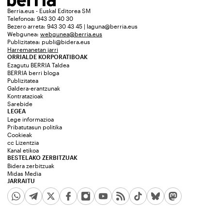
Berria.eus - Euskal Editorea SM
Telefonoa: 943 30 40 30
Bezero arreta: 943 30 43 45 | laguna@berria.eus
Webgunea:
webgunea@berria.eus
Publizitatea:
publi@bidera.eus
Harremanetan jarri
ORRIALDE KORPORATIBOAK
Ezagutu BERRIA Taldea
BERRIA berri bloga
Publizitatea
Galdera-erantzunak
Kontratazioak
Sarebide
LEGEA
Lege informazioa
Pribatutasun politika
Cookieak
cc Lizentzia
Kanal etikoa
BESTELAKO ZERBITZUAK
Bidera zerbitzuak
Midas Media
JARRAITU