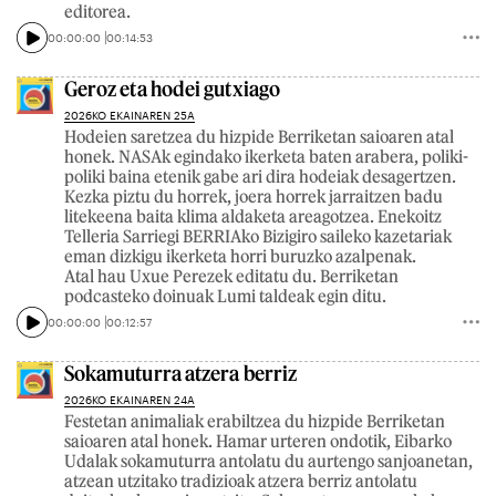
editorea.
00:00:00
00:14:53
Geroz eta hodei gutxiago
2026KO EKAINAREN 25A
Hodeien saretzea du hizpide Berriketan saioaren atal
honek. NASAk egindako ikerketa baten arabera, poliki-
poliki baina etenik gabe ari dira hodeiak desagertzen.
Kezka piztu du horrek, joera horrek jarraitzen badu
litekeena baita klima aldaketa areagotzea. Enekoitz
Telleria Sarriegi BERRIAko Bizigiro saileko kazetariak
eman dizkigu ikerketa horri buruzko azalpenak.
Atal hau Uxue Perezek editatu du. Berriketan
podcasteko doinuak Lumi taldeak egin ditu.
00:00:00
00:12:57
Sokamuturra atzera berriz
2026KO EKAINAREN 24A
Festetan animaliak erabiltzea du hizpide Berriketan
saioaren atal honek. Hamar urteren ondotik, Eibarko
Udalak sokamuturra antolatu du aurtengo sanjoanetan,
atzean utzitako tradizioak atzera berriz antolatu