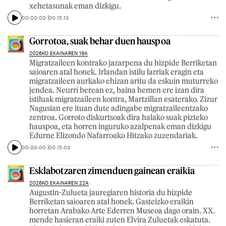
xehetasunak eman dizkigu.
00:00:00
00:15:13
Gorrotoa, suak behar duen hauspoa
2026KO EKAINAREN 19A
Migratzaileen kontrako jazarpena du hizpide Berriketan
saioaren atal honek. Irlandan istilu larriak eragin eta
migratzaileen aurkako ehizan aritu da eskuin muturreko
jendea. Neurri berean ez, baina hemen ere izan dira
istiluak migratzaileen kontra, Martzillan esaterako. Zizur
Nagusian ere ituan dute adingabe migratzaileentzako
zentroa. Gorroto diskurtsoak dira halako suak pizteko
hauspoa, eta horren inguruko azalpenak eman dizkigu
Edurne Elizondo Nafarroako Hitzako zuzendariak.
00:00:00
00:15:03
Esklabotzaren zimenduen gainean eraikia
2026KO EKAINAREN 22A
Augustin-Zulueta jauregiaren historia du hizpide
Berriketan saioaren atal honek. Gasteizko eraikin
horretan Arabako Arte Ederren Museoa dago orain. XX.
mende hasieran eraiki zuten Elvira Zuluetak eskatuta.