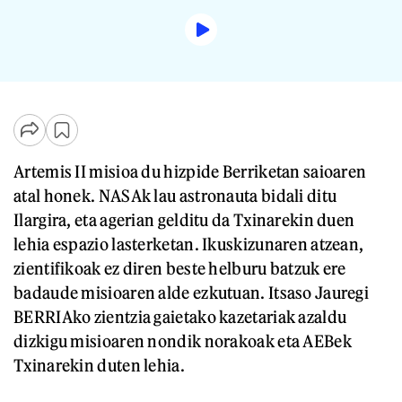
Artemis II misioa du hizpide Berriketan saioaren
atal honek. NASAk lau astronauta bidali ditu
Ilargira, eta agerian gelditu da Txinarekin duen
lehia espazio lasterketan. Ikuskizunaren atzean,
zientifikoak ez diren beste helburu batzuk ere
badaude misioaren alde ezkutuan. Itsaso Jauregi
BERRIAko zientzia gaietako kazetariak azaldu
dizkigu misioaren nondik norakoak eta AEBek
Txinarekin duten lehia.