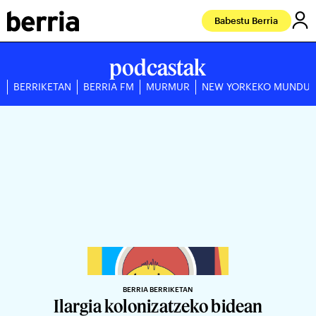
Babestu Berria
podcastak
BERRIKETAN
BERRIA FM
MURMUR
NEW YORKEKO MUNDU
BERRIA BERRIKETAN
Ilargia kolonizatzeko bidean