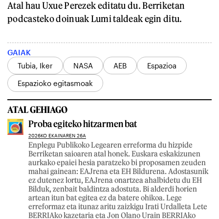
Atal hau Uxue Perezek editatu du. Berriketan
podcasteko doinuak Lumi taldeak egin ditu.
GAIAK
Tubia, Iker
NASA
AEB
Espazioa
Espazioko egitasmoak
ATAL GEHIAGO
Proba egiteko hitzarmen bat
2026KO EKAINAREN 26A
Enplegu Publikoko Legearen erreforma du hizpide
Berriketan saioaren atal honek. Euskara eskakizunen
aurkako epaiei hesia paratzeko bi proposamen zeuden
mahai gainean: EAJrena eta EH Bildurena. Adostasunik
ez dutenez lortu, EAJrena onartzea ahalbidetu du EH
Bilduk, zenbait baldintza adostuta. Bi alderdi horien
artean itun bat egitea ez da batere ohikoa. Lege
erreformaz eta itunaz aritu zaizkigu Irati Urdalleta Lete
BERRIAko kazetaria eta Jon Olano Urain BERRIAko