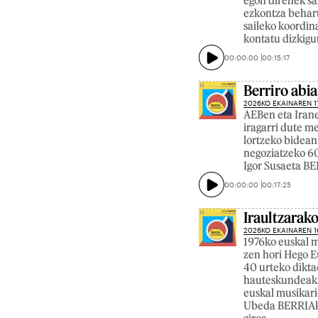
egon direnek sa
ezkontza behart
saileko koordin
kontatu dizkigu
00:00:00
00:15:17
Berriro abi
2026KO EKAINAREN 1
AEBen eta Irane
iragarri dute m
lortzeko bidean
negoziatzeko 60
Igor Susaeta B
00:00:00
00:17:25
Iraultzarak
2026KO EKAINAREN 1
1976ko euskal m
zen hori Hego E
40 urteko dikta
hauteskundeak. H
euskal musikari
Ubeda BERRIAko 