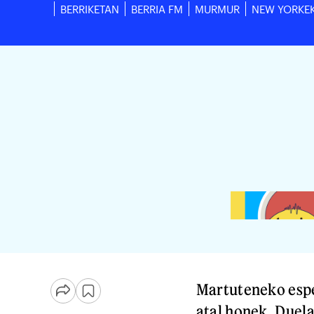
BERRIKETAN
BERRIA FM
MURMUR
NEW YORKE
Martuteneko espe
atal honek. Duela