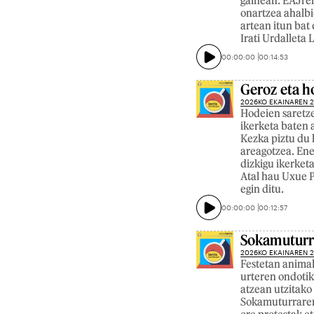
gainean: EAJren
onartzea ahalbi
artean itun bat 
Irati Urdalleta
00:00:00
00:14:53
Geroz eta h
2026KO EKAINAREN 
Hodeien saretze
ikerketa baten a
Kezka piztu du 
areagotzea. Ene
dizkigu ikerket
Atal hau Uxue P
egin ditu.
00:00:00
00:12:57
Sokamuturra
2026KO EKAINAREN 
Festetan animal
urteren ondotik
atzean utzitako 
Sokamuturraren 