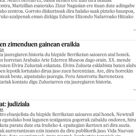
a. Neurri berean ez, baina hemen ere izan dira istiluak
ontra, Martzillan esaterako. Zizur Nagusian ere ituan dute adingabe
ako zentroa. Gorroto diskurtsoak dira halako suak pizteko hauspoa,
uruko azalpenak eman dizkigu Edurne Elizondo Nafarroako Hitzako
en zimenduen gainean eraikia
22A
a jauregiaren historia du hizpide Berriketan saioaren atal honek.
kin horretan Arabako Arte Ederren Museoa dago orain. XX. mende
zuten Elvira Zuluetak eskatuta. Elvira Zulueta esklabista baten alab
en lepotik lortutako dirua jaso zuen herentzian. Are, diru horrekin
esteak beste, aipatutako jauregia. Peru Amorrortu Barrenetxea
riak kontatu digu Zuluetarren eta jauregiaren historia.
at: judiziala
8A
ro ebanjelista du hizpide Berriketan saioaren atal honek. Newtrall
 egondako bost lagunen testigantza gogorrak zabaldu ondoren, hir
ta paratu dute eta Iruñeko 4. epaitegian ikertzen ari dira auzia.
ak aurrerantzean ezin izanen du diru publikorik jaso. Vida Nuevan