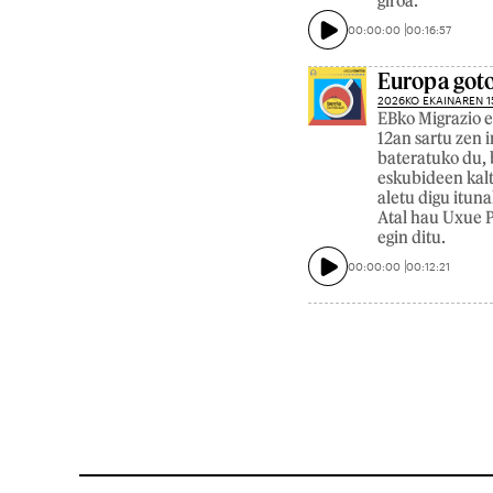
giroa.
00:00:00
00:16:57
Europa got
2026KO EKAINAREN 1
EBko Migrazio e
12an sartu zen 
bateratuko du, 
eskubideen kalt
aletu digu itun
Atal hau Uxue P
egin ditu.
00:00:00
00:12:21