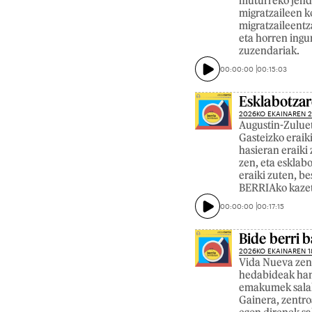
muturreko jende
migratzaileen k
migratzaileentz
eta horren ing
zuzendariak.
00:00:00
00:15:03
Esklabotzar
2026KO EKAINAREN 
Augustin-Zuluet
Gasteizko erai
hasieran eraiki 
zen, eta esklabo
eraiki zuten, b
BERRIAko kazeta
00:00:00
00:17:15
Bide berri b
2026KO EKAINAREN 1
Vida Nueva zent
hedabideak han
emakumek salake
Gainera, zentro