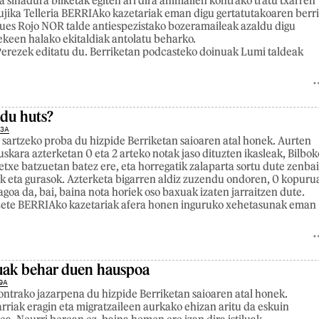
a sinadura bilketak egiten ari dira animalien kontrako tratu txarren
jika Telleria BERRIAko kazetariak eman digu gertatutakoaren berri
ues Rojo NOR talde antiespezistako bozeramaileak azaldu digu
tekeen halako ekitaldiak antolatu beharko.
erezek editatu du. Berriketan podcasteko doinuak Lumi taldeak
 du huts?
23A
 sartzeko proba du hizpide Berriketan saioaren atal honek. Aurten
uskara azterketan 0 eta 2 arteko notak jaso dituzten ikasleak, Bilbok
etxe batzuetan batez ere, eta horregatik zalaparta sortu dute zenbai
lek eta gurasok. Azterketa bigarren aldiz zuzendu ondoren, 0 kopuru
goa da, bai, baina nota horiek oso baxuak izaten jarraitzen dute.
a Lete BERRIAko kazetariak afera honen inguruko xehetasunak eman
suak behar duen hauspoa
9A
ontrako jazarpena du hizpide Berriketan saioaren atal honek.
larriak eragin eta migratzaileen aurkako ehizan aritu da eskuin