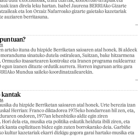
latu dute exorzismoak, tratu txarrak, konbertsio terapiak eta
uak izan direla leku hartan. Isabel Jaurena BERRIAko Gizarte
atzaileak eta Ion Orzaiz Nafarroako gizarte gaietako kazetariak
te auziaren berritasuna.
apuntuan?
7A
n arteko ituna du hizpide Berriketan saioaren atal honek. Bi aldeek
emoranduma sinatuko dutela ostiralean, Suitzan, bake hitzarmena
. Ormuzko itsasartearen kontrolaz eta Iranen programa nuklearraz
 egun izanen dituzte ordutik aurrera. Horren inguruan aritu gara
ERRIAko Mundua saileko koordinatzailearekin.
o kantak
6A
usika du hizpide Berriketan saioaren atal honek. Urte berezia izan
uskal Herrian: Franco diktadorea 1975eko hondarrean hil zen, eta,
duraren ondoren, 1977an lehenbiziko aldiz egin ziren
ori dela eta, musika eta politika eskutik helduta ibili ziren, eta
ek kanta esplizituen bidez egin zuten borrokarako deia. Garbiñe
kultur kazetariak ekarri dizkigu gogora garai hartako musika eta