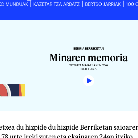
KO MUNDUAK
KAZETARITZA ARDATZ
BERTSO JARRIAK
100 
BERRIA BERRIKETAN
Minaren memoria
2026KO MAIATZAREN 25A
IKER TUBIA
txea du hizpide du hizpide Berriketan saioare
 78 urte ireki zuten eta ekainaren 24an itxiko