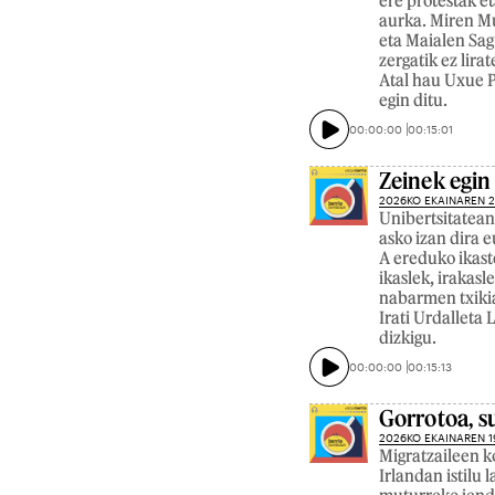
ere protestak et
aurka. Miren Mu
eta Maialen Sag
zergatik ez lira
Atal hau Uxue P
egin ditu.
00:00:00
00:15:01
Zeinek egin
2026KO EKAINAREN 
Unibertsitatean
asko izan dira e
A ereduko ikast
ikaslek, irakas
nabarmen txikia
Irati Urdallet
dizkigu.
00:00:00
00:15:13
Gorrotoa, 
2026KO EKAINAREN 1
Migratzaileen k
Irlandan istilu 