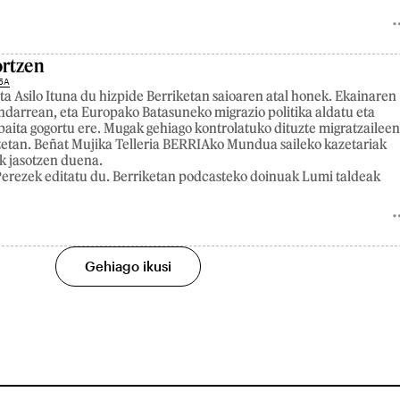
ortzen
5A
ta Asilo Ituna du hizpide Berriketan saioaren atal honek. Ekainaren
indarrean, eta Europako Batasuneko migrazio politika aldatu eta
baita gogortu ere. Mugak gehiago kontrolatuko dituzte migratzailee
etan. Beñat Mujika Telleria BERRIAko Mundua saileko kazetariak
ak jasotzen duena.
erezek editatu du. Berriketan podcasteko doinuak Lumi taldeak
Gehiago ikusi