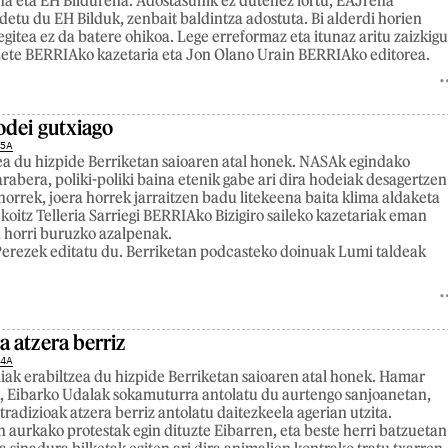
a eta EH Bildurena. Adostasunik ez dutenez lortu, EAJrena
detu du EH Bilduk, zenbait baldintza adostuta. Bi alderdi horien
egitea ez da batere ohikoa. Lege erreformaz eta itunaz aritu zaizkig
 Lete BERRIAko kazetaria eta Jon Olano Urain BERRIAko editorea.
odei gutxiago
25A
a du hizpide Berriketan saioaren atal honek. NASAk egindako
rabera, poliki-poliki baina etenik gabe ari dira hodeiak desagertzen
horrek, joera horrek jarraitzen badu litekeena baita klima aldaketa
koitz Telleria Sarriegi BERRIAko Bizigiro saileko kazetariak eman
a horri buruzko azalpenak.
erezek editatu du. Berriketan podcasteko doinuak Lumi taldeak
 atzera berriz
24A
iak erabiltzea du hizpide Berriketan saioaren atal honek. Hamar
, Eibarko Udalak sokamuturra antolatu du aurtengo sanjoanetan,
tradizioak atzera berriz antolatu daitezkeela agerian utzita.
aurkako protestak egin dituzte Eibarren, eta beste herri batzuetan