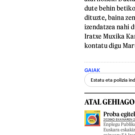
dute behin betiko
dituzte, baina z
izendatzea nahi 
Iratxe Muxika Ka
kontatu digu Mar
GAIAK
Estatu eta polizia in
ATAL GEHIAGO
Proba egite
2026KO EKAINAREN 
Enplegu Publiko
Euskara eskaki