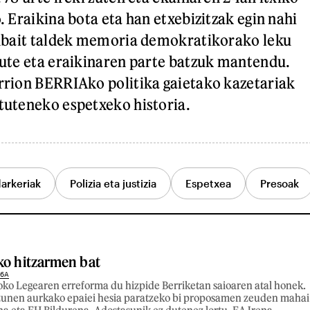
. Eraikina bota eta han etxebizitzak egin nahi
enbait taldek memoria demokratikorako leku
dute eta eraikinaren parte batzuk mantendu.
rrion BERRIAko politika gaietako kazetariak
tuteneko espetxeko historia.
darkeriak
Polizia eta justizia
Espetxea
Presoak
ko hitzarmen bat
26A
ko Legearen erreforma du hizpide Berriketan saioaren atal honek.
zunen aurkako epaiei hesia paratzeko bi proposamen zeuden mahai