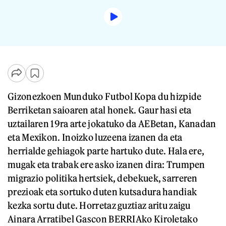
Gizonezkoen Munduko Futbol Kopa du hizpide
Berriketan saioaren atal honek. Gaur hasi eta
uztailaren 19ra arte jokatuko da AEBetan, Kanadan
eta Mexikon. Inoizko luzeena izanen da eta
herrialde gehiagok parte hartuko dute. Hala ere,
mugak eta trabak ere asko izanen dira: Trumpen
migrazio politika hertsiek, debekuek, sarreren
prezioak eta sortuko duten kutsadura handiak
kezka sortu dute. Horretaz guztiaz aritu zaigu
Ainara Arratibel Gascon BERRIAko Kiroletako