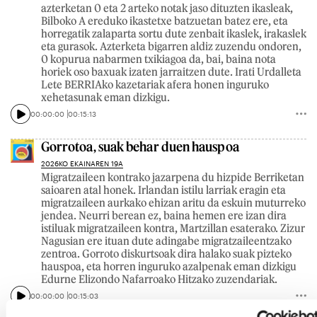
azterketan 0 eta 2 arteko notak jaso dituzten ikasleak,
Bilboko A ereduko ikastetxe batzuetan batez ere, eta
horregatik zalaparta sortu dute zenbait ikaslek, irakaslek
eta gurasok. Azterketa bigarren aldiz zuzendu ondoren,
0 kopurua nabarmen txikiagoa da, bai, baina nota
horiek oso baxuak izaten jarraitzen dute. Irati Urdalleta
Lete BERRIAko kazetariak afera honen inguruko
xehetasunak eman dizkigu.
00:00:00
00:15:13
Gorrotoa, suak behar duen hauspoa
2026KO EKAINAREN 19A
Migratzaileen kontrako jazarpena du hizpide Berriketan
saioaren atal honek. Irlandan istilu larriak eragin eta
migratzaileen aurkako ehizan aritu da eskuin muturreko
jendea. Neurri berean ez, baina hemen ere izan dira
istiluak migratzaileen kontra, Martzillan esaterako. Zizur
Nagusian ere ituan dute adingabe migratzaileentzako
zentroa. Gorroto diskurtsoak dira halako suak pizteko
hauspoa, eta horren inguruko azalpenak eman dizkigu
Edurne Elizondo Nafarroako Hitzako zuzendariak.
00:00:00
00:15:03