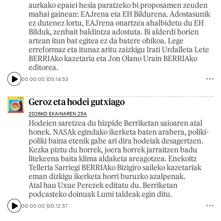
aurkako epaiei hesia paratzeko bi proposamen zeuden
mahai gainean: EAJrena eta EH Bildurena. Adostasunik
ez dutenez lortu, EAJrena onartzea ahalbidetu du EH
Bilduk, zenbait baldintza adostuta. Bi alderdi horien
artean itun bat egitea ez da batere ohikoa. Lege
erreformaz eta itunaz aritu zaizkigu Irati Urdalleta Lete
BERRIAko kazetaria eta Jon Olano Urain BERRIAko
editorea.
00:00:00
00:14:53
Geroz eta hodei gutxiago
2026KO EKAINAREN 25A
Hodeien saretzea du hizpide Berriketan saioaren atal
honek. NASAk egindako ikerketa baten arabera, poliki-
poliki baina etenik gabe ari dira hodeiak desagertzen.
Kezka piztu du horrek, joera horrek jarraitzen badu
litekeena baita klima aldaketa areagotzea. Enekoitz
Telleria Sarriegi BERRIAko Bizigiro saileko kazetariak
eman dizkigu ikerketa horri buruzko azalpenak.
Atal hau Uxue Perezek editatu du. Berriketan
podcasteko doinuak Lumi taldeak egin ditu.
00:00:00
00:12:57