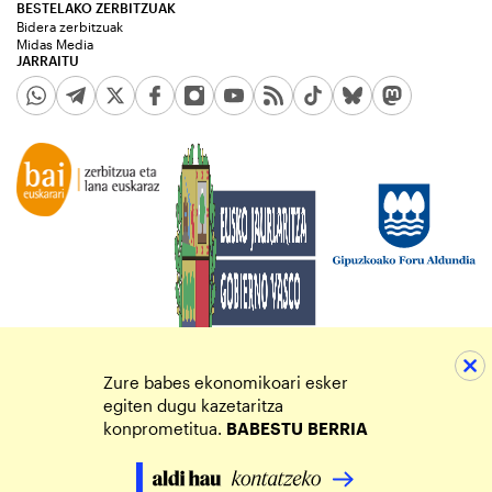
BESTELAKO ZERBITZUAK
Bidera zerbitzuak
Midas Media
JARRAITU
Zure babes ekonomikoari esker
egiten dugu kazetaritza
konprometitua.
BABESTU
BERRIA