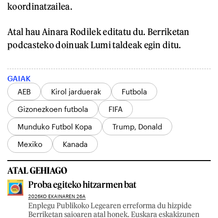
koordinatzailea.
Atal hau Ainara Rodilek editatu du. Berriketan
podcasteko doinuak Lumi taldeak egin ditu.
GAIAK
AEB
Kirol jarduerak
Futbola
Gizonezkoen futbola
FIFA
Munduko Futbol Kopa
Trump, Donald
Mexiko
Kanada
ATAL GEHIAGO
Proba egiteko hitzarmen bat
2026KO EKAINAREN 26A
Enplegu Publikoko Legearen erreforma du hizpide
Berriketan saioaren atal honek. Euskara eskakizunen