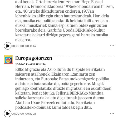
atal honek. Urte berezia izan zen hori Hego Euskal
Herrian: Franco diktadorea 1975eko hondarrean hil zen,
eta, 40 urteko diktaduraren ondoren, 1977an
lehenbiziko aldiz egin ziren hauteskundeak. Hori dela
eta, musika eta politika eskutik helduta ibili ziren, eta
euskal musikariek kanta esplizituen bidez egin zuten
borrokarako deia. Garbiñe Ubeda BERRIAko kultur
kazetariak ekarri dizkigu gogora garai hartako musika
eta giroa.
00:00:00
00:16:57
Europa gotortzen
2026KO EKAINAREN 15A
EBko Migrazio eta Asilo Ituna du hizpide Berriketan
saioaren atal honek. Ekainaren 12an sartu zen
indarrean, eta Europako Batasuneko migrazio politika
aldatu eta bateratuko du, baita gogortu ere. Mugak
gehiago kontrolatuko dituzte migratzaileen eskubideen
kaltetan. Beñat Mujika Telleria BERRIAko Mundua
saileko kazetariak aletu digu itunak jasotzen duena.
Atal hau Uxue Perezek editatu du. Berriketan
podcasteko doinuak Lumi taldeak egin ditu.
00:00:00
00:12:21