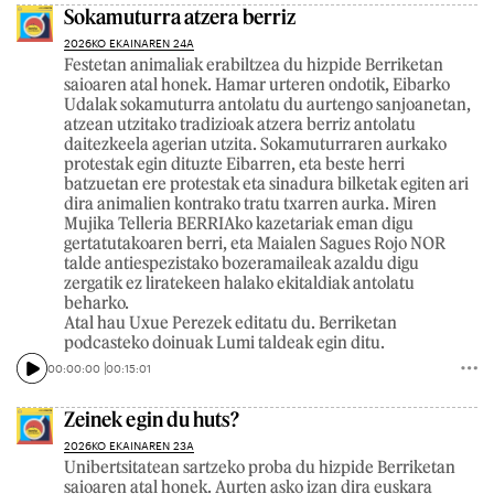
Sokamuturra atzera berriz
2026KO EKAINAREN 24A
Festetan animaliak erabiltzea du hizpide Berriketan
saioaren atal honek. Hamar urteren ondotik, Eibarko
Udalak sokamuturra antolatu du aurtengo sanjoanetan,
atzean utzitako tradizioak atzera berriz antolatu
daitezkeela agerian utzita. Sokamuturraren aurkako
protestak egin dituzte Eibarren, eta beste herri
batzuetan ere protestak eta sinadura bilketak egiten ari
dira animalien kontrako tratu txarren aurka. Miren
Mujika Telleria BERRIAko kazetariak eman digu
gertatutakoaren berri, eta Maialen Sagues Rojo NOR
talde antiespezistako bozeramaileak azaldu digu
zergatik ez liratekeen halako ekitaldiak antolatu
beharko.
Atal hau Uxue Perezek editatu du. Berriketan
podcasteko doinuak Lumi taldeak egin ditu.
00:00:00
00:15:01
Zeinek egin du huts?
2026KO EKAINAREN 23A
Unibertsitatean sartzeko proba du hizpide Berriketan
saioaren atal honek. Aurten asko izan dira euskara