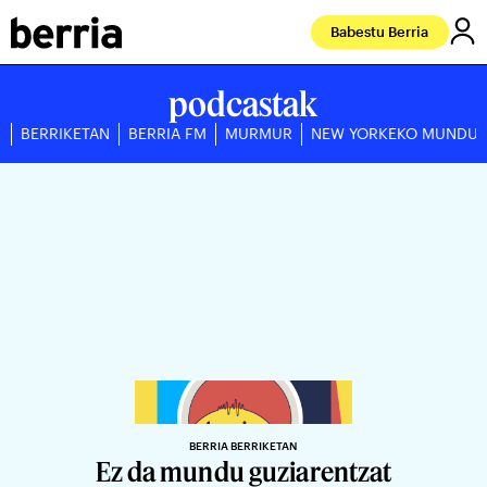
Babestu Berria
podcastak
BERRIKETAN
BERRIA FM
MURMUR
NEW YORKEKO MUNDU
BERRIA BERRIKETAN
Ez da mundu guziarentzat