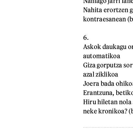
Nahiago jarri lan
Nahita erortzen g
kontraesanean (b
6.
Askok daukagu 
automatikoa
Giza gorputza sor
azal ziklikoa
Joera bada ohiko
Erantzuna, betiko
Hiru hiletan nola
neke kronikoa? (b