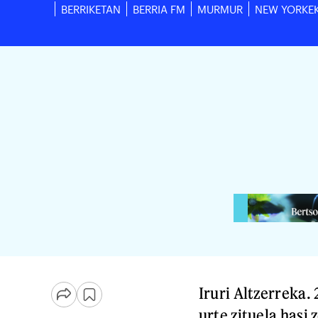
BERRIKETAN
BERRIA FM
MURMUR
NEW YORKE
Iruri Altzerreka.
urte zituela hasi