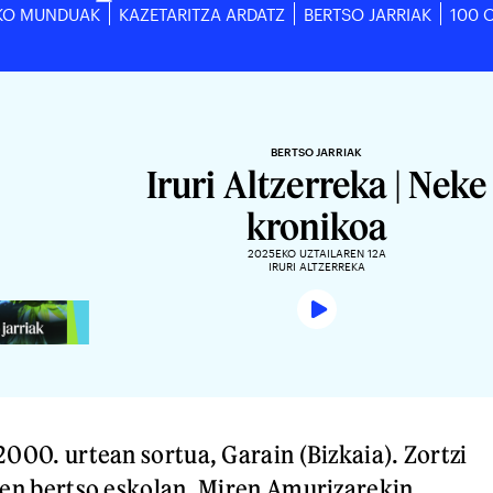
KO MUNDUAK
KAZETARITZA ARDATZ
BERTSO JARRIAK
100 
BERTSO JARRIAK
Iruri Altzerreka | Neke
kronikoa
2025EKO UZTAILAREN 12A
IRURI ALTZERREKA
 2000. urtean sortua, Garain (Bizkaia). Zortzi
 zen bertso eskolan, Miren Amurizarekin,