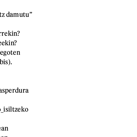
etz damutu”
rrekin?
eekin?
 egoten
bis).
asperdura
_isiltzeko
ean