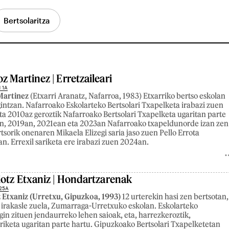
Bertsolaritza
z Martinez | Erretzaileari
 1A
Martinez
(Etxarri Aranatz, Nafarroa, 1983) Etxarriko bertso eskolan
gintzan. Nafarroako Eskolarteko Bertsolari Txapelketa irabazi zuen
ta 2010az geroztik Nafarroako Bertsolari Txapelketa ugaritan parte
an, 2019an, 2021ean eta 2023an Nafarroako txapeldunorde izan zen
tsorik onenaren Mikaela Elizegi saria jaso zuen Pello Errota
an. Errexil sariketa ere irabazi zuen 2024an.
iotz Etxaniz | Hondartzarenak
25A
 Etxaniz (Urretxu, Gipuzkoa, 1993)
12 urterekin hasi zen bertsotan,
irakasle zuela, Zumarraga-Urretxuko eskolan. Eskolarteko
gin zituen jendaurreko lehen saioak, eta, harrezkeroztik,
riketa ugaritan parte hartu. Gipuzkoako Bertsolari Txapelketetan