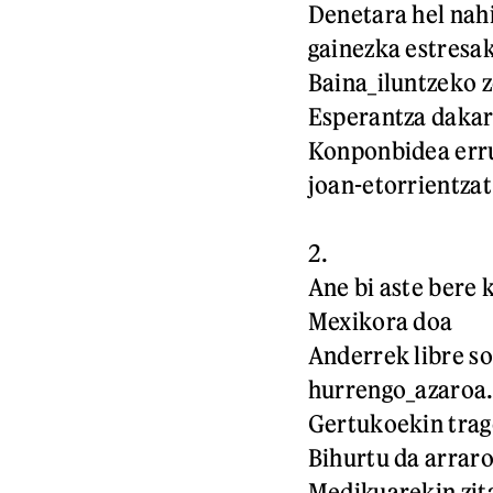
Denetara hel nahi
gainezka estresa
Baina_iluntzeko 
Esperantza dakar
Konponbidea err
joan-etorrientzat 
2.
Ane bi aste bere 
Mexikora doa
Anderrek libre so
hurrengo_azaroa.
Gertukoekin tra
Bihurtu da arrar
Medikuarekin zit