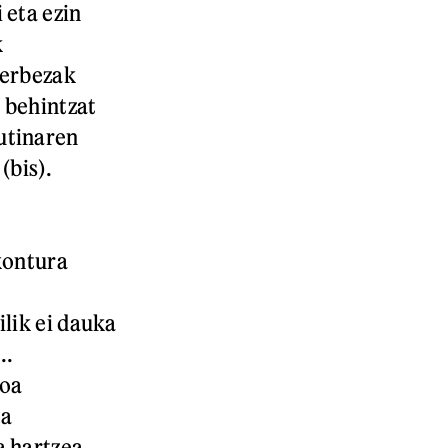
 eta ezin
k
zerbezak
 behintzat
utinaren
(bis).
kontura
ilik ei dauka
..
goa
oa
a hartzea