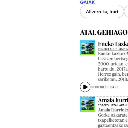
GAIAK
Altzerreka, Iruri
ATAL GEHIAGO
Eneko Lazko
2026KO ABUZTUAREN
Eneko Lazkoz 
hasi zen bertso
2000. urtean, e
hartu du. 2017
Horrez gain, ber
sariketan, 2018
00:00:00
00:04:27
Amaia Iturr
2026KO UZTAILAREN 
Amaia Iturriotz
Gorka Azkarate 
txapelketetan e
gazteentzako sa