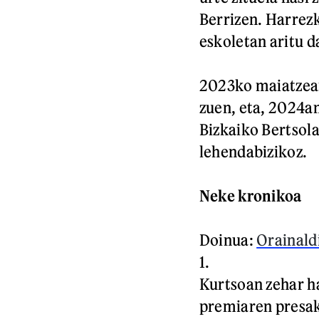
Berrizen. Harrez
eskoletan aritu da
2023ko maiatzean 
zuen, eta, 2024a
Bizkaiko Bertsola
lehendabizikoz.
Neke kronikoa
Doinua:
Orainald
1.
Kurtsoan zehar ha
premiaren presa