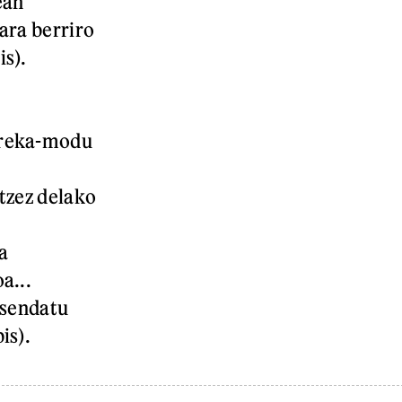
ean
ara berriro
is).
oreka-modu
tzez delako
a
a...
 sendatu
is).