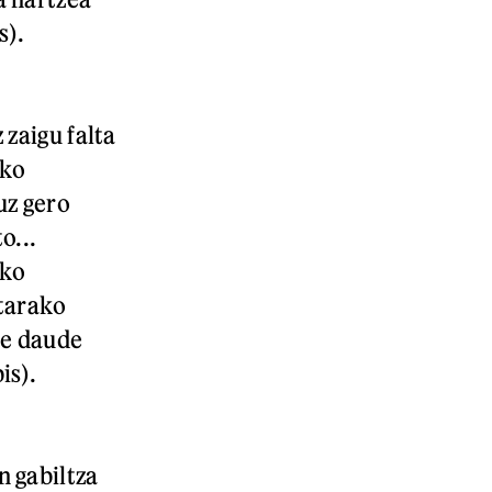
s).
 zaigu falta
rko
uz gero
o...
ako
etarako
te daude
is).
n gabiltza