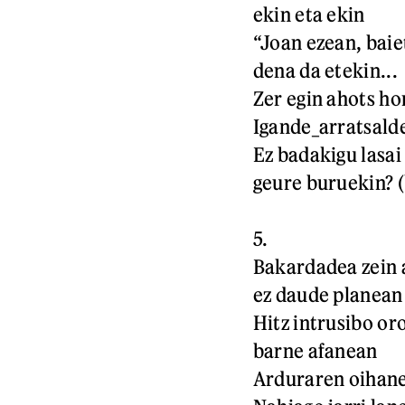
ekin eta ekin
“Joan ezean, bai
dena da etekin...
Zer egin ahots ho
Igande_arratsald
Ez badakigu lasai
geure buruekin? (
5.
Bakardadea zein 
ez daude planean
Hitz intrusibo oro
barne afanean
Arduraren oihan