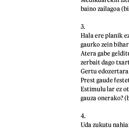
baino zailagoa (bi
3.
Hala ere planik ez
gaurko zein biha
Atera gabe geldit
zerbait dago txart
Gertu edozertar
Prest gaude fest
Estimulu lar ez o
gauza onerako? (b
4.
Uda zukutu nahia