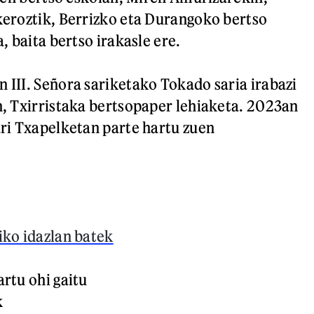
keroztik, Berrizko eta Durangoko bertso
, baita bertso irakasle ere.
III. Señora sariketako Tokado saria irabazi
n, Txirristaka bertsopaper lehiaketa. 2023an
ri Txapelketan parte hartu zuen
iko idazlan batek
rtu ohi gaitu
k