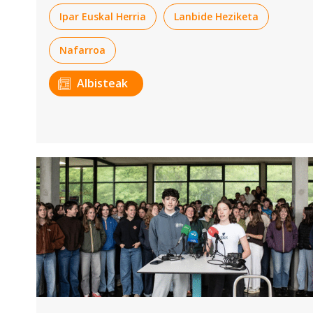
Ipar Euskal Herria
Lanbide Heziketa
Nafarroa
Albisteak