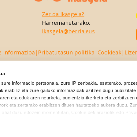
Zer da Ikasgela?
Harremanetarako:
ikasgela@berria.eus
e Informazioa
Pribatutasun politika
Cookieak
Lize
sua
sure informacio pertsonala, zure IP zenbakia, esaterako, proze
k erabiliz eta zure gailuko informazioak azitzen dugu publizitate
tearen eta edukiaren neurketa, audientzia-ikerketa eta zerbitzuen
nork eta zertarako erabiltzen dituen hautatzeko aukera duzu. Z
 ahal duzu edozein momentutan, Cookie deklaraziotik edo Priva
like to: