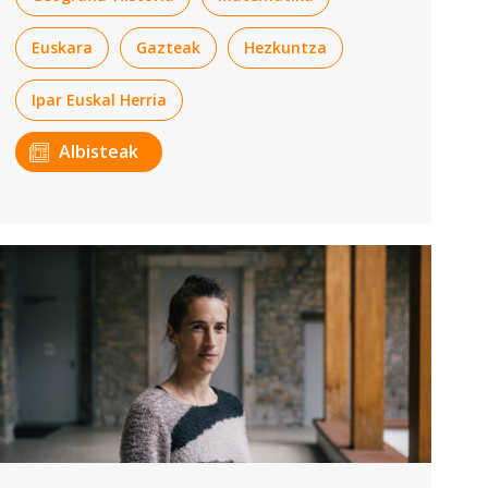
Euskara
Gazteak
Hezkuntza
Ipar Euskal Herria
Albisteak