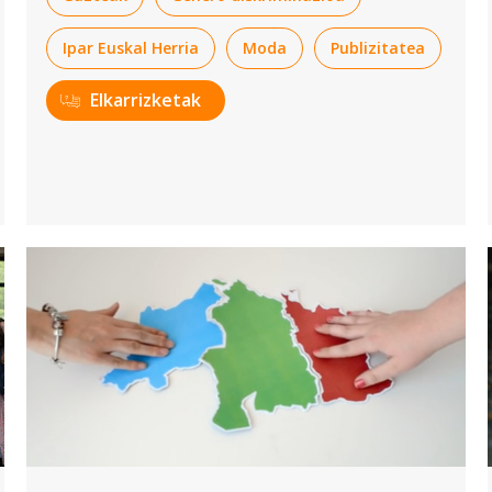
Ipar Euskal Herria
Moda
Publizitatea
Elkarrizketak