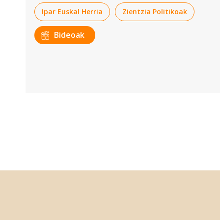
Ipar Euskal Herria
Zientzia Politikoak
Bideoak