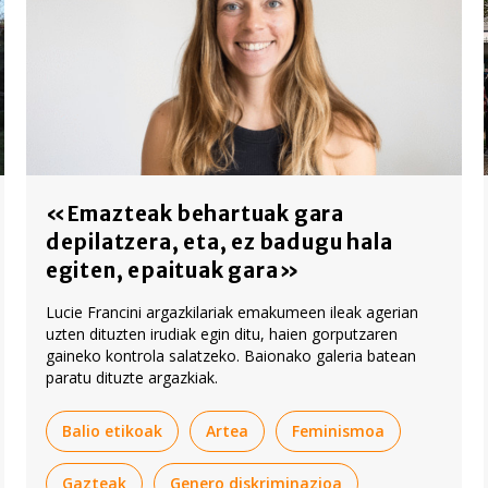
«Emazteak behartuak gara
depilatzera, eta, ez badugu hala
egiten, epaituak gara»
Lucie Francini argazkilariak emakumeen ileak agerian
uzten dituzten irudiak egin ditu, haien gorputzaren
gaineko kontrola salatzeko. Baionako galeria batean
paratu dituzte argazkiak.
Balio etikoak
Artea
Feminismoa
Gazteak
Genero diskriminazioa