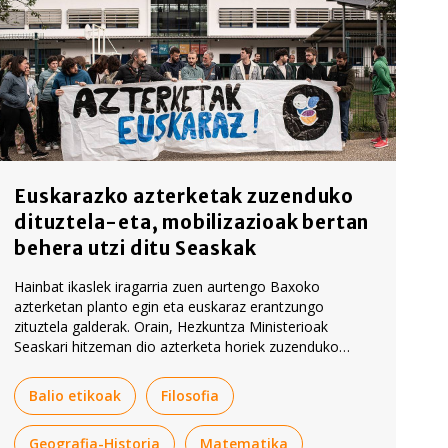
Euskarazko azterketak zuzenduko
dituztela-eta, mobilizazioak bertan
behera utzi ditu Seaskak
Hainbat ikaslek iragarria zuen aurtengo Baxoko
azterketan planto egin eta euskaraz erantzungo
zituztela galderak. Orain, Hezkuntza Ministerioak
Seaskari hitzeman dio azterketa horiek zuzenduko
dituztela. 2028tik aitzina, gainera, azterketaren zati bat
euskaraz egin ahal izanen da. Hori guztia dela eta,
Balio etikoak
Filosofia
iragarritako mobilizazioak bertan behera utzi ditu
Seaskak.
Geografia-Historia
Matematika