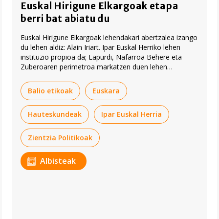
Euskal Hirigune Elkargoak etapa
berri bat abiatu du
Euskal Hirigune Elkargoak lehendakari abertzalea izango
du lehen aldiz: Alain Iriart. Ipar Euskal Herriko lehen
instituzio propioa da; Lapurdi, Nafarroa Behere eta
Zuberoaren perimetroa markatzen duen lehen
instituzioa, alegia.
Balio etikoak
Euskara
Hauteskundeak
Ipar Euskal Herria
Zientzia Politikoak
Albisteak