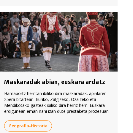
Maskaradak abian, euskara ardatz
Hamabortz herritan ibiliko dira maskaradak, apirilaren
25era bitartean. Iruriko, Zalgizeko, Ozaizeko eta
Mendikotako gazteak ibiliko dira herriz herri. Euskara
erdigunean eman nahi izan dute prestaketa prozesuan.
Geografia-Historia