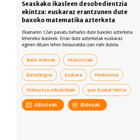
Seaskako ikasleen desobedientzia
ekintza: euskaraz erantzunen dute
baxoko matematika azterketa
Ekainaren 12an pasatu beharko dute baxoko azterketa
leheneko ikasleek. Erran dute azterketak euskaraz
eginen dituen lehen belaunaldia izan nahi dutela.
Balio etikoak
Hizkuntzak
Batxilergoa
Euskara
Hezkuntza
Hizkuntza eskubideak
Ipar Euskal Herria
Albisteak
Bideoak