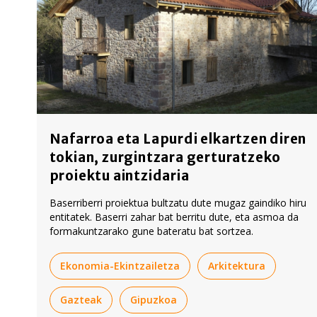
Nafarroa eta Lapurdi elkartzen diren
tokian, zurgintzara gerturatzeko
proiektu aintzidaria
Baserriberri proiektua bultzatu dute mugaz gaindiko hiru
entitatek. Baserri zahar bat berritu dute, eta asmoa da
formakuntzarako gune bateratu bat sortzea.
Ekonomia-Ekintzailetza
Arkitektura
Gazteak
Gipuzkoa