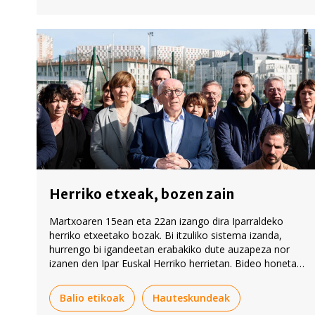
Herriko etxeak, bozen zain
Martxoaren 15ean eta 22an izango dira Iparraldeko
herriko etxeetako bozak. Bi itzuliko sistema izanda,
hurrengo bi igandeetan erabakiko dute auzapeza nor
izanen den Ipar Euskal Herriko herrietan. Bideo honetan
Ekhi Erremundegi BERRIAko kazetariak azaldu ditu
lehiaren gako nagusiak.
Balio etikoak
Hauteskundeak