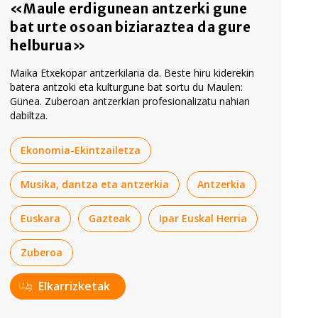
«Maule erdigunean antzerki gune
bat urte osoan biziaraztea da gure
helburua»
Maika Etxekopar antzerkilaria da. Beste hiru kiderekin
batera antzoki eta kulturgune bat sortu du Maulen:
Günea. Zuberoan antzerkian profesionalizatu nahian
dabiltza.
Ekonomia-Ekintzailetza
Musika, dantza eta antzerkia
Antzerkia
Euskara
Gazteak
Ipar Euskal Herria
Zuberoa
Elkarrizketak