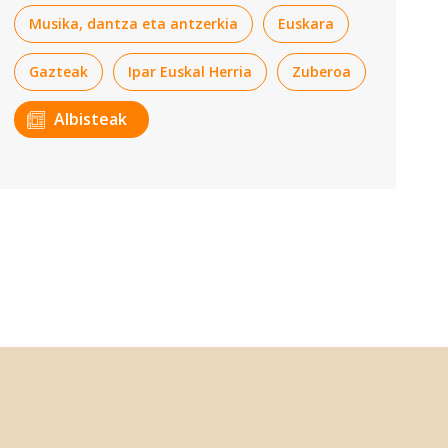
Musika, dantza eta antzerkia
Euskara
Gazteak
Ipar Euskal Herria
Zuberoa
Albisteak