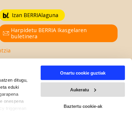
Izan BERRIAlaguna
Harpidetu BERRIA Ikasgelaren
buletinera
ntzia
Onartu cookie guztiak
satzen ditugu,
 eta eduki
Aukeratu
 garapena
ure onespena
Baztertu cookie-ak
cy triggerean