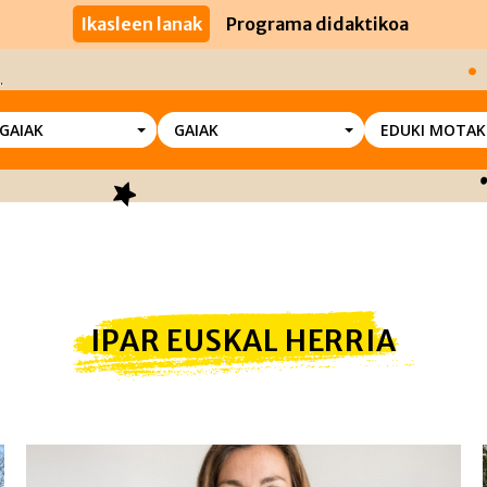
Ikasleen lanak
Programa didaktikoa
SGAIAK
GAIAK
EDUKI MOTAK
IPAR EUSKAL HERRIA