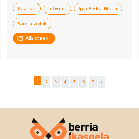
Gazteak
Internet
Ipar Euskal Herria
Sare sozialak
Albisteak
1
2
3
4
5
6
7
›