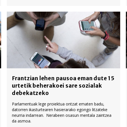
Frantzian lehen pausoa eman dute 15
urtetik beherakoei sare sozialak
debekatzeko
Parlamentuak lege proiektua ontzat ematen badu,
datorren ikasturtearen hasierarako egongo litzateke
neurria indarrean. Nerabeen osasun mentala zaintzea
da asmoa.