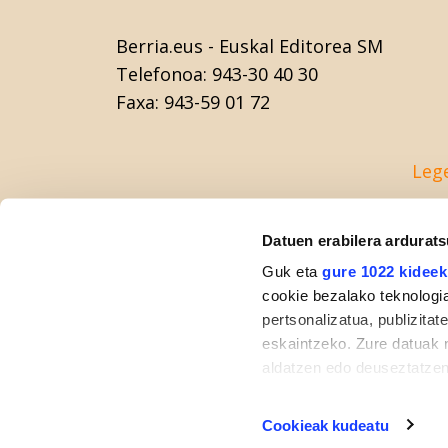
Berria.eus
- Euskal Editorea SM
Telefonoa:
943-30 40 30
Faxa:
943-59 01 72
Leg
Datuen erabilera ardurat
Guk eta
gure 1022 kideek
cookie bezalako teknologia
pertsonalizatua, publizita
eskaintzeko. Zure datuak 
aldatzen edo deuseztatzen
klikatuz.
Cookieak kudeatu
If you allow, we would also 