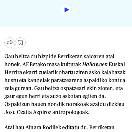
Gau beltza du hizpide Berriketan saioaren atal
honek. AEBetako masa kulturak
Halloween
Euskal
Herrira ekarri zuelarik ohartu ziren asko kalabazak
hustu eta kandelak paratzearena aspaldiko kontua
zela gurean. Gau beltza ospatzeari ekin zioten, eta
gaur egun herri eta auzo askotan egiten da.
Ospakizun hauen nondik norakoak azaldu dizkigu
Josu Ozaita Azpiroz antropologoak.
Atal hau Ainara Rodilek editatu du. Berriketan