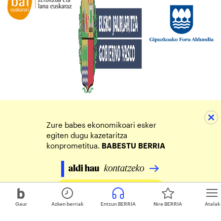
Zure babes ekonomikoari esker
egiten dugu kazetaritza
konprometitua.
BABESTU
BERRIA
Egin zure ekarpena
Gaur
Azken berriak
Entzun BERRIA
Nire BERRIA
Atalak