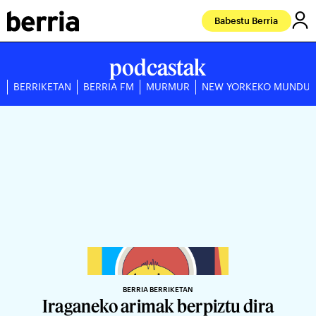
Babestu Berria
podcastak
BERRIKETAN
BERRIA FM
MURMUR
NEW YORKEKO MUNDU
BERRIA BERRIKETAN
Iraganeko arimak berpiztu dira