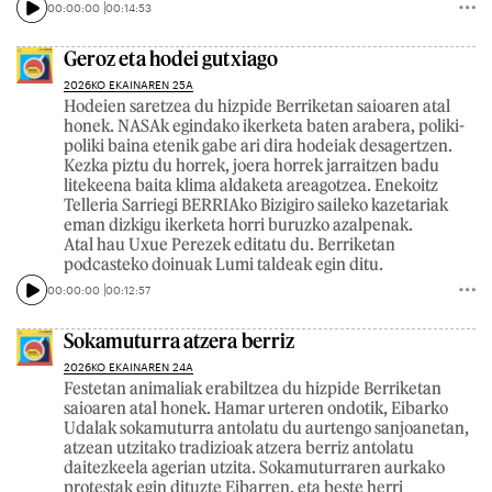
00:00:00
00:14:53
Geroz eta hodei gutxiago
2026KO EKAINAREN 25A
Hodeien saretzea du hizpide Berriketan saioaren atal
honek. NASAk egindako ikerketa baten arabera, poliki-
poliki baina etenik gabe ari dira hodeiak desagertzen.
Kezka piztu du horrek, joera horrek jarraitzen badu
litekeena baita klima aldaketa areagotzea. Enekoitz
Telleria Sarriegi BERRIAko Bizigiro saileko kazetariak
eman dizkigu ikerketa horri buruzko azalpenak.
Atal hau Uxue Perezek editatu du. Berriketan
podcasteko doinuak Lumi taldeak egin ditu.
00:00:00
00:12:57
Sokamuturra atzera berriz
2026KO EKAINAREN 24A
Festetan animaliak erabiltzea du hizpide Berriketan
saioaren atal honek. Hamar urteren ondotik, Eibarko
Udalak sokamuturra antolatu du aurtengo sanjoanetan,
atzean utzitako tradizioak atzera berriz antolatu
daitezkeela agerian utzita. Sokamuturraren aurkako
protestak egin dituzte Eibarren, eta beste herri