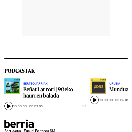
PODCASTAK
BERTSO JARRIAK
URUBIA
Beñat Larrori | 90eko
Mundua er
haurren balada
00:00:00
00:06:03
00:00:00
00:03:03
Berria.eus - Euskal Editorea SM