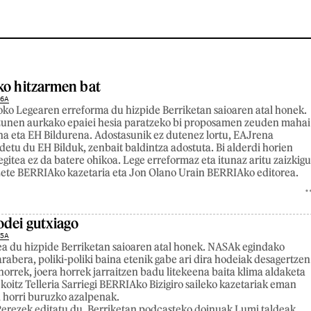
ko hitzarmen bat
26A
ko Legearen erreforma du hizpide Berriketan saioaren atal honek.
zunen aurkako epaiei hesia paratzeko bi proposamen zeuden mahai
a eta EH Bildurena. Adostasunik ez dutenez lortu, EAJrena
detu du EH Bilduk, zenbait baldintza adostuta. Bi alderdi horien
egitea ez da batere ohikoa. Lege erreformaz eta itunaz aritu zaizkig
 Lete BERRIAko kazetaria eta Jon Olano Urain BERRIAko editorea.
odei gutxiago
25A
a du hizpide Berriketan saioaren atal honek. NASAk egindako
rabera, poliki-poliki baina etenik gabe ari dira hodeiak desagertzen
horrek, joera horrek jarraitzen badu litekeena baita klima aldaketa
koitz Telleria Sarriegi BERRIAko Bizigiro saileko kazetariak eman
a horri buruzko azalpenak.
erezek editatu du. Berriketan podcasteko doinuak Lumi taldeak