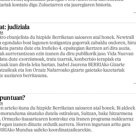
riak kontatu digu Zuluetarren eta jauregiaren historia.
at: judiziala
8A
ro ebanjelista du hizpide Berriketan saioaren atal honek. Newtrall
 egondako bost lagunen testigantza gogorrak zabaldu ondoren, hir
ta paratu dute eta Iruñeko 4. epaitegian ikertzen ari dira auzia.
ak aurrerantzean ezin izanen du diru publikorik jaso. Vida Nuevan
latu dute exorzismoak, tratu txarrak, konbertsio terapiak eta
uak izan direla leku hartan. Isabel Jaurena BERRIAko Gizarte
atzaileak eta Ion Orzaiz Nafarroako gizarte gaietako kazetariak
te auziaren berritasuna.
apuntuan?
7A
n arteko ituna du hizpide Berriketan saioaren atal honek. Bi aldeek
emoranduma sinatuko dutela ostiralean, Suitzan, bake hitzarmena
. Ormuzko itsasartearen kontrolaz eta Iranen programa nuklearraz
 egun izanen dituzte ordutik aurrera. Horren inguruan aritu gara
ERRIAko Mundua saileko koordinatzailearekin.