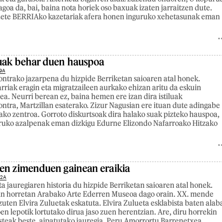
goa da, bai, baina nota horiek oso baxuak izaten jarraitzen dute.
a Lete BERRIAko kazetariak afera honen inguruko xehetasunak eman
suak behar duen hauspoa
9A
ontrako jazarpena du hizpide Berriketan saioaren atal honek.
larriak eragin eta migratzaileen aurkako ehizan aritu da eskuin
a. Neurri berean ez, baina hemen ere izan dira istiluak
ontra, Martzillan esaterako. Zizur Nagusian ere ituan dute adingabe
ako zentroa. Gorroto diskurtsoak dira halako suak pizteko hauspoa,
uruko azalpenak eman dizkigu Edurne Elizondo Nafarroako Hitzako
en zimenduen gainean eraikia
22A
a jauregiaren historia du hizpide Berriketan saioaren atal honek.
kin horretan Arabako Arte Ederren Museoa dago orain. XX. mende
zuten Elvira Zuluetak eskatuta. Elvira Zulueta esklabista baten alab
en lepotik lortutako dirua jaso zuen herentzian. Are, diru horrekin
esteak beste, aipatutako jauregia. Peru Amorrortu Barrenetxea