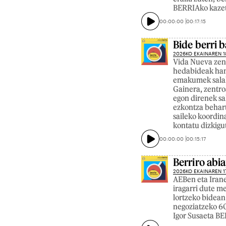
BERRIAko kazeta
00:00:00
00:17:15
Bide berri b
2026KO EKAINAREN 1
Vida Nueva zent
hedabideak han
emakumek salake
Gainera, zentro
egon direnek sa
ezkontza behart
saileko koordin
kontatu dizkigu
00:00:00
00:15:17
Berriro abi
2026KO EKAINAREN 1
AEBen eta Irane
iragarri dute m
lortzeko bidean
negoziatzeko 60
Igor Susaeta B