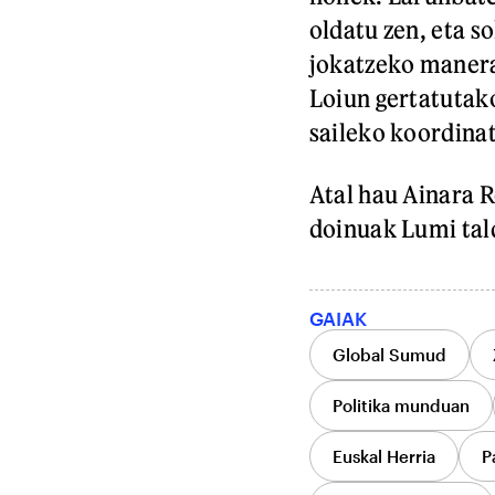
oldatu zen, eta s
jokatzeko manera 
Loiun gertatutak
saileko koordinat
Atal hau Ainara R
doinuak Lumi tald
GAIAK
Global Sumud
Politika munduan
Euskal Herria
P