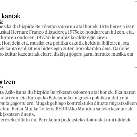
o kantak
6A
usika du hizpide Berriketan saioaren atal honek. Urte berezia izan
uskal Herrian: Franco diktadorea 1975eko hondarrean hil zen, eta,
duraren ondoren, 1977an lehenbiziko aldiz egin ziren
ori dela eta, musika eta politika eskutik helduta ibili ziren, eta
ek kanta esplizituen bidez egin zuten borrokarako deia. Garbiñe
kultur kazetariak ekarri dizkigu gogora garai hartako musika eta
ortzen
5A
ta Asilo Ituna du hizpide Berriketan saioaren atal honek. Ekainaren
indarrean, eta Europako Batasuneko migrazio politika aldatu eta
baita gogortu ere. Mugak gehiago kontrolatuko dituzte migratzailee
etan. Beñat Mujika Telleria BERRIAko Mundua saileko kazetariak
ak jasotzen duena.
erezek editatu du. Berriketan podcasteko doinuak Lumi taldeak