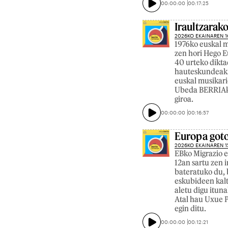
00:00:00
00:17:25
Iraultzarak
2026KO EKAINAREN 1
1976ko euskal m
zen hori Hego E
40 urteko dikta
hauteskundeak. H
euskal musikari
Ubeda BERRIAko 
giroa.
00:00:00
00:16:57
Europa got
2026KO EKAINAREN 1
EBko Migrazio e
12an sartu zen 
bateratuko du, 
eskubideen kalt
aletu digu itun
Atal hau Uxue P
egin ditu.
00:00:00
00:12:21