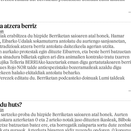
 atzera berriz
24A
iak erabiltzea du hizpide Berriketan saioaren atal honek. Hamar
, Eibarko Udalak sokamuturra antolatu du aurtengo sanjoanetan,
tradizioak atzera berriz antolatu daitezkeela agerian utzita.
aurkako protestak egin dituzte Eibarren, eta beste herri batzuetan
a sinadura bilketak egiten ari dira animalien kontrako tratu txarren
jika Telleria BERRIAko kazetariak eman digu gertatutakoaren berri
ues Rojo NOR talde antiespezistako bozeramaileak azaldu digu
tekeen halako ekitaldiak antolatu beharko.
erezek editatu du. Berriketan podcasteko doinuak Lumi taldeak
 du huts?
23A
 sartzeko proba du hizpide Berriketan saioaren atal honek. Aurten
uskara azterketan 0 eta 2 arteko notak jaso dituzten ikasleak, Bilbok
etxe batzuetan batez ere, eta horregatik zalaparta sortu dute zenbai
lek eta gurasok. Azterketa bigarren aldiz zuzendu ondoren, 0 kopuru