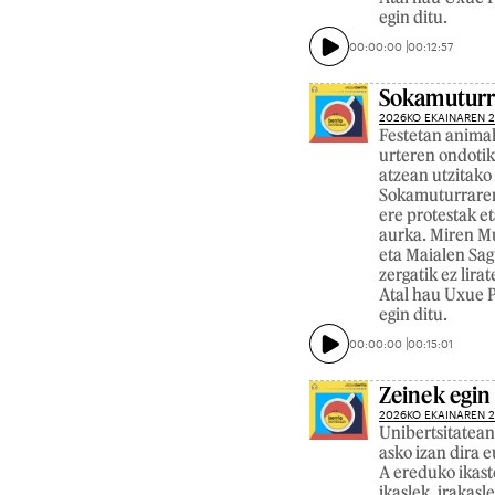
egin ditu.
00:00:00
00:12:57
Sokamuturra
2026KO EKAINAREN 
Festetan animal
urteren ondotik
atzean utzitako 
Sokamuturraren 
ere protestak et
aurka. Miren Mu
eta Maialen Sag
zergatik ez lira
Atal hau Uxue P
egin ditu.
00:00:00
00:15:01
Zeinek egin
2026KO EKAINAREN 
Unibertsitatean
asko izan dira e
A ereduko ikast
ikaslek, irakas