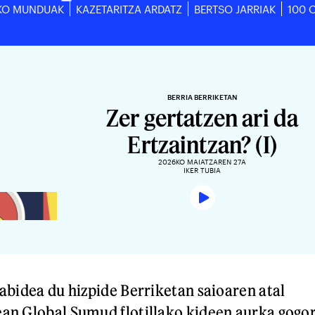
KO MUNDUAK
KAZETARITZA ARDATZ
BERTSO JARRIAK
100 
BERRIA BERRIKETAN
Zer gertatzen ari da
Ertzaintzan? (I)
2026KO MAIATZAREN 27A
IKER TUBIA
abidea du hizpide Berriketan saioaren atal
an Global Sumud flotillako kideen aurka gogo