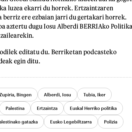
oka luzea ekarri du horrek. Ertzaintzaren
berriz ere ezbaian jarri du gertakari horrek.
oa aztertu dugu Iosu Alberdi BERRIAko Politik
zailearekin.
odilek editatu du. Berriketan podcasteko
eak egin ditu.
Zupiria, Bingen
Alberdi, Iosu
Tubia, Iker
Palestina
Ertzaintza
Euskal Herriko politika
alestinako gatazka
Eusko Legebiltzarra
Polizia