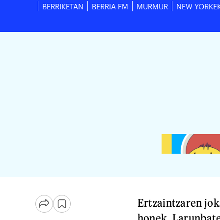
BERRIKETAN
BERRIA FM
MURMUR
NEW YORKE
Ertzaintzaren jok
honek. Larunbate