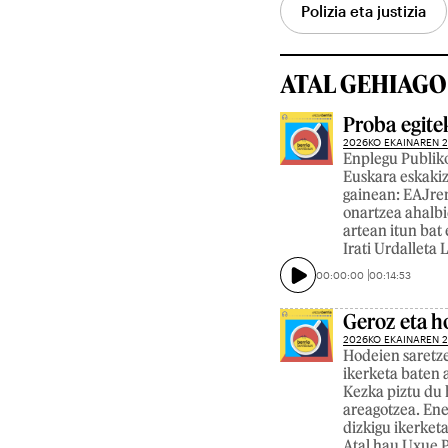
Polizia eta justizia
ATAL GEHIAGO
Proba egite
2026KO EKAINAREN 
Enplegu Publiko
Euskara eskaki
gainean: EAJren
onartzea ahalbi
artean itun bat 
Irati Urdalleta
00:00:00
00:14:53
Geroz eta h
2026KO EKAINAREN 
Hodeien saretze
ikerketa baten a
Kezka piztu du 
areagotzea. Ene
dizkigu ikerket
Atal hau Uxue P