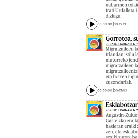
nabarmen txikia
Irati Urdallet
dizkigu.
00:00:00
00:15:13
Gorrotoa, 
2026KO EKAINAREN 1
Migratzaileen k
Irlandan istilu 
muturreko jende
migratzaileen k
migratzaileentz
eta horren ing
zuzendariak.
00:00:00
00:15:03
Esklabotzar
2026KO EKAINAREN 
Augustin-Zuluet
Gasteizko erai
hasieran eraiki 
zen, eta esklabo
eraiki zuten, b