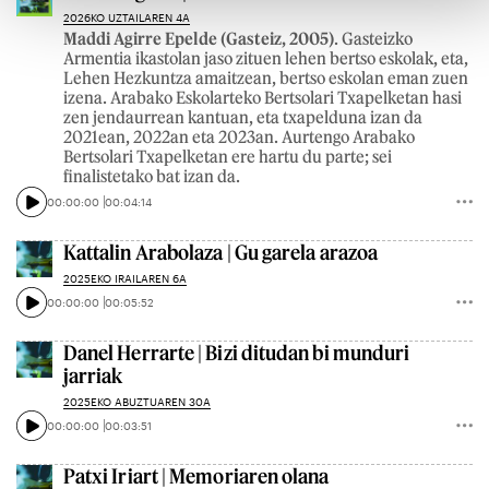
2026KO UZTAILAREN 4A
Maddi Agirre Epelde (Gasteiz, 2005)
. Gasteizko
Armentia ikastolan jaso zituen lehen bertso eskolak, eta,
Lehen Hezkuntza amaitzean, bertso eskolan eman zuen
izena. Arabako Eskolarteko Bertsolari Txapelketan hasi
zen jendaurrean kantuan, eta txapelduna izan da
2021ean, 2022an eta 2023an. Aurtengo Arabako
Bertsolari Txapelketan ere hartu du parte; sei
finalistetako bat izan da.
00:00:00
00:04:14
Kattalin Arabolaza | Gu garela arazoa
2025EKO IRAILAREN 6A
00:00:00
00:05:52
Danel Herrarte | Bizi ditudan bi munduri
jarriak
2025EKO ABUZTUAREN 30A
00:00:00
00:03:51
Patxi Iriart | Memoriaren olana