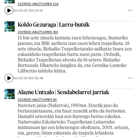
2025EKO ABUZTUAREN 23A
00:00:00
00:03:16
Koldo Gezuraga | Larru-hutsik
2025EKO ABUZTUAREN 16A
15 bat urte zituela kantatu zuen lehenengoz, Busturiko
jaietan; eta BBK sariketa izan zuen lehen txapelketa. 18
urte zituela, Bizkaiko Txapelketarako sailkatze fasea zen
eskualdeko txapelketan hartu zuen parte. Ordutik,
Bizkaiko Txapelketan abestu du bi urtero. Bizkaiko
Bertsozale Elkarteko langilea da, eta Gernika-Lumoko
Lilibertso taldeko kidea.
00:00:00
00:05:46
Alazne Untxalo | Sendabelarrei jarriak
2025EKO ABUZTUAREN 9A
Iturenen jaioa (Nafarroa), 1989an. Etxetik jaso du
bertsozaletasuna, eta haur zenetik aritu da bertsotan.
Hamabi urterekin hasi zen Iturengo bertso eskolan.
Nafarroako Eskolarteko Txapelketan Lekarozko
institutuan igo zen lehenengoz oholtzara, 2001. urtean,
eta, gerora, bitan eskuratu du txapela lehiaketa