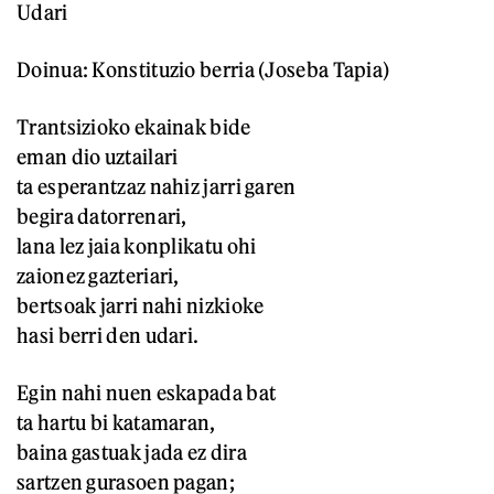
Udari
Doinua: Konstituzio berria (Joseba Tapia)
Trantsizioko ekainak bide
eman dio uztailari
ta esperantzaz nahiz jarri garen
begira datorrenari,
lana lez jaia konplikatu ohi
zaionez gazteriari,
bertsoak jarri nahi nizkioke
hasi berri den udari.
Egin nahi nuen eskapada bat
ta hartu bi katamaran,
baina gastuak jada ez dira
sartzen gurasoen pagan;