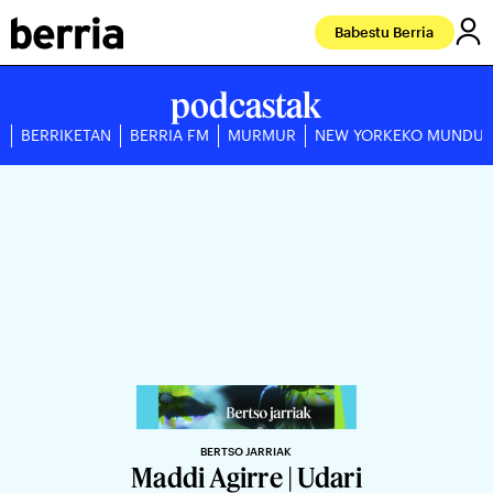
Babestu Berria
podcastak
BERRIKETAN
BERRIA FM
MURMUR
NEW YORKEKO MUNDU
BERTSO JARRIAK
Maddi Agirre | Udari