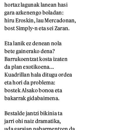
hortaz lagunak lanean hasi
gara azkenengo boladan:
hiru Eroskin, lau Mercadonan,
bost Simply-n eta sei Zaran.
Eta lanik ez denean nola
bete gainerako dena?
Barrukoentzat kosta izaten
da plan exotikoena...
Kuadrillan hala ditugu ordea
eta hori da problema:
bostek Alsako bonoa eta
bakarrak gidabaimena.
Bestalde jantzi bikinia ta
jarri ohi naiz dramatika,
uda garaian nabarmentzen da