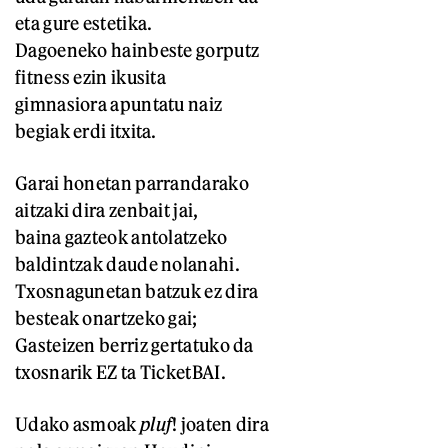
eta gure estetika.
Dagoeneko hainbeste gorputz
fitness ezin ikusita
gimnasiora apuntatu naiz
begiak erdi itxita.
Garai honetan parrandarako
aitzaki dira zenbait jai,
baina gazteok antolatzeko
baldintzak daude nolanahi.
Txosnagunetan batzuk ez dira
besteak onartzeko gai;
Gasteizen berriz gertatuko da
txosnarik EZ ta TicketBAI.
Udako asmoak
pluf
! joaten dira