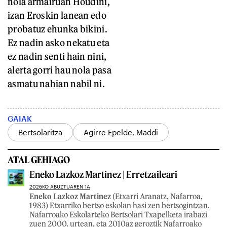
nola armairuan Houdini,
izan Eroskin lanean edo
probatuz ehunka bikini.
Ez nadin asko nekatu eta
ez nadin senti hain nini,
alerta gorri hau nola pasa
asmatu nahian nabil ni.
GAIAK
Bertsolaritza
Agirre Epelde, Maddi
ATAL GEHIAGO
Eneko Lazkoz Martinez | Erretzaileari
2026KO ABUZTUAREN 1A
Eneko Lazkoz Martinez
(Etxarri Aranatz, Nafarroa,
1983) Etxarriko bertso eskolan hasi zen bertsogintzan.
Nafarroako Eskolarteko Bertsolari Txapelketa irabazi
zuen 2000. urtean, eta 2010az geroztik Nafarroako