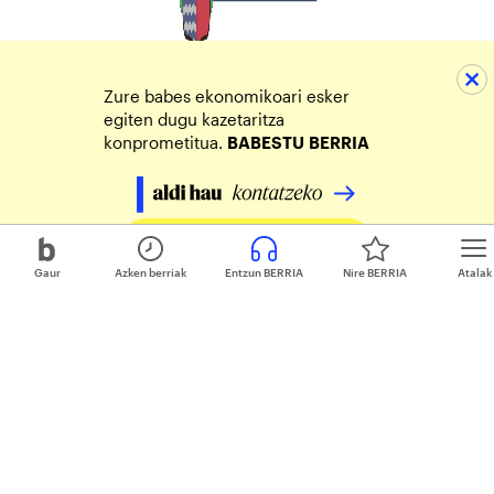
Zure babes ekonomikoari esker
egiten dugu kazetaritza
konprometitua.
BABESTU
BERRIA
Egin zure ekarpena
Gaur
Azken berriak
Entzun BERRIA
Nire BERRIA
Atalak