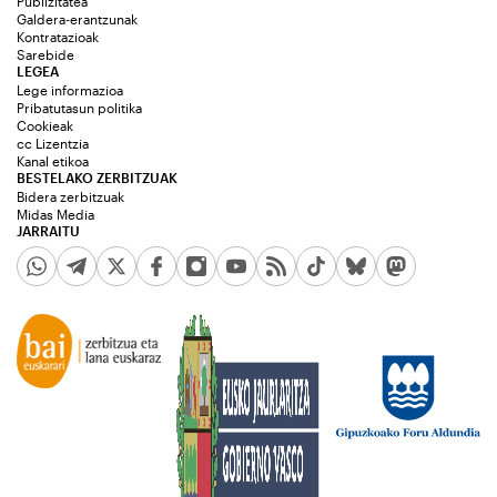
Publizitatea
Galdera-erantzunak
Kontratazioak
Sarebide
LEGEA
Lege informazioa
Pribatutasun politika
Cookieak
cc Lizentzia
Kanal etikoa
BESTELAKO ZERBITZUAK
Bidera zerbitzuak
Midas Media
JARRAITU