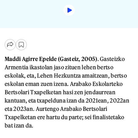
Maddi Agirre Epelde (Gasteiz, 2005)
. Gasteizko
Armentia ikastolan jaso zituen lehen bertso
eskolak, eta, Lehen Hezkuntza amaitzean, bertso
eskolan eman zuen izena. Arabako Eskolarteko
Bertsolari Txapelketan hasi zen jendaurrean
kantuan, eta txapelduna izan da 2021ean, 2022an
eta 2023an. Aurtengo Arabako Bertsolari
Txapelketan ere hartu du parte; sei finalistetako
bat izan da.