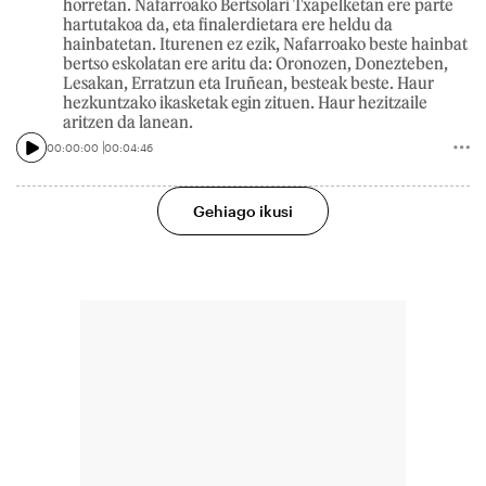
horretan. Nafarroako Bertsolari Txapelketan ere parte
hartutakoa da, eta finalerdietara ere heldu da
hainbatetan. Iturenen ez ezik, Nafarroako beste hainbat
bertso eskolatan ere aritu da: Oronozen, Donezteben,
Lesakan, Erratzun eta Iruñean, besteak beste. Haur
hezkuntzako ikasketak egin zituen. Haur hezitzaile
aritzen da lanean.
00:00:00
00:04:46
Gehiago ikusi