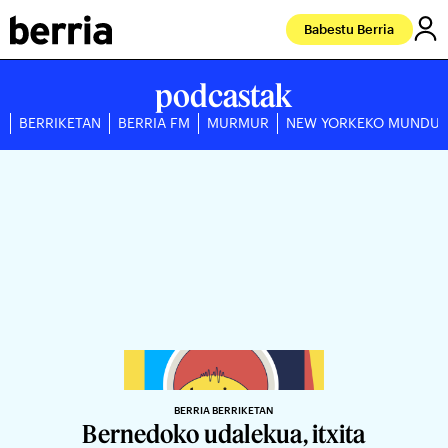
Babestu Berria
podcastak
BERRIKETAN
BERRIA FM
MURMUR
NEW YORKEKO MUNDU
BERRIA BERRIKETAN
Bernedoko udalekua, itxita