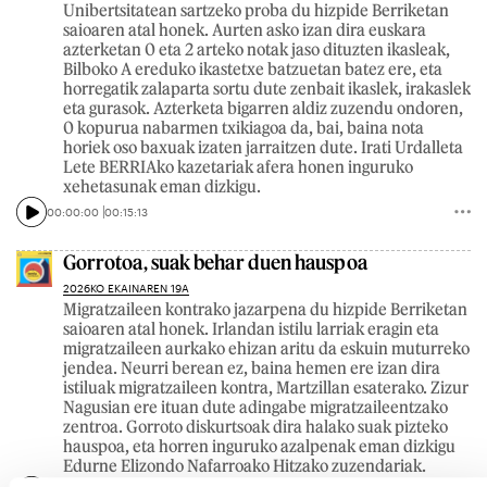
Unibertsitatean sartzeko proba du hizpide Berriketan
saioaren atal honek. Aurten asko izan dira euskara
azterketan 0 eta 2 arteko notak jaso dituzten ikasleak,
Bilboko A ereduko ikastetxe batzuetan batez ere, eta
horregatik zalaparta sortu dute zenbait ikaslek, irakaslek
eta gurasok. Azterketa bigarren aldiz zuzendu ondoren,
0 kopurua nabarmen txikiagoa da, bai, baina nota
horiek oso baxuak izaten jarraitzen dute. Irati Urdalleta
Lete BERRIAko kazetariak afera honen inguruko
xehetasunak eman dizkigu.
00:00:00
00:15:13
Gorrotoa, suak behar duen hauspoa
2026KO EKAINAREN 19A
Migratzaileen kontrako jazarpena du hizpide Berriketan
saioaren atal honek. Irlandan istilu larriak eragin eta
migratzaileen aurkako ehizan aritu da eskuin muturreko
jendea. Neurri berean ez, baina hemen ere izan dira
istiluak migratzaileen kontra, Martzillan esaterako. Zizur
Nagusian ere ituan dute adingabe migratzaileentzako
zentroa. Gorroto diskurtsoak dira halako suak pizteko
hauspoa, eta horren inguruko azalpenak eman dizkigu
Edurne Elizondo Nafarroako Hitzako zuzendariak.