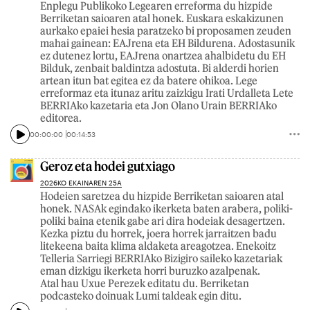
Enplegu Publikoko Legearen erreforma du hizpide
Berriketan saioaren atal honek. Euskara eskakizunen
aurkako epaiei hesia paratzeko bi proposamen zeuden
mahai gainean: EAJrena eta EH Bildurena. Adostasunik
ez dutenez lortu, EAJrena onartzea ahalbidetu du EH
Bilduk, zenbait baldintza adostuta. Bi alderdi horien
artean itun bat egitea ez da batere ohikoa. Lege
erreformaz eta itunaz aritu zaizkigu Irati Urdalleta Lete
BERRIAko kazetaria eta Jon Olano Urain BERRIAko
editorea.
00:00:00
00:14:53
Geroz eta hodei gutxiago
2026KO EKAINAREN 25A
Hodeien saretzea du hizpide Berriketan saioaren atal
honek. NASAk egindako ikerketa baten arabera, poliki-
poliki baina etenik gabe ari dira hodeiak desagertzen.
Kezka piztu du horrek, joera horrek jarraitzen badu
litekeena baita klima aldaketa areagotzea. Enekoitz
Telleria Sarriegi BERRIAko Bizigiro saileko kazetariak
eman dizkigu ikerketa horri buruzko azalpenak.
Atal hau Uxue Perezek editatu du. Berriketan
podcasteko doinuak Lumi taldeak egin ditu.