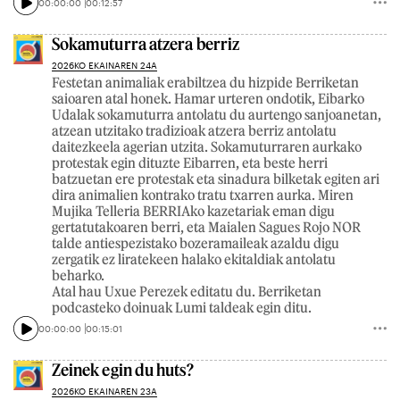
00:00:00
00:12:57
Sokamuturra atzera berriz
2026KO EKAINAREN 24A
Festetan animaliak erabiltzea du hizpide Berriketan
saioaren atal honek. Hamar urteren ondotik, Eibarko
Udalak sokamuturra antolatu du aurtengo sanjoanetan,
atzean utzitako tradizioak atzera berriz antolatu
daitezkeela agerian utzita. Sokamuturraren aurkako
protestak egin dituzte Eibarren, eta beste herri
batzuetan ere protestak eta sinadura bilketak egiten ari
dira animalien kontrako tratu txarren aurka. Miren
Mujika Telleria BERRIAko kazetariak eman digu
gertatutakoaren berri, eta Maialen Sagues Rojo NOR
talde antiespezistako bozeramaileak azaldu digu
zergatik ez liratekeen halako ekitaldiak antolatu
beharko.
Atal hau Uxue Perezek editatu du. Berriketan
podcasteko doinuak Lumi taldeak egin ditu.
00:00:00
00:15:01
Zeinek egin du huts?
2026KO EKAINAREN 23A