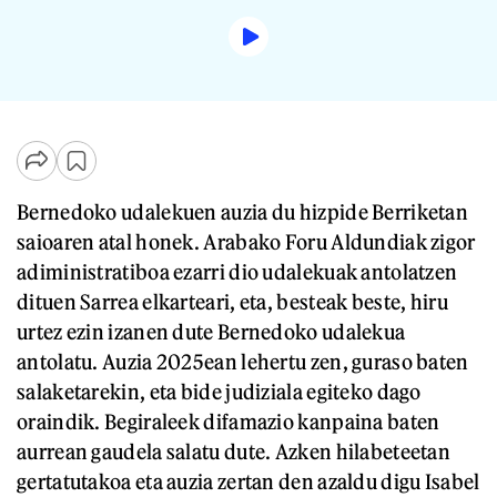
Bernedoko udalekuen auzia du hizpide Berriketan
saioaren atal honek. Arabako Foru Aldundiak zigor
adiministratiboa ezarri dio udalekuak antolatzen
dituen Sarrea elkarteari, eta, besteak beste, hiru
urtez ezin izanen dute Bernedoko udalekua
antolatu. Auzia 2025ean lehertu zen, guraso baten
salaketarekin, eta bide judiziala egiteko dago
oraindik. Begiraleek difamazio kanpaina baten
aurrean gaudela salatu dute. Azken hilabeteetan
gertatutakoa eta auzia zertan den azaldu digu Isabel