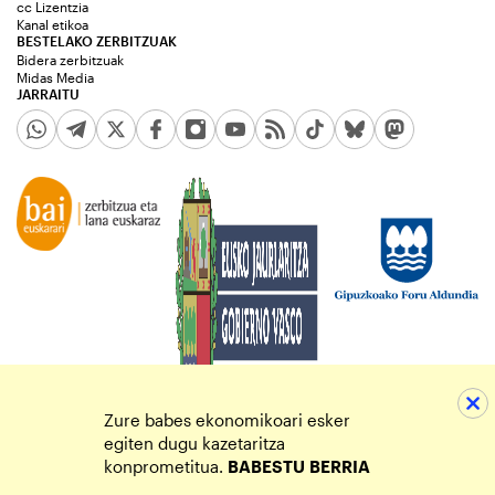
cc Lizentzia
Kanal etikoa
BESTELAKO ZERBITZUAK
Bidera zerbitzuak
Midas Media
JARRAITU
Zure babes ekonomikoari esker
egiten dugu kazetaritza
konprometitua.
BABESTU
BERRIA