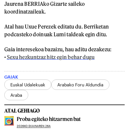
Jaurena BERRIAko Gizarte saileko
koordinatzaileak.
Atal hau Uxue Perezek editatu du. Berriketan
podcasteko doinuak Lumi taldeak egin ditu.
Gaia interesekoa bazaizu, hau aditu dezakezu:
•
Sexu hezkuntzaz hitz egin behar dugu
GAIAK
Euskal Udalekuak
Arabako Foru Aldundia
Araba
ATAL GEHIAGO
Proba egiteko hitzarmen bat
2026KO EKAINAREN 26A