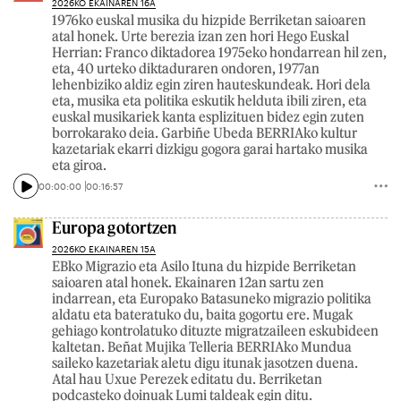
2026KO EKAINAREN 16A
1976ko euskal musika du hizpide Berriketan saioaren
atal honek. Urte berezia izan zen hori Hego Euskal
Herrian: Franco diktadorea 1975eko hondarrean hil zen,
eta, 40 urteko diktaduraren ondoren, 1977an
lehenbiziko aldiz egin ziren hauteskundeak. Hori dela
eta, musika eta politika eskutik helduta ibili ziren, eta
euskal musikariek kanta esplizituen bidez egin zuten
borrokarako deia. Garbiñe Ubeda BERRIAko kultur
kazetariak ekarri dizkigu gogora garai hartako musika
eta giroa.
00:00:00
00:16:57
Europa gotortzen
2026KO EKAINAREN 15A
EBko Migrazio eta Asilo Ituna du hizpide Berriketan
saioaren atal honek. Ekainaren 12an sartu zen
indarrean, eta Europako Batasuneko migrazio politika
aldatu eta bateratuko du, baita gogortu ere. Mugak
gehiago kontrolatuko dituzte migratzaileen eskubideen
kaltetan. Beñat Mujika Telleria BERRIAko Mundua
saileko kazetariak aletu digu itunak jasotzen duena.
Atal hau Uxue Perezek editatu du. Berriketan
podcasteko doinuak Lumi taldeak egin ditu.