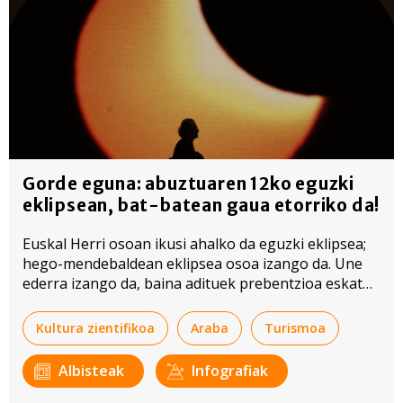
Gorde eguna: abuztuaren 12ko eguzki
eklipsean, bat-batean gaua etorriko da!
Euskal Herri osoan ikusi ahalko da eguzki eklipsea;
hego-mendebaldean eklipsea osoa izango da. Une
ederra izango da, baina adituek prebentzioa eskatu
diete instituzioei eta herritarrei.
Kultura zientifikoa
Araba
Turismoa
Albisteak
Infografiak