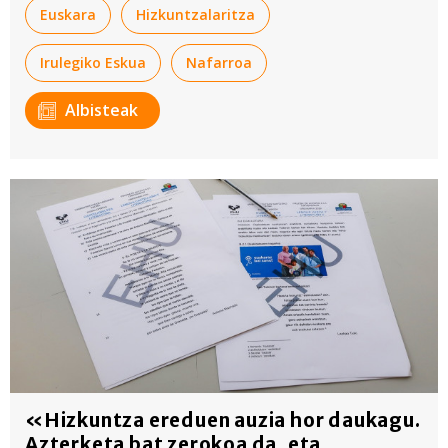
Euskara
Hizkuntzalaritza
Irulegiko Eskua
Nafarroa
Albisteak
«Hizkuntza ereduen auzia hor daukagu.
Azterketa bat zerokoa da, eta