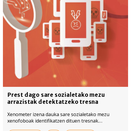
Prest dago sare sozialetako mezu
arrazistak detektatzeko tresna
Xenometer izena dauka sare sozialetako mezu
xenofoboak identifikatzen dituen tresnak.
Nazioarteko ikerketa talde batek garatu du adimen