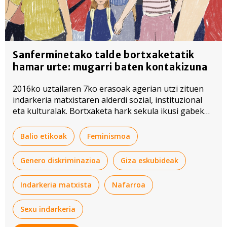
Sanferminetako talde bortxaketatik
hamar urte: mugarri baten kontakizuna
2016ko uztailaren 7ko erasoak agerian utzi zituen
indarkeria matxistaren alderdi sozial, instituzional
eta kulturalak. Bortxaketa hark sekula ikusi gabeko
erreakzioa eragin zuen gizartean.
Balio etikoak
Feminismoa
Genero diskriminazioa
Giza eskubideak
Indarkeria matxista
Nafarroa
Sexu indarkeria