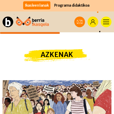
Ikasleen lanak
Programa didaktikoa
AZKENAK