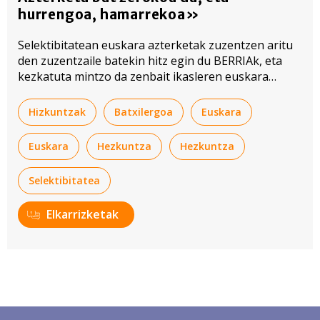
hurrengoa, hamarrekoa»
Selektibitatean euskara azterketak zuzentzen aritu
den zuzentzaile batekin hitz egin du BERRIAk, eta
kezkatuta mintzo da zenbait ikasleren euskara
mailaz: «Argi dago sistemak nonbaiten huts egiten
duela».
Hizkuntzak
Batxilergoa
Euskara
Euskara
Hezkuntza
Hezkuntza
Selektibitatea
Elkarrizketak