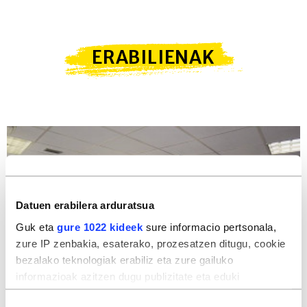
ERABILIENAK
Datuen erabilera arduratsua
Guk eta
gure 1022 kideek
sure informacio pertsonala,
zure IP zenbakia, esaterako, prozesatzen ditugu, cookie
bezalako teknologiak erabiliz eta zure gailuko
informazioak azitzen dugu publizitate eta eduki
pertsonalizatua, publizitatearen eta edukiaren neurketa,