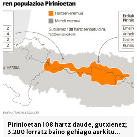
erabiltzeko baimen esplizitua ematen diguzu.
Gehiago
irakurri
Pirinioetan 108 hartz daude, gutxienez;
3.200 lorratz baino gehiago aurkitu