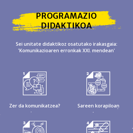
PROGRAMAZIO
DIDAKTIKOA
Sei unitate didaktikoz osatutako irakasgaia:
'Komunikazioaren erronkak XXI. mendean'
Zer da komunikatzea?
Sareen korapiloan