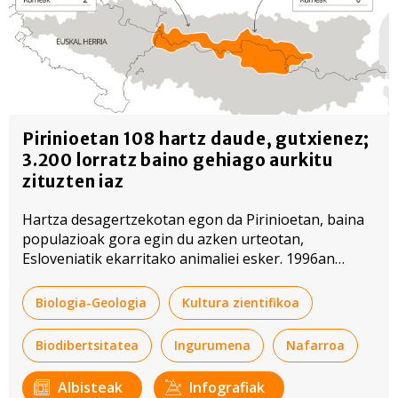
Pirinioetan 108 hartz daude, gutxienez;
3.200 lorratz baino gehiago aurkitu
zituzten iaz
Hartza desagertzekotan egon da Pirinioetan, baina
populazioak gora egin du azken urteotan,
Esloveniatik ekarritako animaliei esker. 1996an
askatu zituzten lehenengo biak, duela 30 urte.
Biologia-Geologia
Kultura zientifikoa
Biodibertsitatea
Ingurumena
Nafarroa
Albisteak
Infografiak