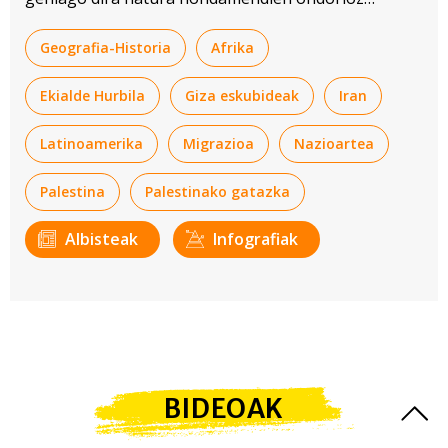
desplazatutakoak baino.
Geografia-Historia
Afrika
Ekialde Hurbila
Giza eskubideak
Iran
Latinoamerika
Migrazioa
Nazioartea
Palestina
Palestinako gatazka
Albisteak
Infografiak
BIDEOAK