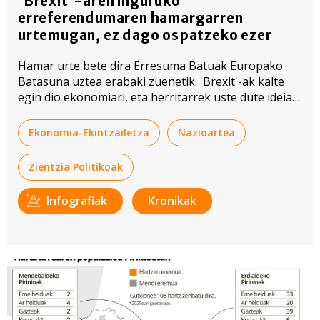
'Brexit'-aren inguruko
erreferendumaren hamargarren
urtemugan, ez dago ospatzeko ezer
Hamar urte bete dira Erresuma Batuak Europako
Batasuna uztea erabaki zuenetik. 'Brexit'-ak kalte
egin dio ekonomiari, eta herritarrek uste dute ideia
txarra izan zela.
Ekonomia-Ekintzailetza
Nazioartea
Zientzia Politikoak
Infografiak
Kronikak