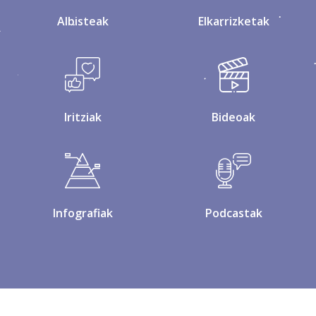
Albisteak
Elkarrizketak
Iritziak
Bideoak
Infografiak
Podcastak