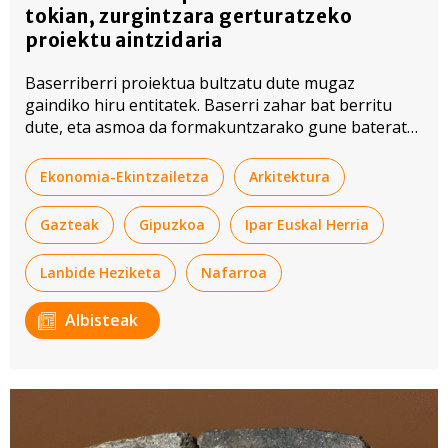
tokian, zurgintzara gerturatzeko
proiektu aintzidaria
Baserriberri proiektua bultzatu dute mugaz
gaindiko hiru entitatek. Baserri zahar bat berritu
dute, eta asmoa da formakuntzarako gune bateratu
bat sortzea.
Ekonomia-Ekintzailetza
Arkitektura
Gazteak
Gipuzkoa
Ipar Euskal Herria
Lanbide Heziketa
Nafarroa
Albisteak