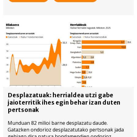
Desplazatuak: herrialdea utzi gabe
jaioterritik ihes egin behar izan duten
pertsonak
Munduan 82 milioi barne desplazatu daude.
Gatazken ondorioz desplazatutako pertsonak jada
gehiago dira natura hondamendien ondorioz