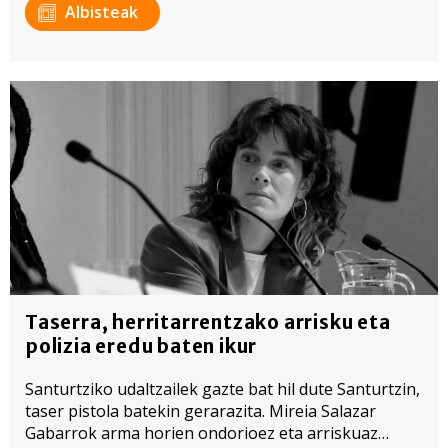
Albisteak
Taserra, herritarrentzako arrisku eta
polizia eredu baten ikur
Santurtziko udaltzailek gazte bat hil dute Santurtzin,
taser pistola batekin gerarazita. Mireia Salazar
Gabarrok arma horien ondorioez eta arriskuaz