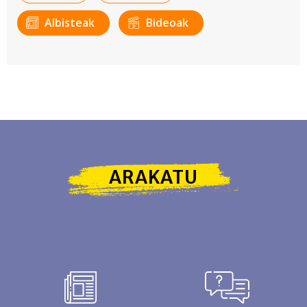
Albisteak
Bideoak
ARAKATU