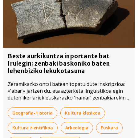
Beste aurkikuntza inportante bat
Irulegin: zenbaki baskoniko baten
lehenbiziko lekukotasuna
Zeramikazko ontzi batean topatu dute inskripzioa:
«'abaŕ'» jartzen du, eta azterketa linguistikoa egin
duten ikerlariek euskarazko 'hamar' zenbakiarekin
lotu dute.
Geografia-Historia
Kultura klasikoa
Kultura zientifikoa
Arkeologia
Euskara