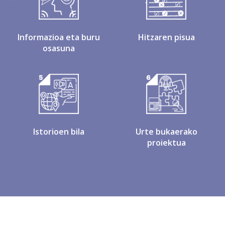
Informazioa eta buru
Hitzaren pisua
osasuna
Istorioen bila
Urte bukaerako
proiektua